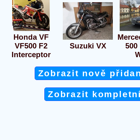
Honda VF
Merce
VF500 F2
Suzuki VX
500
Interceptor
W
Zobrazit nově přida
Zobrazit kompletn