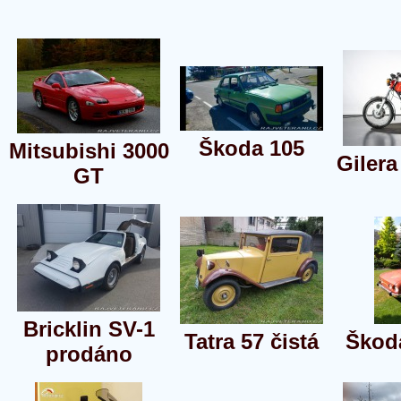
Škoda 105
Mitsubishi 3000
Gilera
GT
Bricklin SV-1
Tatra 57 čistá
Škod
prodáno