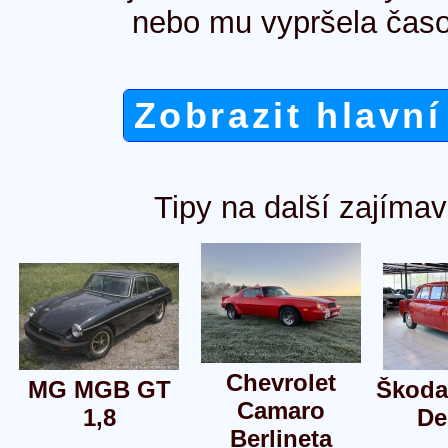
nebo mu vypršela časo
Zobrazit hlavní
Tipy na další zajímav
Chevrolet
MG MGB GT
Škoda
Camaro
1,8
De
Berlineta