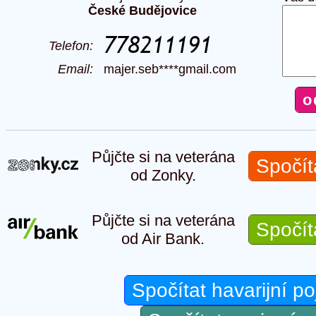
České Budějovice
Telefon:
Email:
majer.seb****gmail.com
Půjčte si na veterána
Spočít
od Zonky.
Půjčte si na veterána
Spočít
od Air Bank.
Spočítat havarijní po