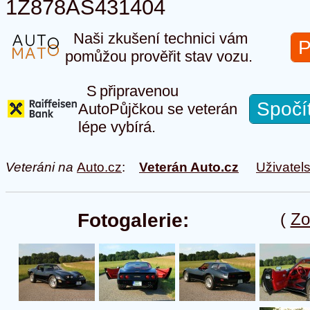
1Z878AS431404
Naši zkušení technici vám
P
pomůžou prověřit stav vozu.
S připravenou
Spočí
AutoPůjčkou se veterán
lépe vybírá.
Veteráni na
Auto.cz
:
Veterán Auto.cz
Uživatel
Fotogalerie:
(
Zo