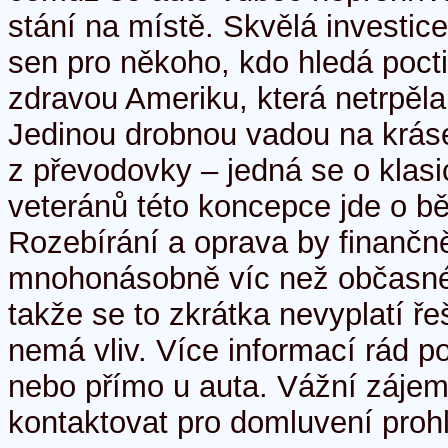
stání na místě. Skvělá investic
sen pro někoho, kdo hledá poct
zdravou Ameriku, která netrpěla
Jedinou drobnou vadou na kráse
z převodovky – jedná se o klas
veteránů této koncepce jde o b
Rozebírání a oprava by finančně
mnohonásobně víc než občasné d
takže se to zkrátka nevyplatí ře
nemá vliv. Více informací rád p
nebo přímo u auta. Vážní záje
kontaktovat pro domluvení prohl