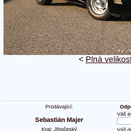
<
Plná velikos
Prodávající:
Odpo
Váš e
Sebastián Majer
Kraj: Jihočeský
Váš d