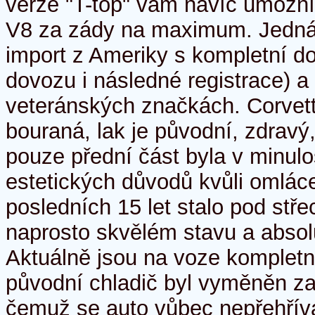
verze "T-top" vám navíc umožní
V8 za zády na maximum. Jedná 
import z Ameriky s kompletní d
dovozu i následné registrace) a 
veteránských značkách. Corvett
bouraná, lak je původní, zdravý
pouze přední část byla v minulo
estetických důvodů kvůli omlác
posledních 15 let stalo pod stř
naprosto skvělém stavu a absol
Aktuálně jsou na voze kompletn
původní chladič byl vyměněn za
čemuž se auto vůbec nepřehřívá