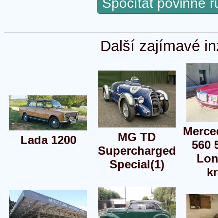
Spočítat povinné 
Další zajímavé in
Merce
MG TD
Lada 1200
560 
Supercharged
Lon
Special(1)
k