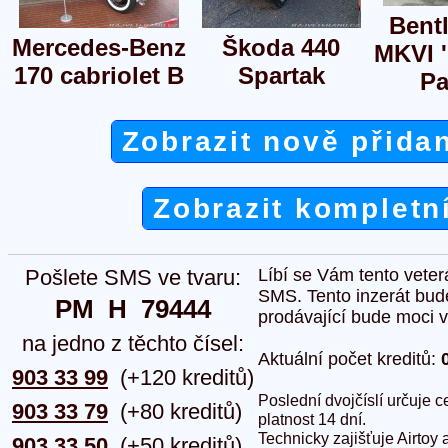
Bent
Mercedes-Benz
Škoda 440
MKVI '
170 cabriolet B
Spartak
Pa
Zobrazit nově přida
Zobrazit kompletn
Pošlete SMS ve tvaru:
Líbí se Vám tento veter
SMS. Tento inzerát bud
PM  H  79444
prodávající bude moci vlo
na jedno z těchto čísel:
Aktuální počet kreditů:
903 33 99
(+120 kreditů)
Poslední dvojčíslí určuje
903 33 79
(+80 kreditů)
platnost 14 dní.
Technicky zajišťuje Airtoy 
903 33 50
(+50 kreditů)