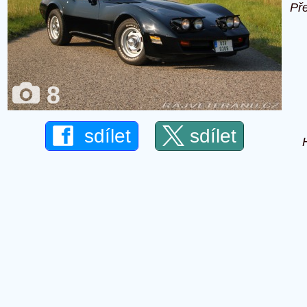
Př
8
sdílet
sdílet