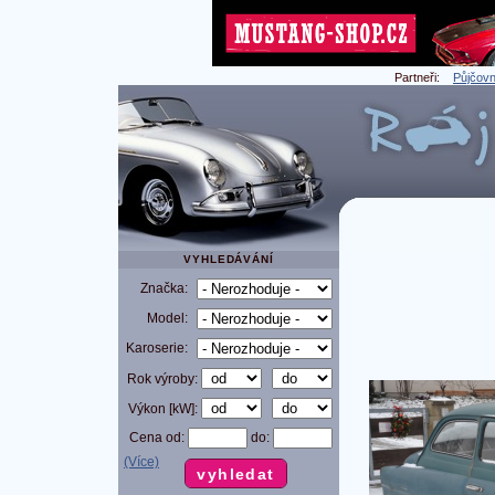
Partneři:
Půjčovn
VYHLEDÁVÁNÍ
Značka:
Model:
Karoserie:
Rok výroby:
Výkon [kW]:
Cena od:
do:
(Více)