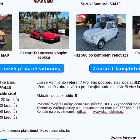
BMW 8 850i
UN
Suzuki Samurai SJ413
Ferrari Testarossa koupím
Fo
p MAX
Fiat 500 po kompletní renovaci
repliku
t nově přidané veterány
Zobrazit kompletn
 ve tvaru:
Líbí se Vám tento veterán? Pro jeho podporu stačí poslat SM
přednostně zobrazován a prodávající bude moci vložit více fot
79440
chto čísel:
Aktuální počet kreditů:
0
20 kreditů)
Poslední dvojčíslí určuje cenu SMS (včetně DPH). Zvýhodnění má pl
0 kreditů)
Technicky zajišťuje Airtoy a.s., reklamace na lince 602 777 555, 9-17
0 kreditů)
Kontakt na provozovatele:
odkaz
|
www.platmobilem.cz
0 kreditů)
 také pomocí
platebních karet
přes službu
Zvolte částku: