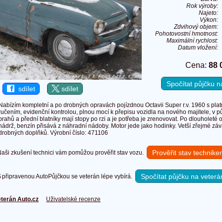
Rok výroby:
Najeto:
Výkon:
Zdvihový objem:
Pohotovostní hmotnost:
Maximální rychlost:
Datum vložení:
Cena:
88 
Spočítat půjčku 
sdílet
sdílet
Nabízím kompletní a po drobných opravách pojízdnou Octavii Super r.v. 1960 s pl
ručením, evidenční kontrolou, plnou mocí k přepisu vozidla na nového majitele, v p
prahů a přední blatníky mají stopy po rzi a je potřeba je zrenovovat. Po dlouholeté 
nádrž, benzín přisává z náhradní nádoby. Motor jede jako hodinky. Vetší zřejmé zá
drobných doplňků. Výrobní číslo: 471106
Prověřit stav technik
ši zkušení technici vám pomůžou prověřit stav vozu.
Spočítat půjčku na veterá
připravenou AutoPůjčkou se veterán lépe vybírá.
terán Auto.cz
Uživatelské recenze