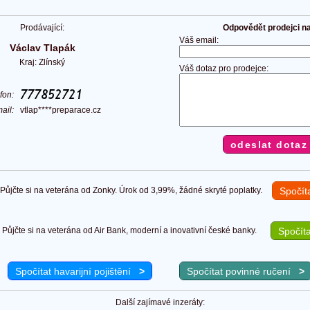
Prodávající:
Odpovědět prodejci na 
Váš email:
Václav Tlapák
Kraj: Zlínský
Váš dotaz pro prodejce:
efon:
ail:
vtlap****preparace.cz
ůjčte si na veterána od Zonky. Úrok od 3,99%, žádné skryté poplatky.
Spočít
Půjčte si na veterána od Air Bank, moderní a inovativní české banky.
Spočíta
Spočítat havarijní pojištění
>
Spočítat povinné ručení
>
Další zajímavé inzeráty: