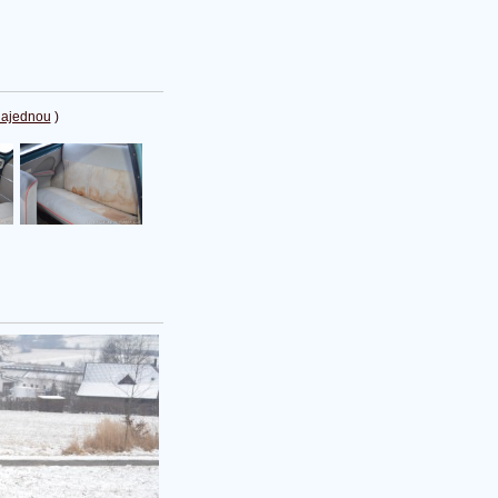
najednou
)