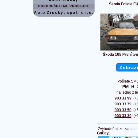
Škoda Felicia F
DOPORUČUJEME PRODEJCE
Auto Zrucký, spol. s r.o.
Škoda 105 První ty
Zobrazi
Pošlete SMS
PM  H  
na jedno z tě
903 33 99
(+1
903 33 79
(+8
903 33 50
(+5
903 33 30
(+3
Zvýhodnění lze zaplatit
GoPay
: