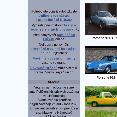
Potřebujete pojistit auto? Zkuste
online srovnávač
autopojištění Klik.cz
Vybíráte pneumatiky?
Testy a
recenze zimních pneumatik
.
Přehledný výběr
povinného
Porsche 911 3.0
ručení
online.
Nejlepší a nejlevnější
srovnání povinného ručení
na Top-Pojisteni.cz
Povinné ručení online
na
vašeho veterána.
Povinné ručení
může stát míň.
Vážně. Vyzkoušejte Suri.cz.
Porsche 912
ČLÁNKY
Veterán není obyčejné staré
auto.Pojištění historických vozů má
vlastní pravidla
Škoda ovládla žebříček
nejpůjčovanějších aut v roce 2025
Dovoz aut ze zahraničí: proč Češi
sází hlavně na Německo?
další články