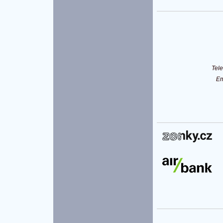
Tel
Em
P