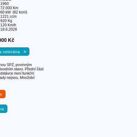
1960
72 000 Km
60 kW (82 koní)
1221 ccm
920 Kg
120 Km/h
18.6.2026
000 Kč
na veterána
>
atnou SPZ, povinným
ůvodním stavu. Přední část
odstávce není funkční
vady nejsou. Množství
em
na