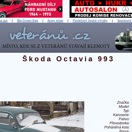
a aut
|
Big Green Egg
|
Army shop
|
Povlečení české výroby
|
Sportovní
Škoda Octavia 993
Značka:
Model:
Typ:
Karoserie:
Palivo:
Převodovka:
Poháněná kola:
Barva: