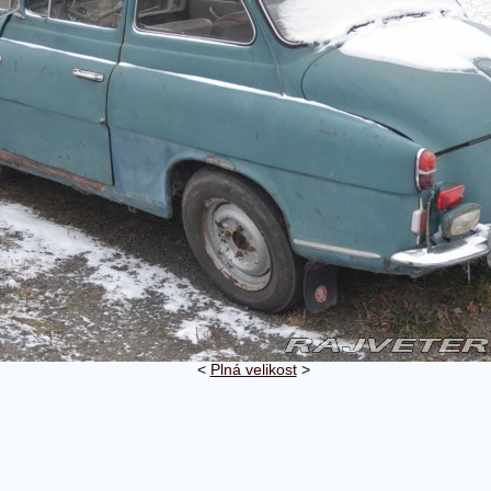
<
Plná velikost
>