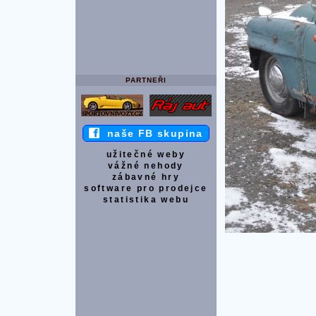
PARTNEŘI
naše FB skupina
užitečné weby
vážné nehody
zábavné hry
software pro prodejce
statistika webu