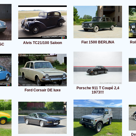
Fiat 1500 BERLINA
Rol
Alvis TC21/100 Saloon
 SC
Porsche 911 T Coupé 2,4
Ford Corsair DE luxe
1973!!!
De