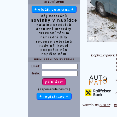
HLAVNÍ MENU
+ vložit veterána +
Ráj veteránů
novinky v nabídce
katalog prodejců
archivní inzeráty
diskusní fórum
náhradní díly
8
recenze veteránů
rady při koupi
podpořte nás
napište nám
Doplňující popis:
PŘIHLÁŠENÍ DO SYSTÉMU
Email:
Heslo:
Na
( zapomenuté heslo? )
S 
+ registrace +
Veteráni na
Auto.cz
:
Ve