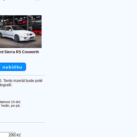
rd Sierra RS Cosworth
í nabídku
S. Tento inzerát bude poté
ografií.
atnost 14 dní.
 hodin, po-pá.
Kč