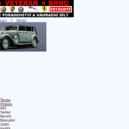
 vozy
|
Ráj aut
Škoda
Octavia
993
Sedan
Benzín
Manuální
Zadní
modrá