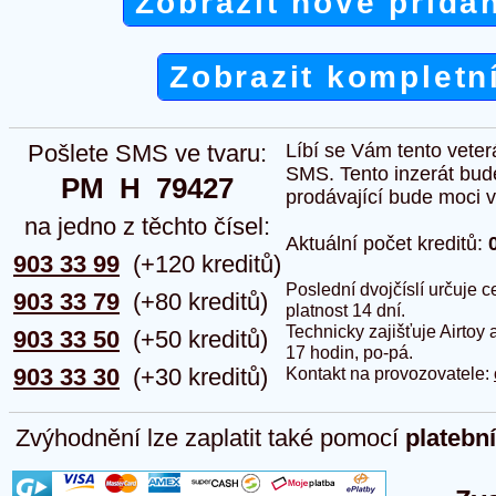
Zobrazit nově přida
Zobrazit kompletn
Pošlete SMS ve tvaru:
Líbí se Vám tento veter
SMS. Tento inzerát bud
PM  H  79427
prodávající bude moci vlo
na jedno z těchto čísel:
Aktuální počet kreditů:
903 33 99
(+120 kreditů)
Poslední dvojčíslí určuje
903 33 79
(+80 kreditů)
platnost 14 dní.
Technicky zajišťuje Airtoy 
903 33 50
(+50 kreditů)
17 hodin, po-pá.
903 33 30
(+30 kreditů)
Kontakt na provozovatele:
Zvýhodnění lze zaplatit také pomocí
platebn