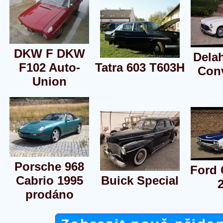
DKW F DKW
Dela
F102 Auto-
Tatra 603 T603H
Conv
Union
Porsche 968
Ford 
Cabrio 1995
Buick Special
prodáno