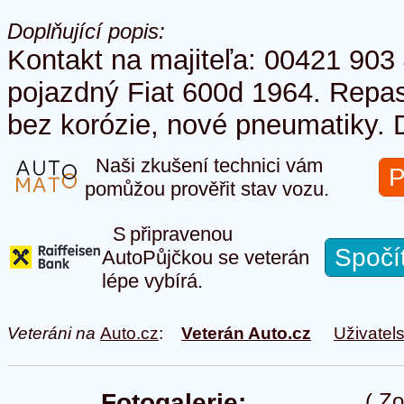
Doplňující popis:
Kontakt na majiteľa: 00421 90
pojazdný Fiat 600d 1964. Repa
bez korózie, nové pneumatiky.
Naši zkušení technici vám
P
pomůžou prověřit stav vozu.
S připravenou
Spočí
AutoPůjčkou se veterán
lépe vybírá.
Veteráni na
Auto.cz
:
Veterán Auto.cz
Uživatel
Fotogalerie:
(
Zo