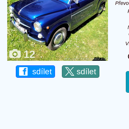
Převo
V
12
sdílet
sdílet