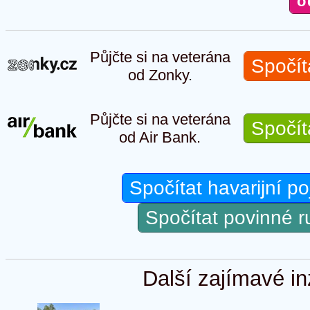
Půjčte si na veterána
Spočít
od Zonky.
Půjčte si na veterána
Spočít
od Air Bank.
Spočítat havarijní po
Spočítat povinné 
Další zajímavé in