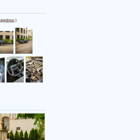
najednou
)