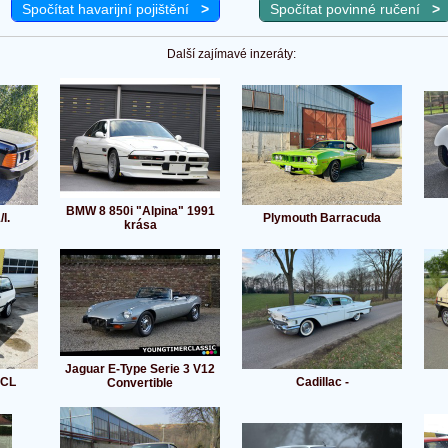
Spočítat havarijní pojištění
>
Spočítat povinné ručení
>
Další zajímavé inzeráty:
BMW 8 850i "Alpina" 1991
I.
Plymouth Barracuda
krása
Jaguar E-Type Serie 3 V12
 CL
Cadillac -
Convertible