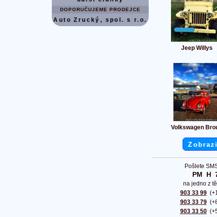
DOPORUČUJEME PRODEJCE
Auto Zrucký, spol. s r.o.
Jeep Willys
Volkswagen Bro
Zobrazi
Pošlete SMS
PM  H  
na jedno z tě
903 33 99
(+1
903 33 79
(+8
903 33 50
(+5