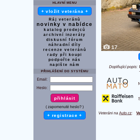
HLAVNÍ MENU
+ vložit veterána +
Ráj veteránů
novinky v nabídce
katalog prodejců
archivní inzeráty
diskusní fórum
náhradní díly
17
recenze veteránů
rady při koupi
podpořte nás
napište nám
Doplňující popis:
PŘIHLÁŠENÍ DO SYSTÉMU
Email:
Na
Heslo:
S 
( zapomenuté heslo? )
Veteráni na
Auto.cz
:
Ve
+ registrace +