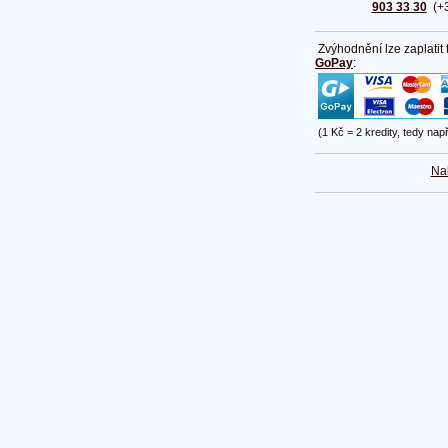
903 33 30
(+3
Zvýhodnění lze zaplatit
GoPay
:
(1 Kč = 2 kredity, tedy nap
Na