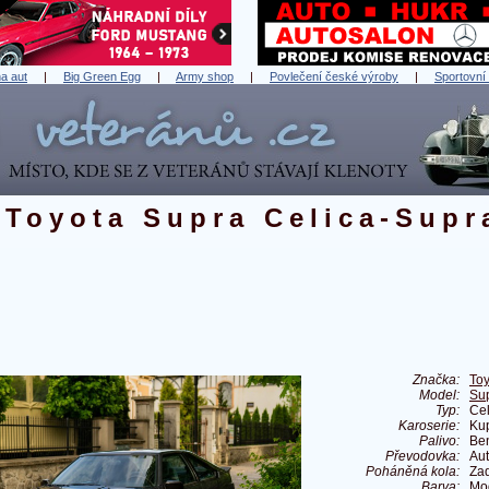
a aut
|
Big Green Egg
|
Army shop
|
Povlečení české výroby
|
Sportovní
Toyota Supra Celica-Supr
Značka:
Toy
Model:
Su
Typ:
Cel
Karoserie:
Ku
Palivo:
Be
Převodovka:
Au
Poháněná kola:
Za
Barva:
Mod