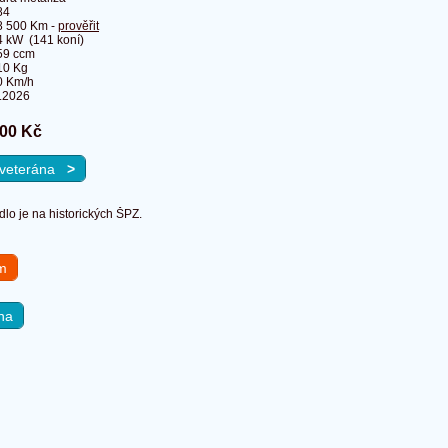
84
8 500 Km -
prověřit
 kW (141 koní)
59 ccm
10 Kg
0 Km/h
.2026
00 Kč
a veterána
>
lo je na historických ŠPZ.
em
na