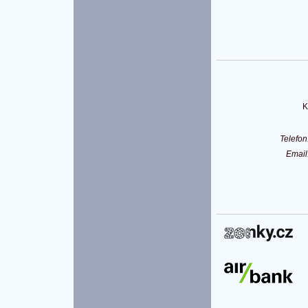
K
Telefo
Emai
P