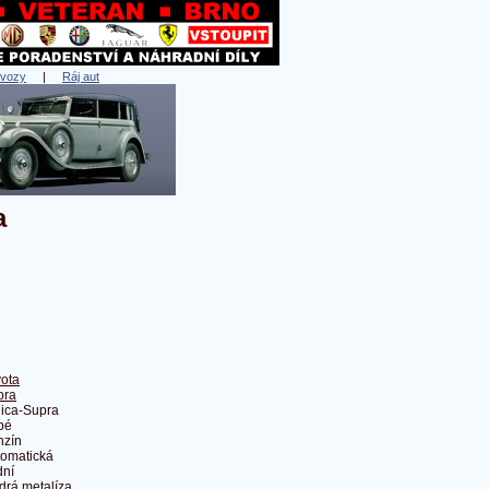
 vozy
|
Ráj aut
a
ota
pra
ica-Supra
pé
nzín
tomatická
dní
rá metalíza