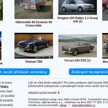
Peugeot 205 Rallye 1.3 Group
A/N (1)
Oldsmobile 88 Dynamic 88
Convertible
Ferrari 250 GTE (1)
Triumph TR6
Mas
uk
t nově přidané veterány
Zobrazit kompletn
 ve tvaru:
Líbí se Vám tento veterán? Pro jeho podporu stačí poslat SM
přednostně zobrazován a prodávající bude moci vložit více fot
79361
chto čísel:
Aktuální počet kreditů:
0
20 kreditů)
Poslední dvojčíslí určuje cenu SMS (včetně DPH). Zvýhodnění má pl
0 kreditů)
Technicky zajišťuje Airtoy a.s., reklamace na lince 602 777 555, 9-17
0 kreditů)
Kontakt na provozovatele:
odkaz
|
www.platmobilem.cz