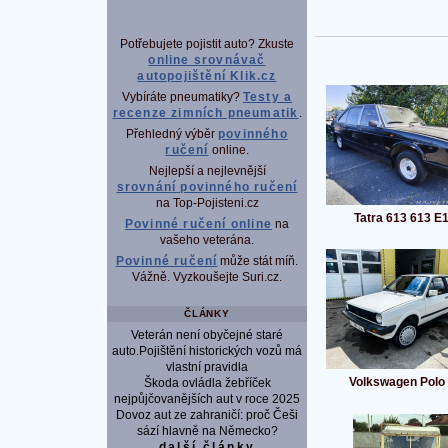
Potřebujete pojistit auto? Zkuste
online srovnávač
autopojištění Klik.cz
Vybíráte pneumatiky?
Testy a
recenze zimních pneumatik
.
Přehledný výběr
povinného
ručení
online.
Nejlepší a nejlevnější
srovnání povinného ručení
na Top-Pojisteni.cz
Tatra 613 613 E1/
Povinné ručení online
na
vašeho veterána.
Povinné ručení
může stát míň.
Vážně. Vyzkoušejte Suri.cz.
ČLÁNKY
Veterán není obyčejné staré
auto.Pojištění historických vozů má
vlastní pravidla
Volkswagen Polo
Škoda ovládla žebříček
nejpůjčovanějších aut v roce 2025
Dovoz aut ze zahraničí: proč Češi
sází hlavně na Německo?
další články