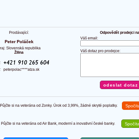
Prodávající:
Odpovědět prodejci na 
Váš email:
Peter Poláček
raj: Slovenská republika
Váš dotaz pro prodejce:
Žilina
n:
l:
peterpolac****atza.sk
ůjčte si na veterána od Zonky. Úrok od 3,99%, žádné skryté poplatky.
Spočít
Půjčte si na veterána od Air Bank, moderní a inovativní české banky.
Spočíta