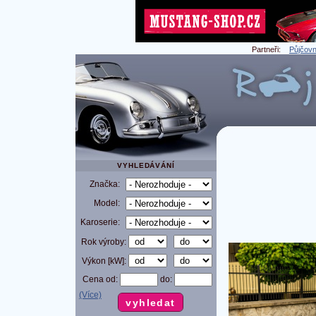
Partneři:
Půjčovn
VYHLEDÁVÁNÍ
Značka:
Model:
Karoserie:
Rok výroby:
Výkon [kW]:
Cena od:
do:
(Více)