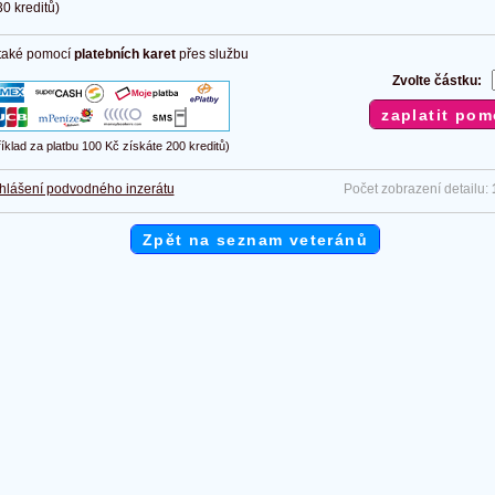
0 kreditů)
 také pomocí
platebních karet
přes službu
Zvolte částku:
říklad za platbu 100 Kč získáte 200 kreditů)
hlášení podvodného inzerátu
Počet zobrazení detailu:
Zpět na seznam veteránů