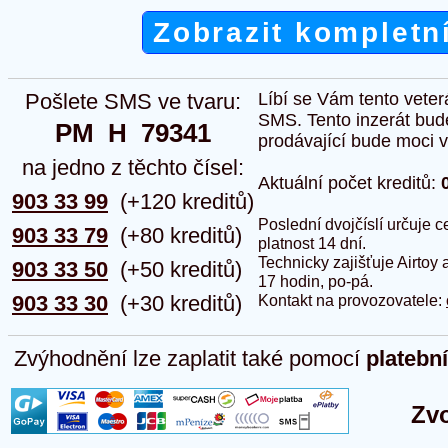
Zobrazit kompletn
Pošlete SMS ve tvaru:
Líbí se Vám tento veter
SMS. Tento inzerát bud
PM  H  79341
prodávající bude moci vlo
na jedno z těchto čísel:
Aktuální počet kreditů:
903 33 99
(+120 kreditů)
Poslední dvojčíslí určuje
903 33 79
(+80 kreditů)
platnost 14 dní.
Technicky zajišťuje Airtoy 
903 33 50
(+50 kreditů)
17 hodin, po-pá.
903 33 30
(+30 kreditů)
Kontakt na provozovatele:
Zvýhodnění lze zaplatit také pomocí
platebn
Zvo