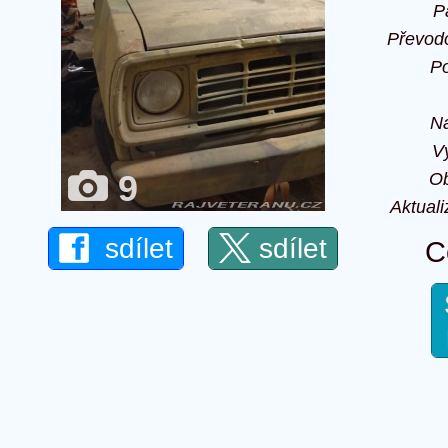
P
Převod
P
Na
V
9
O
Aktuali
sdílet
sdílet
C