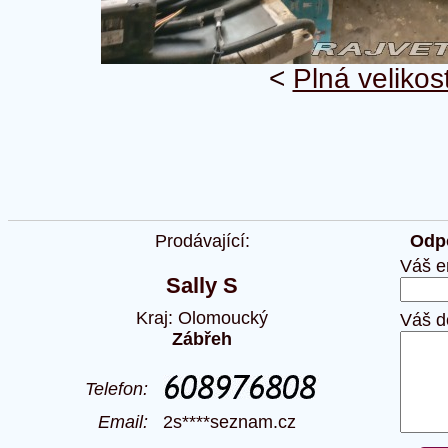
<
Plná velikos
Prodávající:
Odpo
Váš e
Sally S
Kraj: Olomoucký
Váš d
Zábřeh
Telefon:
Email:
2s****seznam.cz