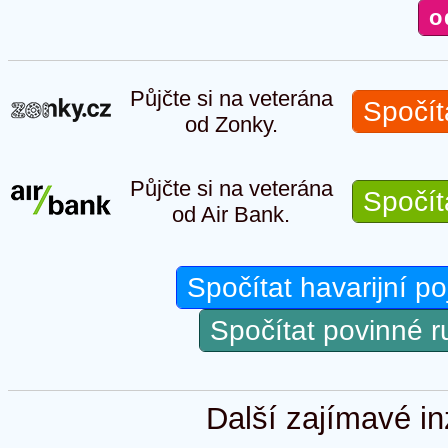
Půjčte si na veterána
Spočít
od Zonky.
Půjčte si na veterána
Spočít
od Air Bank.
Spočítat havarijní po
Spočítat povinné 
Další zajímavé in