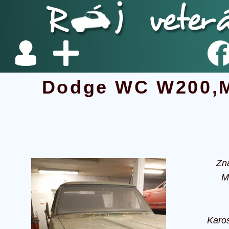
Dodge WC W200,
Zn
M
Karos