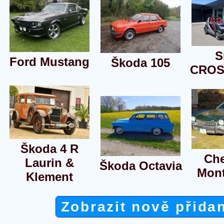
S
Ford Mustang
Škoda 105
CROS
Škoda 4 R
Che
Laurin &
Škoda Octavia
Mont
Klement
Zobrazit nově přida