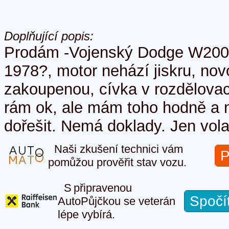
Doplňující popis:
Prodám -Vojenský Dodge W200,
1978?, motor nehází jiskru, no
zakoupenou, cívka v rozdělovací
rám ok, ale mám toho hodně a 
dořešit. Nemá doklady. Jen vola
Naši zkušení technici vám
P
pomůžou prověřit stav vozu.
S připravenou
Spočí
AutoPůjčkou se veterán
lépe vybírá.