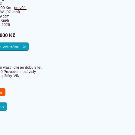
2
000 Km -
prověřit
kW (97 koní)
9 ccm
 Km/h
6.2026
 000 Kč
na veterána
>
vlastnictví po dobu 8 let,
30 Proveden nezávislý
ojížďky. VIN:
em
na