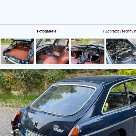
Fotogalerie:
(
Zobrazit všechny 