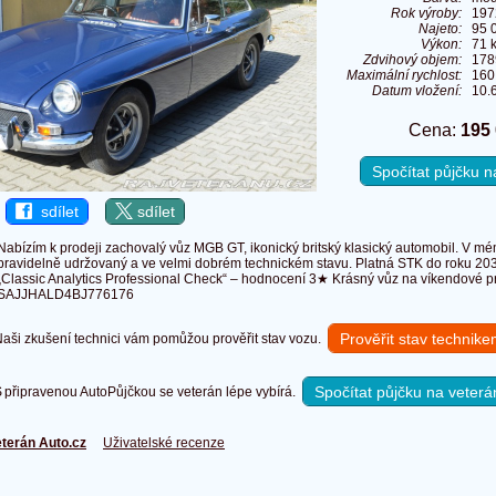
Rok výroby:
197
Najeto:
95 
Výkon:
71 
Zdvihový objem:
178
Maximální rychlost:
160
Datum vložení:
10.
Cena:
195
Spočítat půjčku 
sdílet
sdílet
Nabízím k prodeji zachovalý vůz MGB GT, ikonický britský klasický automobil. V mém 
pravidelně udržovaný a ve velmi dobrém technickém stavu. Platná STK do roku 20
„Classic Analytics Professional Check“ – hodnocení 3★ Krásný vůz na víkendové pr
SAJJHALD4BJ776176
Prověřit stav technik
ši zkušení technici vám pomůžou prověřit stav vozu.
Spočítat půjčku na veterá
připravenou AutoPůjčkou se veterán lépe vybírá.
terán Auto.cz
Uživatelské recenze