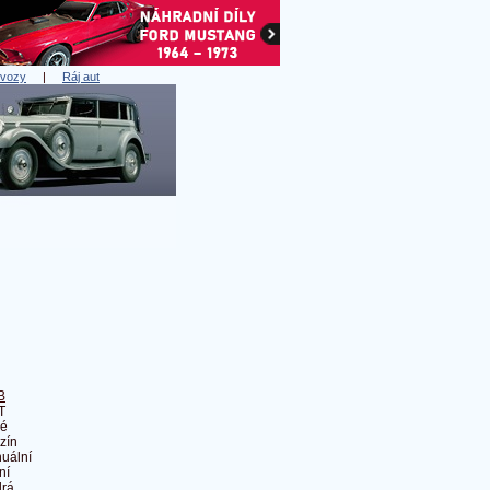
 vozy
|
Ráj aut
B
T
é
zín
uální
ní
rá