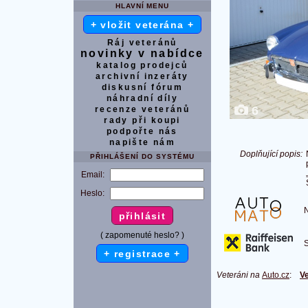
HLAVNÍ MENU
+ vložit veterána +
Ráj veteránů
novinky v nabídce
katalog prodejců
archivní inzeráty
diskusní fórum
náhradní díly
6
recenze veteránů
rady při koupi
podpořte nás
napište nám
Doplňující popis:
PŘIHLÁŠENÍ DO SYSTÉMU
Email:
Heslo:
Na
( zapomenuté heslo? )
S 
+ registrace +
Veteráni na
Auto.cz
:
Ve