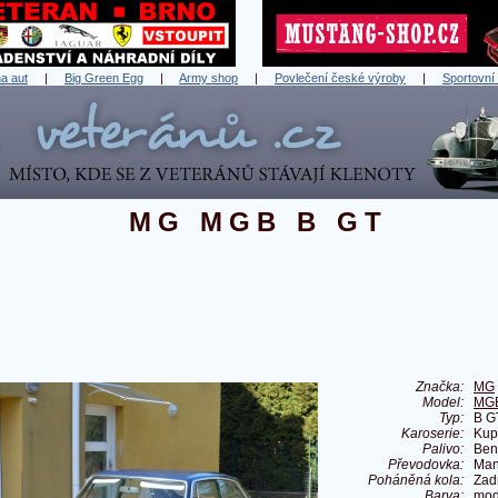
a aut
|
Big Green Egg
|
Army shop
|
Povlečení české výroby
|
Sportovní
MG MGB B GT
Značka:
MG
Model:
MG
Typ:
B G
Karoserie:
Kup
Palivo:
Ben
Převodovka:
Man
Poháněná kola:
Zad
Barva:
mod