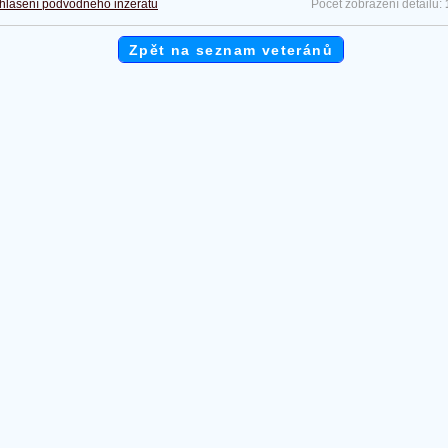
hlášení podvodného inzerátu
Počet zobrazení detailu:
Zpět na seznam veteránů