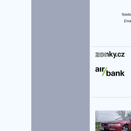
Telef
Ema
P