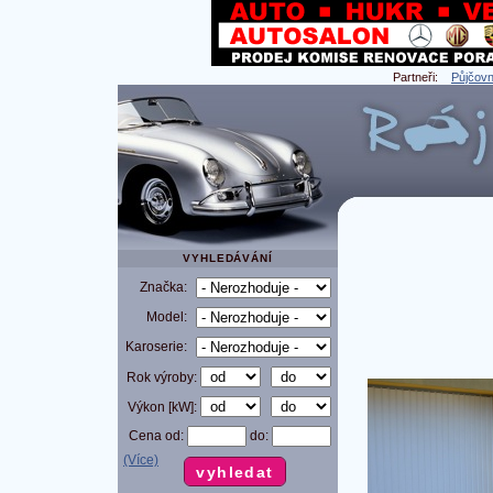
Partneři:
Půjčovn
VYHLEDÁVÁNÍ
Značka:
Model:
Karoserie:
Rok výroby:
Výkon [kW]:
Cena od:
do:
(Více)