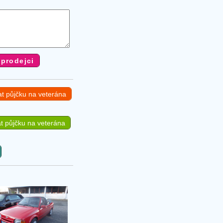
at půjčku na veterána
t půjčku na veterána