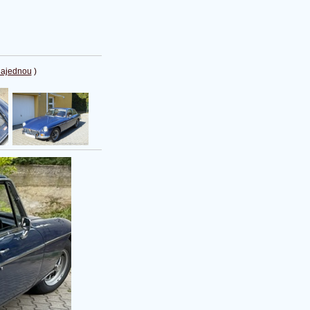
najednou
)