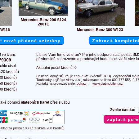
Mercedes-Benz 200 S124
200TE
 W116
Mercedes-Benz 300 W123
t nově přidané veterány
Zobrazit kompletn
 ve tvaru:
Líbí se Vám tento veterán? Pro jeho podporu stačí poslat SM
přednostně zobrazován a prodávající bude moci vložit více fot
79309
chto čísel:
Aktuální počet kreditů:
0
20 kreditů)
Poslední dvojčíslí určuje cenu SMS (včetně DPH). Zvýhodnění má pl
0 kreditů)
Technicky zajišťuje Airtoy a.s., reklamace na lince 602 777 555, 9-17
0 kreditů)
Kontakt na provozovatele:
odkaz
|
www.platmobilem.cz
0 kreditů)
 také pomocí
platebních karet
přes službu
Zvolte částku:
říklad za platbu 100 Kč získáte 200 kreditů)