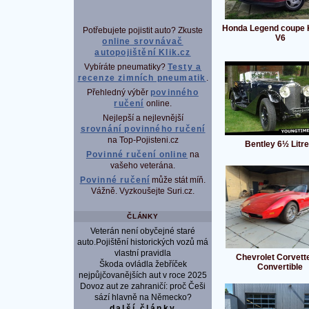
Honda Legend coupe 
Potřebujete pojistit auto? Zkuste
V6
online srovnávač
autopojištění Klik.cz
Vybíráte pneumatiky?
Testy a
recenze zimních pneumatik
.
Přehledný výběr
povinného
ručení
online.
Nejlepší a nejlevnější
srovnání povinného ručení
na Top-Pojisteni.cz
Bentley 6½ Litre
Povinné ručení online
na
vašeho veterána.
Povinné ručení
může stát míň.
Vážně. Vyzkoušejte Suri.cz.
ČLÁNKY
Veterán není obyčejné staré
auto.Pojištění historických vozů má
vlastní pravidla
Chevrolet Corvett
Škoda ovládla žebříček
Convertible
nejpůjčovanějších aut v roce 2025
Dovoz aut ze zahraničí: proč Češi
sází hlavně na Německo?
další články