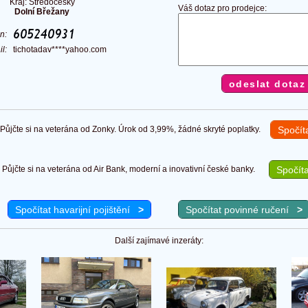
Kraj: Středočeský
Váš dotaz pro prodejce:
Dolní Břežany
on:
il:
tichotadav****yahoo.com
ůjčte si na veterána od Zonky. Úrok od 3,99%, žádné skryté poplatky.
Spočít
Půjčte si na veterána od Air Bank, moderní a inovativní české banky.
Spočíta
Spočítat havarijní pojištění
>
Spočítat povinné ručení
>
Další zajímavé inzeráty: