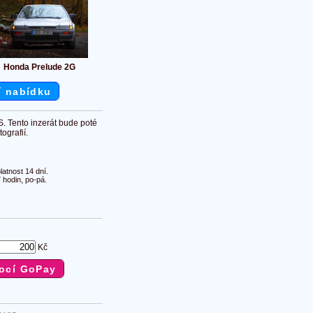
Honda Prelude 2G
í nabídku
S. Tento inzerát bude poté
ografií.
atnost 14 dní.
 hodin, po-pá.
Kč