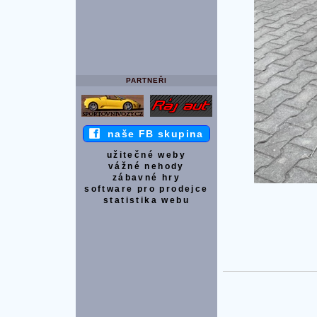
PARTNEŘI
naše FB skupina
užitečné weby
vážné nehody
zábavné hry
software pro prodejce
statistika webu