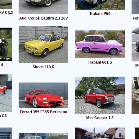
KA8 3.2
Trabant P50
Audi Coupé Qauttro 2.3 20V
For
Trabant 601 S
 4
M
Škoda 110 R
Ferrari 355 F355 Berlinetta
e C3
Mini Cooper 1,3