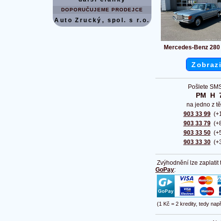
DOPORUČUJEME PRODEJCE
Auto Zrucký, spol. s r.o.
Mercedes-Benz 280
Zobrazi
Pošlete SMS
PM  H  
na jedno z tě
903 33 99
(+1
903 33 79
(+8
903 33 50
(+5
903 33 30
(+3
Zvýhodnění lze zaplatit
GoPay
:
(1 Kč = 2 kredity, tedy nap