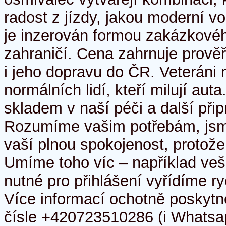
radost z jízdy, jakou moderní vo
je inzerován formou zakázkové
zahraničí. Cena zahrnuje prověř
i jeho dopravu do ČR. Veteráni 
normálních lidí, kteří milují au
skladem v naší péči a další při
Rozumíme vašim potřebám, jsme
vaší plnou spokojenost, protože
Umíme toho víc – například ve
nutné pro přihlášení vyřídíme ry
Více informací ochotně poskyt
čísle +420723510286 (i Whatsa