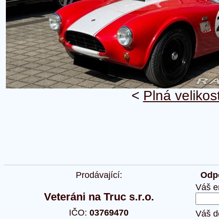
<
Plná velikos
Prodávající:
Odpo
Váš e
Veteráni na Truc s.r.o.
IČO:
03769470
Váš d