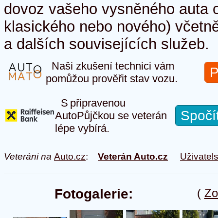
dovoz vašeho vysněného auta o
klasického nebo nového) včetně 
a dalších souvisejících služeb.
Naši zkušení technici vám
P
pomůžou prověřit stav vozu.
S připravenou
Spočí
AutoPůjčkou se veterán
lépe vybírá.
Veteráni na
Auto.cz
:
Veterán Auto.cz
Uživatel
Fotogalerie:
(
Zo