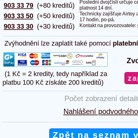
Poslední dvojčíslí určuje
903 33 79
(+80 kreditů)
platnost 14 dní.
Technicky zajišťuje Airtoy 
903 33 50
(+50 kreditů)
17 hodin, po-pá.
903 33 30
(+30 kreditů)
Kontakt na provozovatele:
Zvýhodnění lze zaplatit také pomocí
platebn
Zvo
(1 Kč = 2 kredity, tedy například za
platbu 100 Kč získáte 200 kreditů)
Počet zobrazení detai
Nahlášení podvodného 
Zpět na seznam 