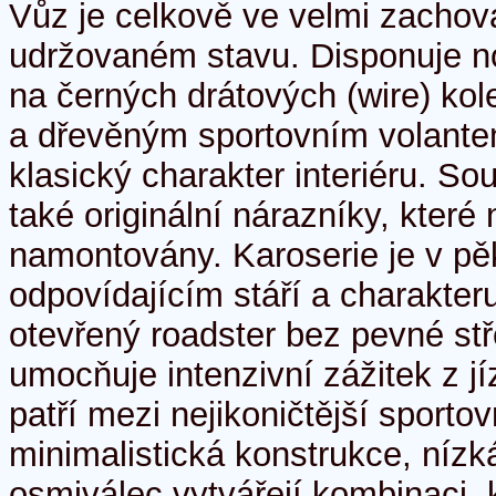
Vůz je celkově ve velmi zachov
udržovaném stavu. Disponuje 
na černých drátových (wire) ko
a dřevěným sportovním volantem
klasický charakter interiéru. So
také originální nárazníky, které
namontovány. Karoserie je v p
odpovídajícím stáří a charakter
otevřený roadster bez pevné stř
umocňuje intenzivní zážitek z j
patří mezi nejikoničtější sporto
minimalistická konstrukce, nízk
osmiválec vytvářejí kombinaci, k