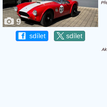
Př
9
sdílet
sdílet
Ak