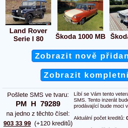
Land Rover
Škoda 1000 MB
Škoda
Serie I 80
Zobrazit nově přida
Zobrazit kompletn
Pošlete SMS ve tvaru:
Líbí se Vám tento veter
SMS. Tento inzerát bud
PM  H  79289
prodávající bude moci vlo
na jedno z těchto čísel:
Aktuální počet kreditů:
903 33 99
(+120 kreditů)