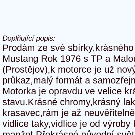
Doplňující popis:
Prodám ze své sbírky,krásnéh
Mustang Rok 1976 s TP a Malo
(Prostějov),k motorce je už nov
průkaz,malý formát a samozřej
Motorka je opravdu ve velice 
stavu.Krásné chromy,krásný lak
krasavec,rám je až neuvěřitelně
vidlice taky,vidlice je od výroby
manžet.Překrásné původní svět