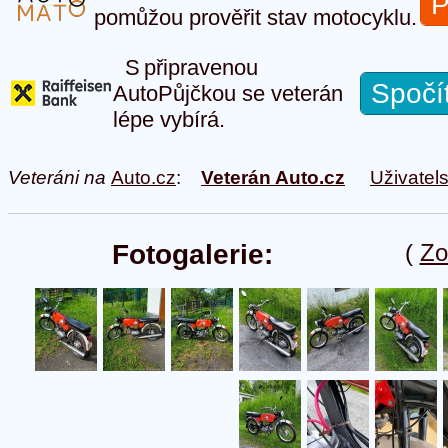
P
pomůžou prověřit stav motocyklu.
S připravenou
Spočí
AutoPůjčkou se veterán
lépe vybírá.
Veteráni na
Auto.cz
:
Veterán Auto.cz
Uživatel
Fotogalerie:
(
Zo