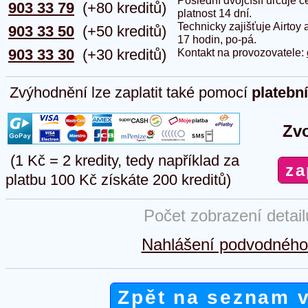
Poslední dvojčíslí určuje
903 33 79
(+80 kreditů)
platnost 14 dní.
Technicky zajišťuje Airtoy 
903 33 50
(+50 kreditů)
17 hodin, po-pá.
903 33 30
(+30 kreditů)
Kontakt na provozovatele:
Zvýhodnění lze zaplatit také pomocí
platebn
Zvo
(1 Kč = 2 kredity, tedy například za
platbu 100 Kč získáte 200 kreditů)
Počet zobrazení detai
Nahlášení podvodného 
Zpět na seznam 