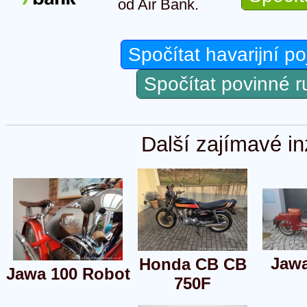
od Air Bank.
Spočítat havarijní po
Spočítat povinné 
Další zajímavé in
Jawa
Honda CB CB
Jawa 100 Robot
750F