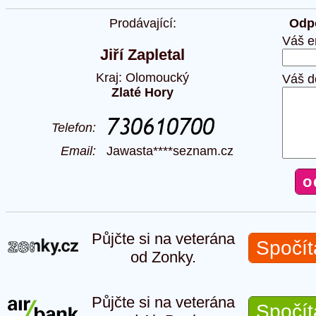
Prodávající:
Odpo
Váš e
Jiří Zapletal
Kraj: Olomoucký
Váš d
Zlaté Hory
Telefon:
Email:
Jawasta****seznam.cz
Půjčte si na veterána
Spočít
od Zonky.
Půjčte si na veterána
Spočít