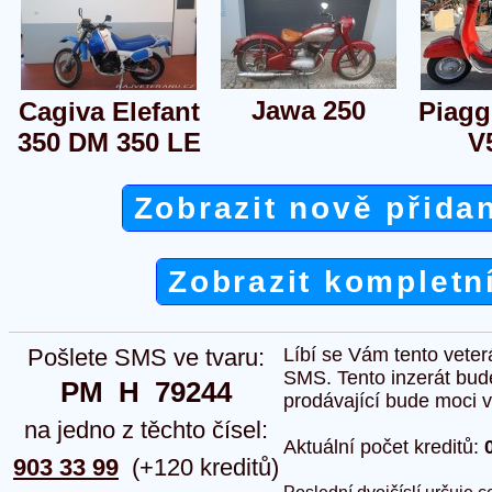
Jawa 250
Cagiva Elefant
Piagg
350 DM 350 LE
V
Zobrazit nově přida
Zobrazit kompletn
Pošlete SMS ve tvaru:
Líbí se Vám tento veter
SMS. Tento inzerát bud
PM  H  79244
prodávající bude moci vlo
na jedno z těchto čísel:
Aktuální počet kreditů:
903 33 99
(+120 kreditů)