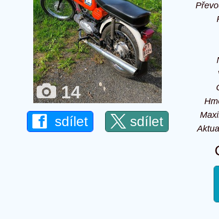
Převo
14
Hmo
Maxi
sdílet
sdílet
Aktua