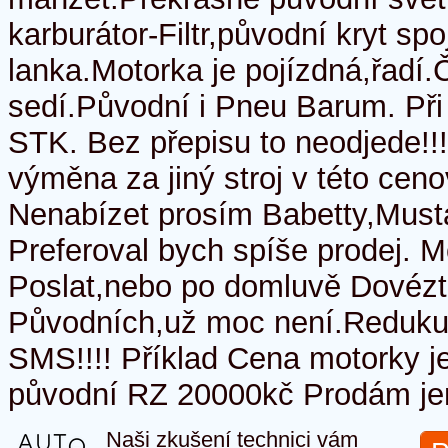
karburátor-Filtr,původní kryt sp
lanka.Motorka je pojízdná,řadí
sedí.Původní i Pneu Barum. Při
STK. Bez přepisu to neodjede!!
výměna za jiný stroj v této cenov
Nenabízet prosím Babetty,Musta
Preferoval bych spíše prodej. Mo
Poslat,nebo po domluvě Dovézt
Původních,už moc není.Redukuj
SMS!!!! Příklad Cena motorky je
původní RZ 20000kč Prodám jen 
Naši zkušení technici vám