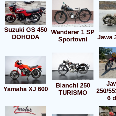
Suzuki GS 450
Wanderer 1 SP
DOHODA
Jawa 
Sportovní
Ja
Bianchi 250
Yamaha XJ 600
250/55
TURISMO
6 