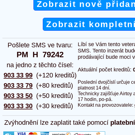
Zobrazit nově přida
Zobrazit kompletn
Pošlete SMS ve tvaru:
Líbí se Vám tento veter
SMS. Tento inzerát bud
PM  H  79242
prodávající bude moci vlo
na jedno z těchto čísel:
Aktuální počet kreditů:
903 33 99
(+120 kreditů)
Poslední dvojčíslí určuje
903 33 79
(+80 kreditů)
platnost 14 dní.
Technicky zajišťuje Airtoy 
903 33 50
(+50 kreditů)
17 hodin, po-pá.
903 33 30
(+30 kreditů)
Kontakt na provozovatele:
Zvýhodnění lze zaplatit také pomocí
platebn