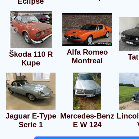
Eclipse
Alfa Romeo
Škoda 110 R
Tat
Montreal
Kupe
Jaguar E-Type
Mercedes-Benz
Linco
Serie 1
E W 124