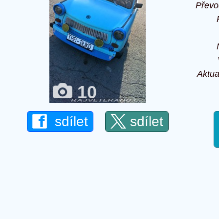
Převo
Aktua
10
sdílet
sdílet