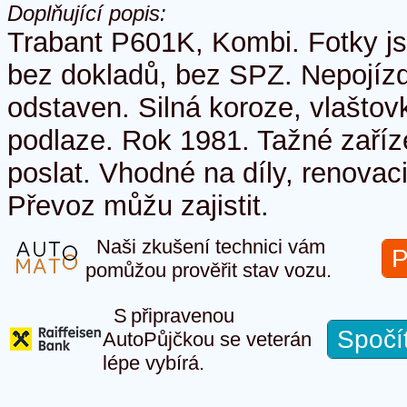
Doplňující popis:
Trabant P601K, Kombi. Fotky js
bez dokladů, bez SPZ. Nepojíz
odstaven. Silná koroze, vlaštov
podlaze. Rok 1981. Tažné zaříz
poslat. Vhodné na díly, renovaci
Převoz můžu zajistit.
Naši zkušení technici vám
P
pomůžou prověřit stav vozu.
S připravenou
Spočí
AutoPůjčkou se veterán
lépe vybírá.