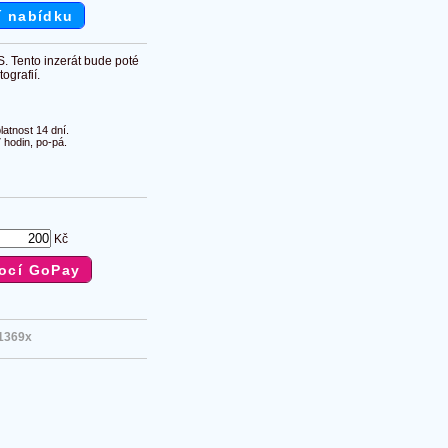
í nabídku
S. Tento inzerát bude poté
ografií.
atnost 14 dní.
 hodin, po-pá.
Kč
1369x