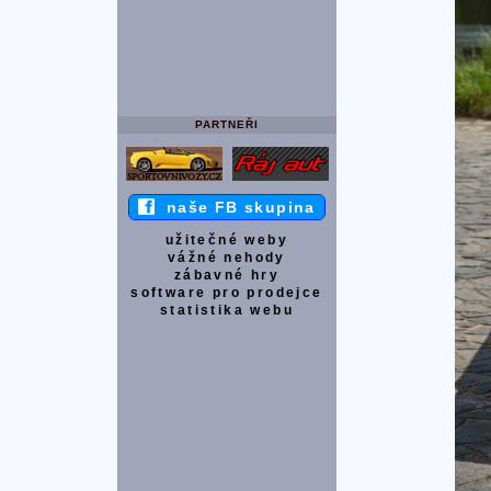
PARTNEŘI
naše FB skupina
užitečné weby
vážné nehody
zábavné hry
software pro prodejce
statistika webu