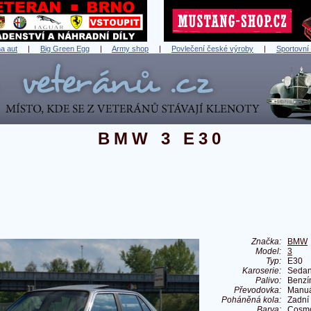
a aut
|
Big Green Egg
|
Army shop
|
Povlečení české výroby
|
Sportovní
BMW 3 E30
Značka:
BMW
Model:
3
Typ:
E30
Karoserie:
Seda
Palivo:
Benzí
Převodovka:
Manuá
Poháněná kola:
Zadní
Barva:
Cosmo