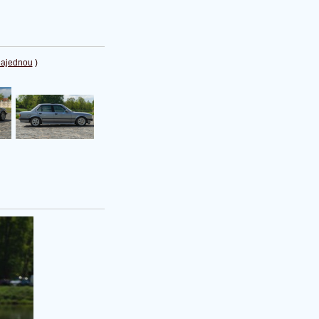
najednou
)