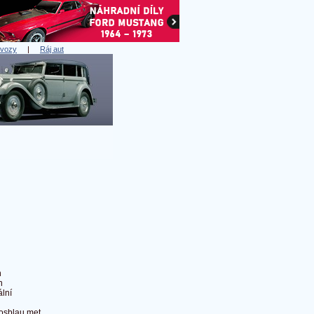
 vozy
|
Ráj aut
n
n
lní
sblau met.