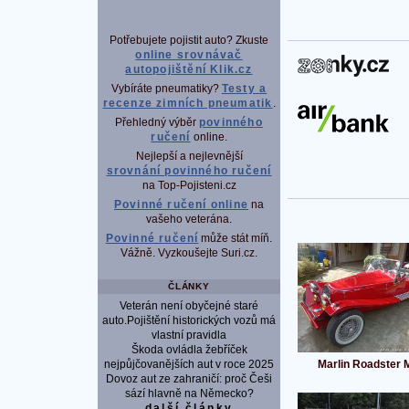
Potřebujete pojistit auto? Zkuste
online srovnávač
P
autopojištění Klik.cz
Vybíráte pneumatiky?
Testy a
recenze zimních pneumatik
.
Přehledný výběr
povinného
ručení
online.
Nejlepší a nejlevnější
srovnání povinného ručení
na Top-Pojisteni.cz
Povinné ručení online
na
vašeho veterána.
Povinné ručení
může stát míň.
Vážně. Vyzkoušejte Suri.cz.
ČLÁNKY
Veterán není obyčejné staré
auto.Pojištění historických vozů má
vlastní pravidla
Škoda ovládla žebříček
nejpůjčovanějších aut v roce 2025
Marlin Roadster M
Dovoz aut ze zahraničí: proč Češi
sází hlavně na Německo?
další články