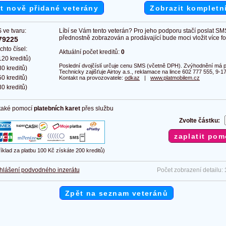
t nově přidané veterány
Zobrazit kompletn
 ve tvaru:
Líbí se Vám tento veterán? Pro jeho podporu stačí poslat SM
přednostně zobrazován a prodávající bude moci vložit více fot
79225
chto čísel:
Aktuální počet kreditů:
0
20 kreditů)
Poslední dvojčíslí určuje cenu SMS (včetně DPH). Zvýhodnění má pl
0 kreditů)
Technicky zajišťuje Airtoy a.s., reklamace na lince 602 777 555, 9-17
0 kreditů)
Kontakt na provozovatele:
odkaz
|
www.platmobilem.cz
0 kreditů)
 také pomocí
platebních karet
přes službu
Zvolte částku:
říklad za platbu 100 Kč získáte 200 kreditů)
hlášení podvodného inzerátu
Počet zobrazení detailu:
Zpět na seznam veteránů