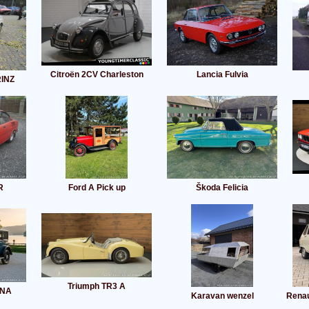
Citroën 2CV Charleston
Lancia Fulvia
RINZ
R
Ford A Pick up
Škoda Felicia
Triumph TR3 A
INA
Karavan wenzel
Renau