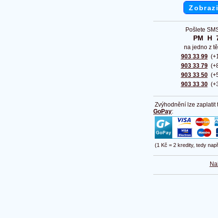
Zobrazi
Pošlete SMS
PM  H  
na jedno z tě
903 33 99
(+1
903 33 79
(+8
903 33 50
(+5
903 33 30
(+3
Zvýhodnění lze zaplatit
GoPay
:
(1 Kč = 2 kredity, tedy nap
Na