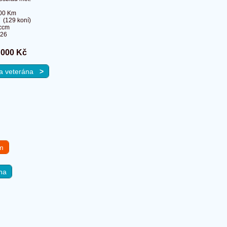
00 Km
 (129 koní)
ccm
026
 000 Kč
 na veterána
>
em
na