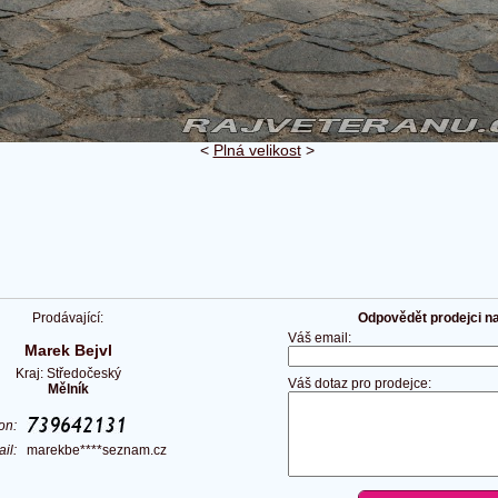
<
Plná velikost
>
Prodávající:
Odpovědět prodejci na 
Váš email:
Marek Bejvl
Kraj: Středočeský
Váš dotaz pro prodejce:
Mělník
fon:
ail:
marekbe****seznam.cz