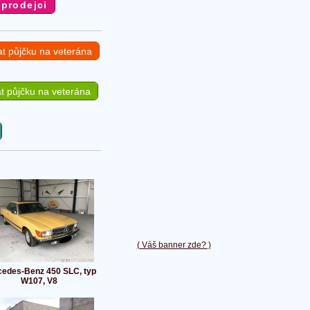
at půjčku na veterána
t půjčku na veterána
( Váš banner zde? )
edes-Benz 450 SLC, typ
W107, V8