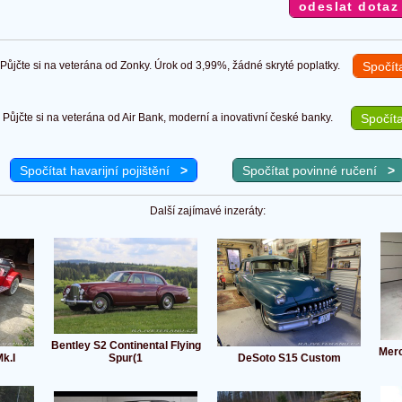
ůjčte si na veterána od Zonky. Úrok od 3,99%, žádné skryté poplatky.
Spočít
Půjčte si na veterána od Air Bank, moderní a inovativní české banky.
Spočíta
Spočítat havarijní pojištění
>
Spočítat povinné ručení
>
Další zajímavé inzeráty:
Bentley S2 Continental Flying
Merc
k.I
Spur(1
DeSoto S15 Custom