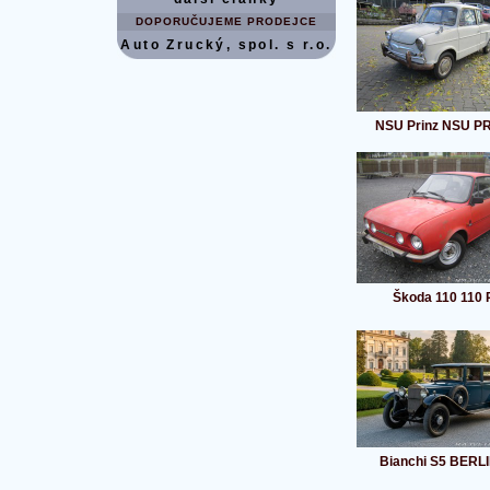
DOPORUČUJEME PRODEJCE
Auto Zrucký, spol. s r.o.
NSU Prinz NSU P
Škoda 110 110 
Bianchi S5 BERL