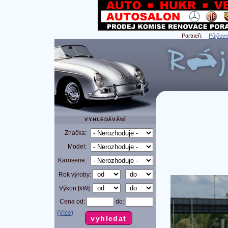
Partneři:
Půjčovn
VYHLEDÁVÁNÍ
Značka:
Model:
Karoserie:
Rok výroby:
Výkon [kW]:
Cena od:
do:
(Více)