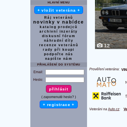
HLAVNÍ MENU
+ vložit veterána +
Ráj veteránů
novinky v nabídce
katalog prodejců
archivní inzeráty
diskusní fórum
náhradní díly
12
recenze veteránů
rady při koupi
podpořte nás
napište nám
PŘIHLÁŠENÍ DO SYSTÉMU
Prověření veterána:
VIN
Email:
Heslo:
Na
S 
( zapomenuté heslo? )
+ registrace +
Veteráni na
Auto.cz
:
Ve