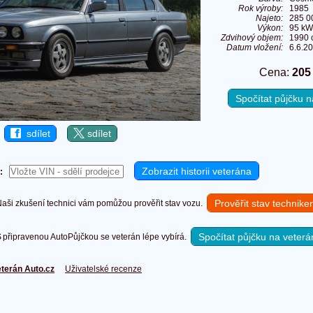
Rok výroby:
1985
Najeto:
285 0
Výkon:
95 kW
Zdvihový objem:
1990 
Datum vložení:
6.6.2
Cena:
205
Spočítat půjčku
sdílet
sdílet
:
Prověřit stav technik
ši zkušení technici vám pomůžou prověřit stav vozu.
Spočítat půjčku na veterá
připravenou AutoPůjčkou se veterán lépe vybírá.
terán Auto.cz
Uživatelské recenze