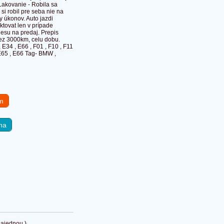
akovanie - Robila sa
si robil pre seba nie na
y úkonov. Auto jazdi
tovat len v prípade
esu na predaj. Prepis
cez 3000km, celu dobu.
E34 , E66 , F01 , F10 , F11
 E65 , E66 Tag- BMW ,
em
na
najednou
)