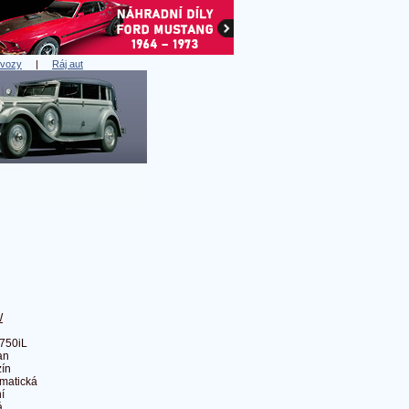
 vozy
|
Ráj aut
W
750iL
an
ín
matická
í
á