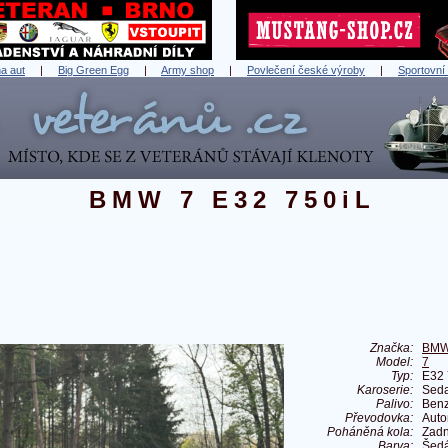
a aut
|
Big Green Egg
|
Army shop
|
Povlečení české výroby
|
Sportovní
BMW 7 E32 750iL
Značka:
BM
Model:
7
Typ:
E32 
Karoserie:
Sed
Palivo:
Benz
Převodovka:
Auto
Poháněná kola:
Zadn
Barva:
Šed