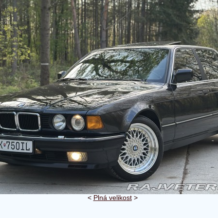
<
Plná velikost
>