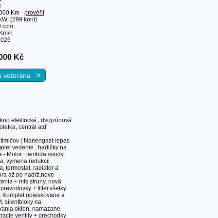
8
000 Km -
prověřit
kW (299 koní)
9 ccm
Km/h
2026
000 Kč
na veterána
>
kno elektrické , dvojzónová
letka, centrál atď
 tlmičov ( Nanengast repas
mplet vedenie , hadičky na
a - Motor : lambda sondy,
ia, vymena redukcii
 termostat, radiator a
ora až po nadrž,nove
ženia + mts struny, nová
prevodovky + filter,všetky
ňa. Komplet opieskovane a
, silentbloky na
vania okien, namazane
racie ventily + prechodky