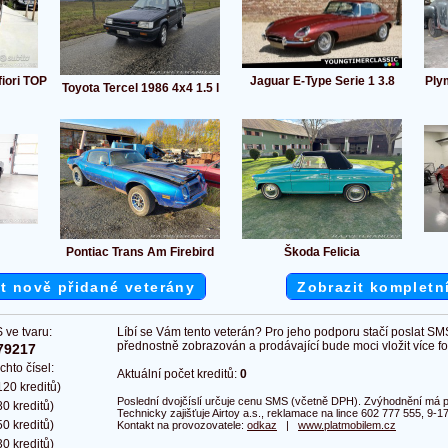
fiori TOP
Jaguar E-Type Serie 1 3.8
Ply
Toyota Tercel 1986 4x4 1.5 l
Pontiac Trans Am Firebird
Škoda Felicia
t nově přidané veterány
Zobrazit kompletn
 ve tvaru:
Líbí se Vám tento veterán? Pro jeho podporu stačí poslat SM
přednostně zobrazován a prodávající bude moci vložit více fot
79217
chto čísel:
Aktuální počet kreditů:
0
20 kreditů)
Poslední dvojčíslí určuje cenu SMS (včetně DPH). Zvýhodnění má pl
0 kreditů)
Technicky zajišťuje Airtoy a.s., reklamace na lince 602 777 555, 9-17
0 kreditů)
Kontakt na provozovatele:
odkaz
|
www.platmobilem.cz
0 kreditů)