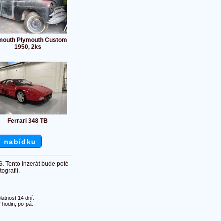
mouth Plymouth Custom
1950, 2ks
Ferrari 348 TB
í nabídku
S. Tento inzerát bude poté
ografií.
atnost 14 dní.
 hodin, po-pá.