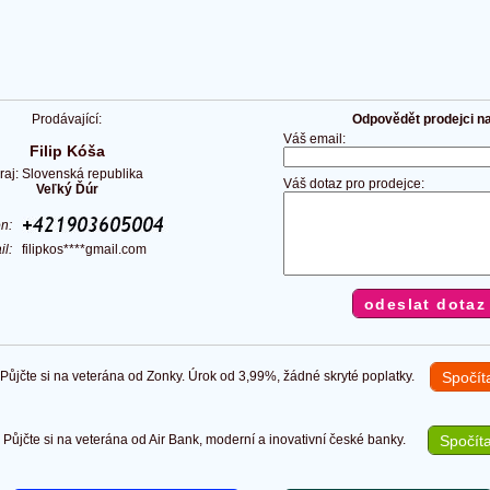
Prodávající:
Odpovědět prodejci na 
Váš email:
Filip Kóša
raj: Slovenská republika
Váš dotaz pro prodejce:
Veľký Ďúr
fon:
il:
filipkos****gmail.com
ůjčte si na veterána od Zonky. Úrok od 3,99%, žádné skryté poplatky.
Spočít
Půjčte si na veterána od Air Bank, moderní a inovativní české banky.
Spočíta