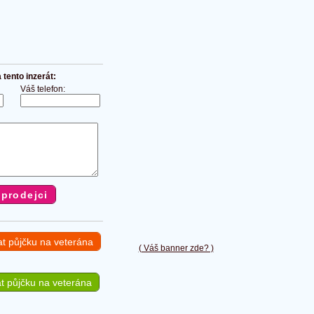
tento inzerát:
Váš telefon:
at půjčku na veterána
( Váš banner zde? )
t půjčku na veterána