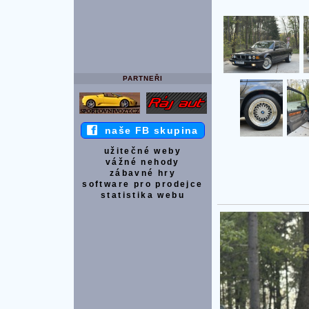
PARTNEŘI
naše FB skupina
užitečné weby
vážné nehody
zábavné hry
software pro prodejce
statistika webu