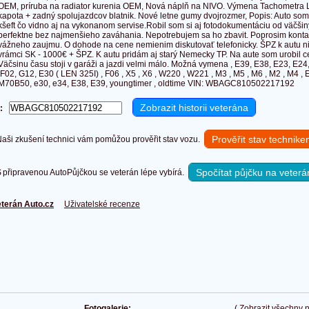
OEM, príruba na radiator kurenia OEM, Nová náplň na NIVO. Výmena Tachometra L
kapota + zadný spolujazdcov blatnik. Nové letne gumy dvojrozmer, Popis: Auto som 
kšeft čo vidno aj na vykonanom servise.Robil som si aj fotodokumentáciu od väčšin
perfektne bez najmenšieho zaváhania. Nepotrebujem sa ho zbavit. Poprosim kontak
vážneho zaujmu. O dohode na cene nemienim diskutovať telefonicky. ŠPZ k autu ni
vrámci SK - 1000€ + ŠPZ. K autu pridám aj starý Nemecky TP. Na aute som urobil 
Väčsinu času stoji v garáži a jazdi velmi málo. Možná vymena , E39, E38, E23, E24, 
,F02, G12, E30 ( LEN 325I) , F06 , X5 , X6 , W220 , W221 , M3 , M5 , M6 , M2 , M4 ,
M70B50, e30, e34, E38, E39, youngtimer , oldtime VIN: WBAGC810502217192
:
Prověřit stav technik
ši zkušení technici vám pomůžou prověřit stav vozu.
Spočítat půjčku na veterá
připravenou AutoPůjčkou se veterán lépe vybírá.
terán Auto.cz
Uživatelské recenze
Fotogalerie:
(
Zobrazit všechny 