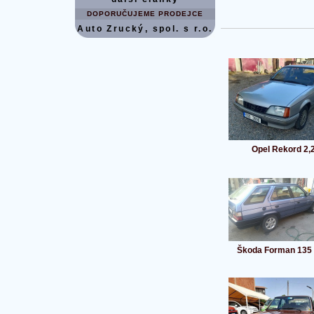
DOPORUČUJEME PRODEJCE
Auto Zrucký, spol. s r.o.
Opel Rekord 2,2
Škoda Forman 135