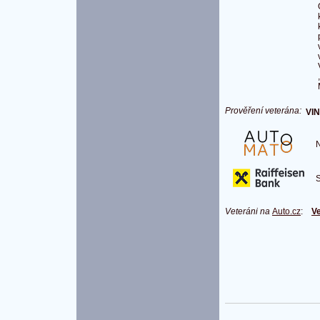
Prověření veterána:
VIN
Na
S 
Veteráni na
Auto.cz
:
Ve