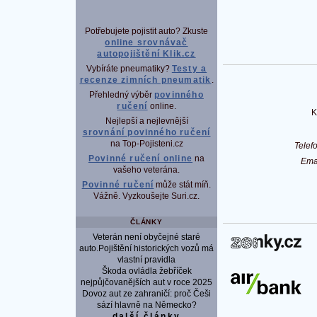
Potřebujete pojistit auto? Zkuste
online srovnávač
autopojištění Klik.cz
Vybíráte pneumatiky?
Testy a
recenze zimních pneumatik
.
Přehledný výběr
povinného
ručení
online.
K
Nejlepší a nejlevnější
srovnání povinného ručení
na Top-Pojisteni.cz
Tele
Povinné ručení online
na
Ema
vašeho veterána.
Povinné ručení
může stát míň.
Vážně. Vyzkoušejte Suri.cz.
ČLÁNKY
Veterán není obyčejné staré
P
auto.Pojištění historických vozů má
vlastní pravidla
Škoda ovládla žebříček
nejpůjčovanějších aut v roce 2025
Dovoz aut ze zahraničí: proč Češi
sází hlavně na Německo?
další články