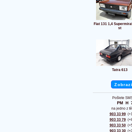
Fiat 131 1,4 Supermira
st
Tatra 613
Zobrazi
Pošlete SMS
PM  H  
na jedno z tě
903 33 99
(+1
903 33 79
(+8
903 33 50
(+5
903 33 30
(+3