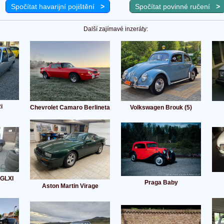
Spočítat havarijní pojištění
>
Spočítat povinné ručení
>
Další zajímavé inzeráty:
i
Chevrolet Camaro Berlineta
Volkswagen Brouk (5)
 GLXI
Praga Baby
Aston Martin Virage