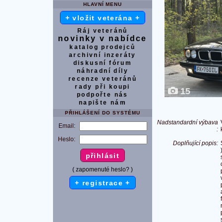
HLAVNÍ MENU
+ vložit veterána +
Ráj veteránů
novinky v nabídce
katalog prodejců
archivní inzeráty
diskusní fórum
náhradní díly
recenze veteránů
rady při koupi
15
podpořte nás
napište nám
PŘIHLÁŠENÍ DO SYSTÉMU
Nadstandardní výbava
Email:
:
Heslo:
Doplňující popis:
( zapomenuté heslo? )
+ registrace +