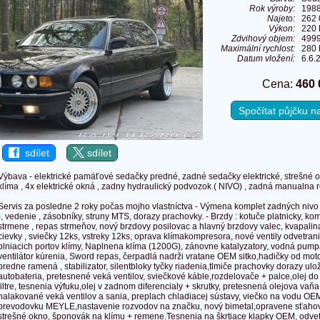
Rok výroby:
198
Najeto:
262 
Výkon:
220 
Zdvihový objem:
499
Maximální rychlost:
280 
Datum vložení:
6.6.
Cena:
460 
Spočítat půjčku 
sdílet
sdílet
Výbava - elektrické pamäťové sedačky predné, zadné sedačky elektrické, strešné o
klíma , 4x elektrické okná , zadny hydraulický podvozok ( NIVO) , zadná manualna ro
Servis za posledne 2 roky počas mojho vlastníctva - Výmena komplet zadných nivo
), vedenie , zásobníky, struny MTS, dorazy prachovky. - Brzdy : kotuče platnicky, ko
strmene , repas strmeňov, nový brzdovy posilovac a hlavný brzdovy valec, kvapalin
cievky , sviečky 12ks, vstreky 12ks, oprava klímakompresora, nové ventily odvetran
plniacich portov klímy, Naplnena klíma (1200G), zánovne katalyzatory, vodná pumpa,
ventilátor kúrenia, Sword repas, čerpadlá nadrži vratane OEM sitko,hadičky od mot
predne ramená , stabilizator, silentbloky tyčky riadenia,tlmiče prachovky dorazy ulo
autobateria, pretesnené veká ventilov, sviečkové káble,rozdelovače + palce,olej do 
filtre, tesnenia výfuku,olej v zadnom diferencialy + skrutky, pretesnená olejova va
nalakované veká ventilov a sania, preplach chladiacej sústavy, viečko na vodu OEM
prevodovku MEYLE,nastavenie rozvodov na značku, nový bimetal,opravene sťaho
strešné okno, šponovák na klímu + remene.Tesnenia na škrtiace klapky OEM, odvet