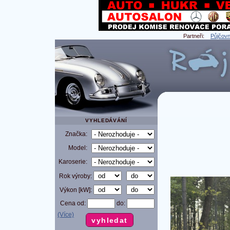
Partneři:
Půjčovn
VYHLEDÁVÁNÍ
Značka:
Model:
Karoserie:
Rok výroby:
Výkon [kW]:
Cena od:
do:
(Více)