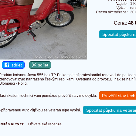
Najeto:
1 
Výkon:
na 
Datum aktualizace:
30.
Cena:
48 
Spočítat půjčku
sdílet
sdílet
Prodám krásnou Jawu 555 bez TP. Po kompletní profesionální renovaci do posledn
zrenovovat bylo nahrazeno českými replikami. Uvedena do provozu, jinak se na ní n
Olomouci - Holici.
Prověřit stav tec
ši zkušení technici vám pomůžou prověřit stav motocyklu.
Spočítat půjčku na veterá
připravenou AutoPůjčkou se veterán lépe vybírá.
terán Auto.cz
Uživatelské recenze