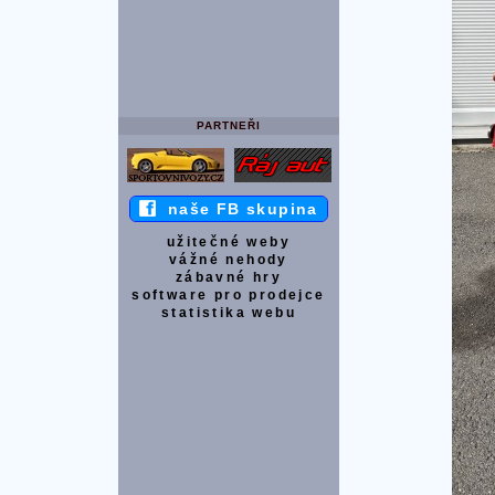
PARTNEŘI
naše FB skupina
užitečné weby
vážné nehody
zábavné hry
software pro prodejce
statistika webu