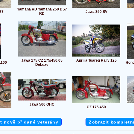
Yamaha RD Yamaha 250 DS7
27
Jawa 350 SV
RD
Jawa 175 CZ 175/450.05
Aprilia Tuareg Rally 125
1100
Hond
DeLuxe
Jawa 500 OHC
ČZ 175 450
t nově přidané veterány
Zobrazit kompletn