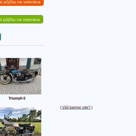
at půjčku na veterána
t půjčku na veterána
Triumph 0
( Váš banner zde? )