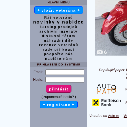
HLAVNÍ MENU
+ vložit veterána +
Ráj veteránů
novinky v nabídce
katalog prodejců
archivní inzeráty
diskusní fórum
náhradní díly
recenze veteránů
rady při koupi
6
podpořte nás
napište nám
PŘIHLÁŠENÍ DO SYSTÉMU
Doplňující popis:
Email:
Heslo:
Na
( zapomenuté heslo? )
S 
+ registrace +
Veteráni na
Auto.cz
:
Ve