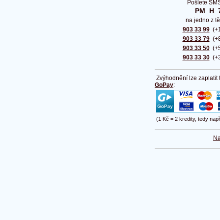
Pošlete SMS
PM  H  
na jedno z tě
903 33 99
(+1
903 33 79
(+8
903 33 50
(+5
903 33 30
(+3
Zvýhodnění lze zaplatit
GoPay
:
(1 Kč = 2 kredity, tedy nap
Na