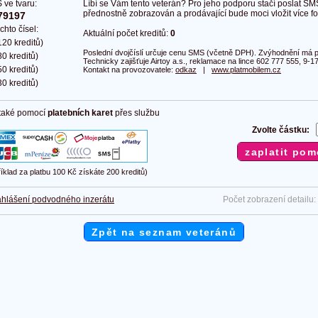
 ve tvaru:
Líbí se Vám tento veterán? Pro jeho podporu stačí poslat SM
přednostně zobrazován a prodávající bude moci vložit více fot
79197
chto čísel:
Aktuální počet kreditů:
0
20 kreditů)
Poslední dvojčíslí určuje cenu SMS (včetně DPH). Zvýhodnění má pl
0 kreditů)
Technicky zajišťuje Airtoy a.s., reklamace na lince 602 777 555, 9-17
0 kreditů)
Kontakt na provozovatele:
odkaz
|
www.platmobilem.cz
0 kreditů)
 také pomocí
platebních karet
přes službu
Zvolte částku:
říklad za platbu 100 Kč získáte 200 kreditů)
hlášení podvodného inzerátu
Počet zobrazení detailu:
Zpět na seznam veteránů