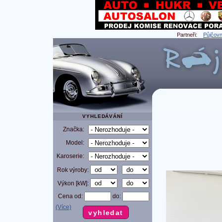
Partneři:
Půjčovn
VYHLEDÁVÁNÍ
Značka:
Model:
Karoserie:
Rok výroby:
Výkon [kW]:
Cena od:
do:
(Více)