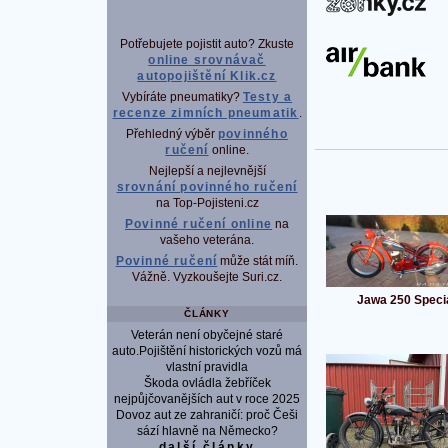
P
Potřebujete pojistit auto? Zkuste
online srovnávač
autopojištění Klik.cz
Vybíráte pneumatiky?
Testy a
recenze zimních pneumatik
.
Přehledný výběr
povinného
ručení
online.
Nejlepší a nejlevnější
srovnání povinného ručení
na Top-Pojisteni.cz
Povinné ručení online
na
vašeho veterána.
Povinné ručení
může stát míň.
Vážně. Vyzkoušejte Suri.cz.
Jawa 250 Speci
ČLÁNKY
Veterán není obyčejné staré
auto.Pojištění historických vozů má
vlastní pravidla
Škoda ovládla žebříček
nejpůjčovanějších aut v roce 2025
Dovoz aut ze zahraničí: proč Češi
sází hlavně na Německo?
další články