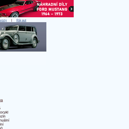
 vozy
|
Ráj aut
wa
5
ocykl
zín
nuální
ní
60