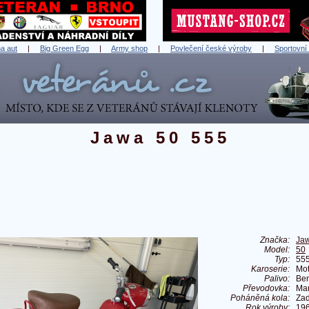
a aut
|
Big Green Egg
|
Army shop
|
Povlečení české výroby
|
Sportovní
Jawa 50 555
Značka:
Ja
Model:
50
Typ:
55
Karoserie:
Mot
Palivo:
Ben
Převodovka:
Ma
Poháněná kola:
Zad
Rok výroby:
19