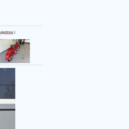
najednou
)