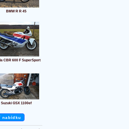
BMW R R 45
a CBR 600 F SuperSport
Suzuki GSX 1100ef
í nabídku