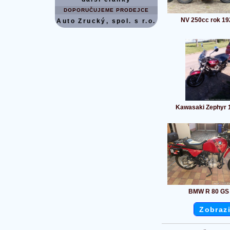
DOPORUČUJEME PRODEJCE
NV 250cc rok 19
Auto Zrucký, spol. s r.o.
Kawasaki Zephyr 
BMW R 80 GS
Zobrazi