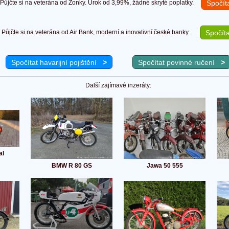
ůjčte si na veterána od Zonky. Úrok od 3,99%, žádné skryté poplatky.
Spočít
Půjčte si na veterána od Air Bank, moderní a inovativní české banky.
Spočíta
Spočítat havarijní pojištění
>
Spočítat povinné ručení
>
Další zajímavé inzeráty:
al
BMW R 80 GS
Jawa 50 555