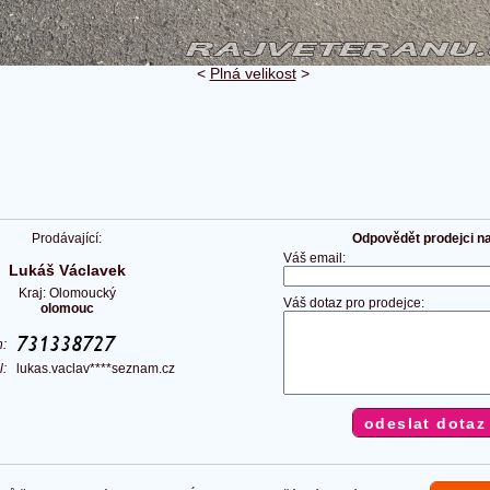
<
Plná velikost
>
Prodávající:
Odpovědět prodejci na 
Váš email:
Lukáš Václavek
Kraj: Olomoucký
Váš dotaz pro prodejce:
olomouc
on:
il:
lukas.vaclav****seznam.cz