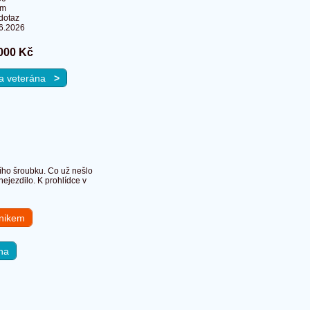
Km
dotaz
6.2026
000 Kč
 na veterána
>
ího šroubku. Co už nešlo
ejezdilo. K prohlídce v
hnikem
na