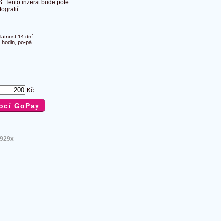
S. Tento inzerát bude poté
ografií.
atnost 14 dní.
 hodin, po-pá.
Kč
929x