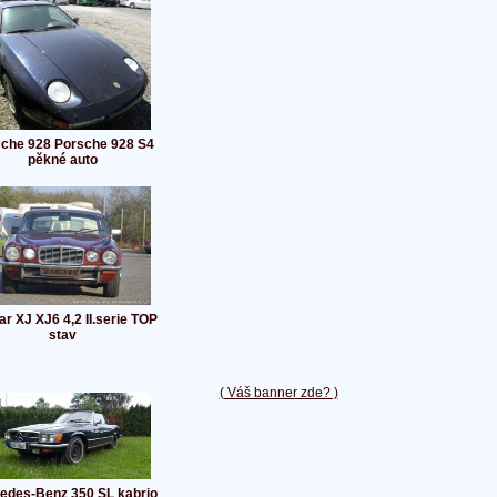
che 928 Porsche 928 S4
pěkné auto
r XJ XJ6 4,2 II.serie TOP
stav
( Váš banner zde? )
edes-Benz 350 SL kabrio