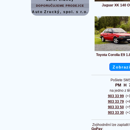
Jaguar XK 140 
DOPORUČUJEME PRODEJCE
Auto Zrucký, spol. s r.o.
Toyota Corolla E9 1.
Zobrazi
Pošlete SMS
PM  H  
na jedno z tě
903 33 99
(+1
903 33 79
(+8
903 33 50
(+5
903 33 30
(+3
Zvýhodnění lze zaplatit
GoPay
: