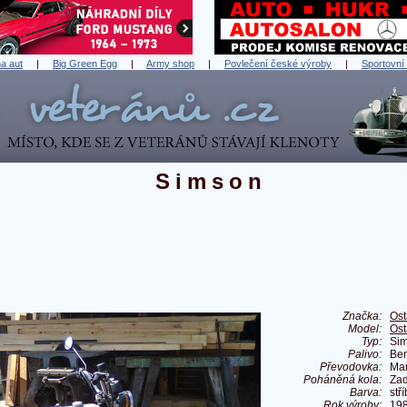
a aut
|
Big Green Egg
|
Army shop
|
Povlečení české výroby
|
Sportovní
Simson
Značka:
Ost
Model:
Ost
Typ:
Si
Palivo:
Ben
Převodovka:
Ma
Poháněná kola:
Zad
Barva:
stř
Rok výroby:
19