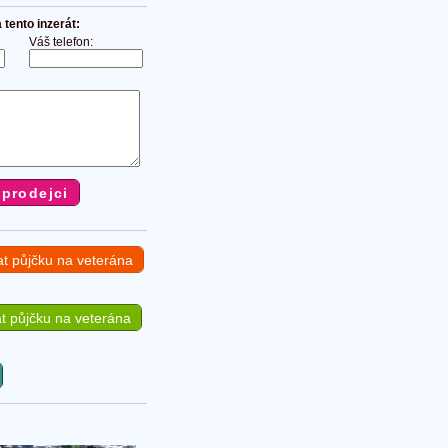
tento inzerát:
Váš telefon:
at půjčku na veterána
t půjčku na veterána