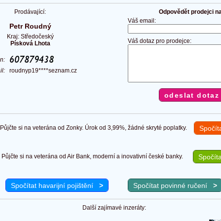
Prodávající:
Odpovědět prodejci na 
Váš email:
Petr Roudný
Kraj: Středočeský
Váš dotaz pro prodejce:
Písková Lhota
on:
il:
roudnyp19****seznam.cz
ůjčte si na veterána od Zonky. Úrok od 3,99%, žádné skryté poplatky.
Spočít
Půjčte si na veterána od Air Bank, moderní a inovativní české banky.
Spočíta
Spočítat havarijní pojištění
>
Spočítat povinné ručení
>
Další zajímavé inzeráty: