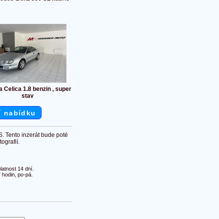
a Celica 1.8 benzin , super
stav
í nabídku
S. Tento inzerát bude poté
ografií.
atnost 14 dní.
 hodin, po-pá.