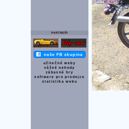
PARTNEŘI
naše FB skupina
užitečné weby
vážné nehody
zábavné hry
software pro prodejce
statistika webu