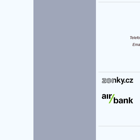
Telef
Ema
P