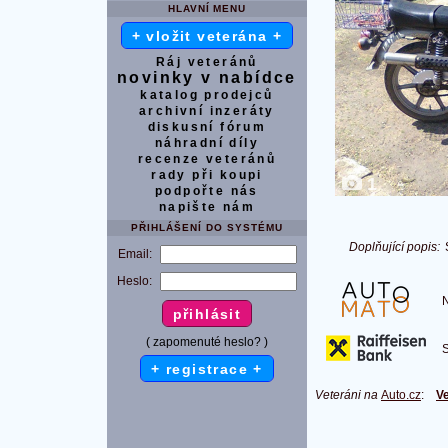
HLAVNÍ MENU
+ vložit veterána +
Ráj veteránů
novinky v nabídce
katalog prodejců
archivní inzeráty
diskusní fórum
náhradní díly
recenze veteránů
rady při koupi
1
podpořte nás
napište nám
PŘIHLÁŠENÍ DO SYSTÉMU
Doplňující popis:
Email:
Heslo:
Na
( zapomenuté heslo? )
S 
+ registrace +
Veteráni na
Auto.cz
:
Ve