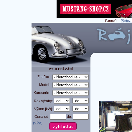
Partneři:
Půjčovn
VYHLEDÁVÁNÍ
Značka:
Model:
Karoserie:
Rok výroby:
Výkon [kW]:
Cena od:
do:
(Více)