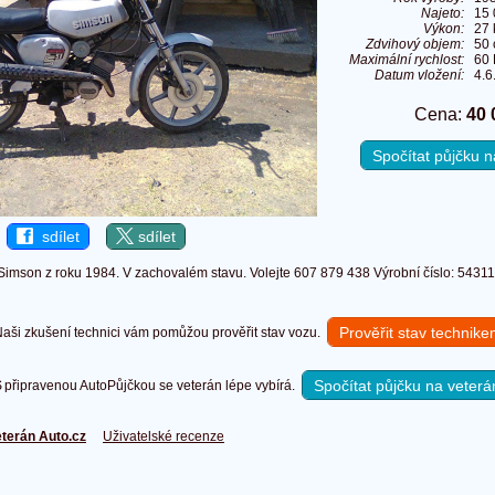
Najeto:
15
Výkon:
27 
Zdvihový objem:
50
Maximální rychlost:
60
Datum vložení:
4.6
Cena:
40 
Spočítat půjčku
sdílet
sdílet
Simson z roku 1984. V zachovalém stavu. Volejte 607 879 438 Výrobní číslo: 5431
Prověřit stav technik
ši zkušení technici vám pomůžou prověřit stav vozu.
Spočítat půjčku na veterá
připravenou AutoPůjčkou se veterán lépe vybírá.
terán Auto.cz
Uživatelské recenze