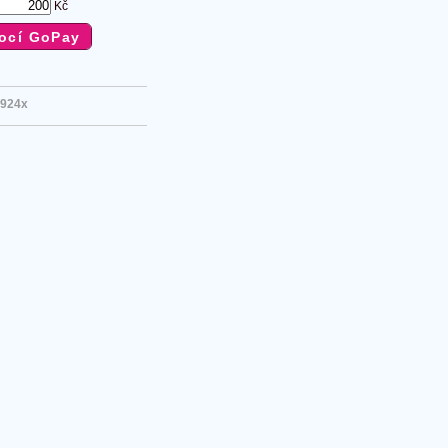
Kč
924x