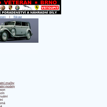
 vozy
|
Ráj aut
atní značky
atní modely
mson
zín
nuální
ní
íbrná
84