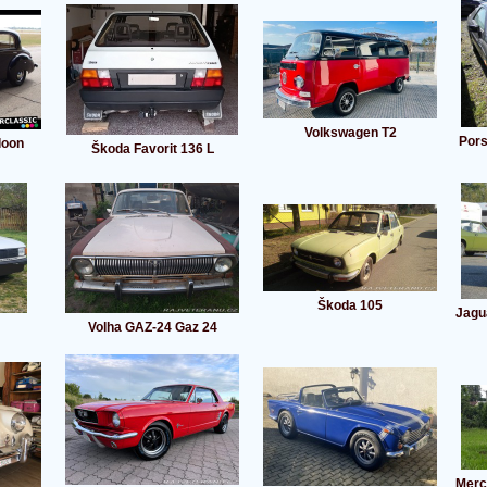
Volkswagen T2
Pors
loon
Škoda Favorit 136 L
Škoda 105
Jagua
Volha GAZ-24 Gaz 24
Merc