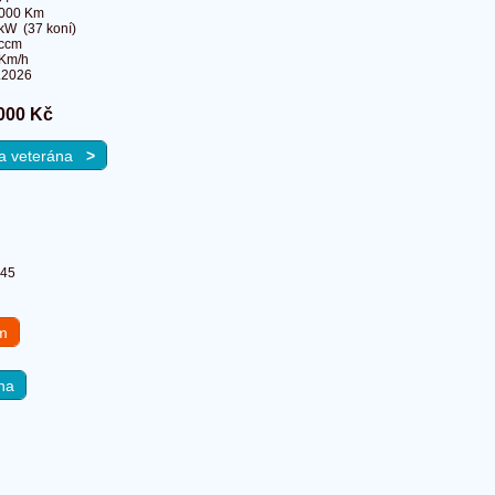
 000 Km
kW (37 koní)
 ccm
 Km/h
.2026
000 Kč
 na veterána
>
145
em
na