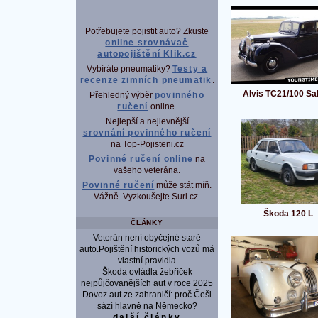
Potřebujete pojistit auto? Zkuste
online srovnávač
autopojištění Klik.cz
Vybíráte pneumatiky?
Testy a
recenze zimních pneumatik
.
Alvis TC21/100 Sa
Přehledný výběr
povinného
ručení
online.
Nejlepší a nejlevnější
srovnání povinného ručení
na Top-Pojisteni.cz
Povinné ručení online
na
vašeho veterána.
Povinné ručení
může stát míň.
Vážně. Vyzkoušejte Suri.cz.
Škoda 120 L
ČLÁNKY
Veterán není obyčejné staré
auto.Pojištění historických vozů má
vlastní pravidla
Škoda ovládla žebříček
nejpůjčovanějších aut v roce 2025
Dovoz aut ze zahraničí: proč Češi
sází hlavně na Německo?
další články