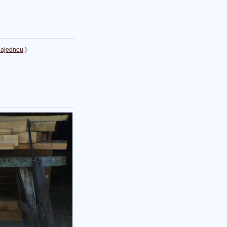
najednou
)