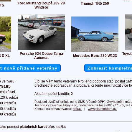
Ford Mustang Coupé 289 V8
Triumph TR5 250
OTS
Windsor
Porsche 924 Coupe Targa
Toyot
8 D XL
Mercedes-Benz 230 W123
Automat
t nově přidané veterány
Zobrazit kompletn
 ve tvaru:
Líbí se Vám tento veterán? Pro jeho podporu stačí poslat SM
přednostně zobrazován a prodávající bude moci vložit více fot
79185
chto čísel:
Aktuální počet kreditů:
0
20 kreditů)
Poslední dvojčíslí určuje cenu SMS (včetně DPH). Zvýhodnění má pl
0 kreditů)
Technicky zajišťuje Airtoy a.s., reklamace na lince 602 777 555, 9-17
0 kreditů)
Kontakt na provozovatele:
odkaz
|
www.platmobilem.cz
0 kreditů)
 také pomocí
platebních karet
přes službu