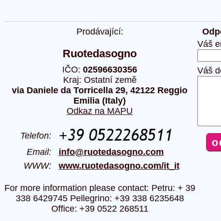
Prodávající:
Odpo
Váš e
Ruotedasogno
IČO:
02596630356
Váš d
Kraj: Ostatní země
via Daniele da Torricella 29, 42122 Reggio
Emilia (Italy)
Odkaz na MAPU
Telefon:
Email:
info@ruotedasogno.com
WWW:
www.ruotedasogno.com/it_it
For more information please contact: Petru: + 39
338 6429745 Pellegrino: +39 338 6235648
Office: +39 0522 268511