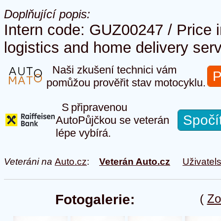
Doplňující popis:
Intern code: GUZ00247 / Price 
logistics and home delivery serv
Naši zkušení technici vám
P
pomůžou prověřit stav motocyklu.
S připravenou
Spočí
AutoPůjčkou se veterán
lépe vybírá.
Veteráni na
Auto.cz
:
Veterán Auto.cz
Uživatel
Fotogalerie:
(
Zo