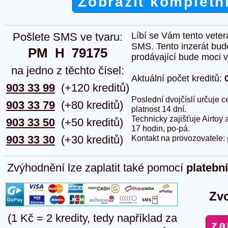
Zobrazit kompletn
Pošlete SMS ve tvaru:
Líbí se Vám tento veter
SMS. Tento inzerát bud
PM  H  79175
prodávající bude moci vlo
na jedno z těchto čísel:
Aktuální počet kreditů:
903 33 99
(+120 kreditů)
Poslední dvojčíslí určuje
903 33 79
(+80 kreditů)
platnost 14 dní.
Technicky zajišťuje Airtoy 
903 33 50
(+50 kreditů)
17 hodin, po-pá.
903 33 30
(+30 kreditů)
Kontakt na provozovatele:
Zvýhodnění lze zaplatit také pomocí
platebn
Zvo
(1 Kč = 2 kredity, tedy například za