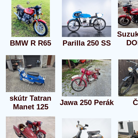
Suzuk
DO
BMW R R65
Parilla 250 SS
skútr Tatran
Jawa 250 Perák
Č
Manet 125