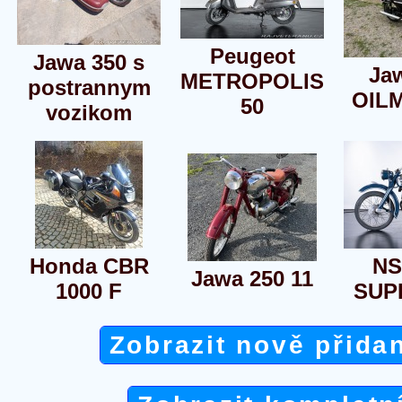
Peugeot
Jawa 350 s
Ja
METROPOLIS
postrannym
OIL
50
vozikom
Honda CBR
NS
Jawa 250 11
1000 F
SUP
Zobrazit nově přida