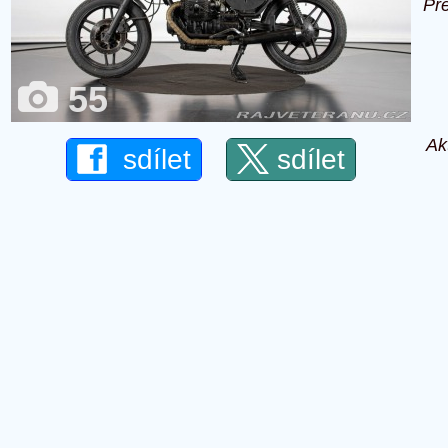
Př
55
Ak
sdílet
sdílet