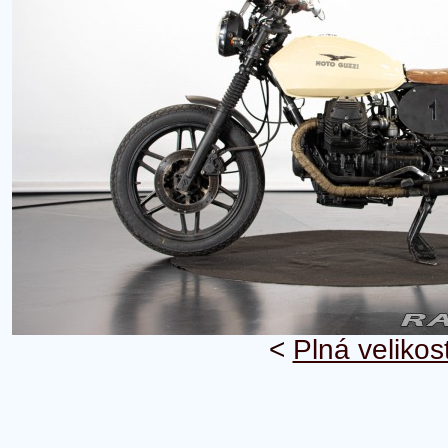
<
Plná velikos