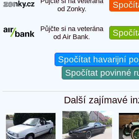
Půjčte si na veterána
Spočít
od Zonky.
Půjčte si na veterána
Spočít
od Air Bank.
Spočítat havarijní po
Spočítat povinné 
Další zajímavé in