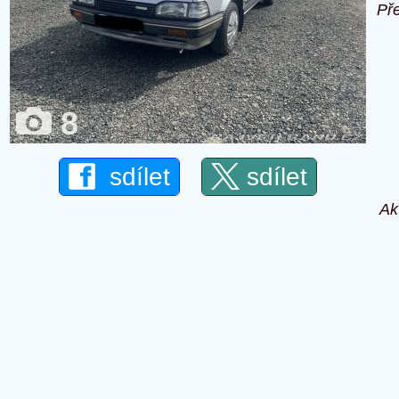
Př
8
sdílet
sdílet
Ak