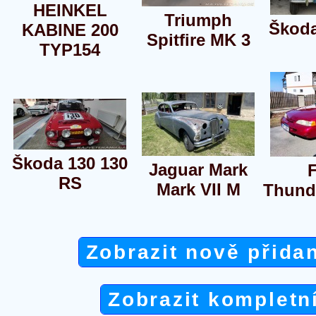
HEINKEL
Triumph
Škoda
KABINE 200
Spitfire MK 3
TYP154
Škoda 130 130
Jaguar Mark
RS
Mark VII M
Thund
Zobrazit nově přida
Zobrazit kompletn