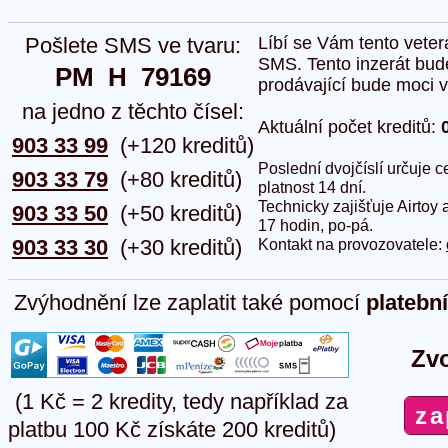
Pošlete SMS ve tvaru:
Líbí se Vám tento veter
SMS. Tento inzerát bud
PM  H  79169
prodávající bude moci vlo
na jedno z těchto čísel:
Aktuální počet kreditů:
903 33 99
(+120 kreditů)
Poslední dvojčíslí určuje
903 33 79
(+80 kreditů)
platnost 14 dní.
Technicky zajišťuje Airtoy 
903 33 50
(+50 kreditů)
17 hodin, po-pá.
903 33 30
(+30 kreditů)
Kontakt na provozovatele:
Zvýhodnění lze zaplatit také pomocí
platebn
Zvo
(1 Kč = 2 kredity, tedy například za
platbu 100 Kč získáte 200 kreditů)