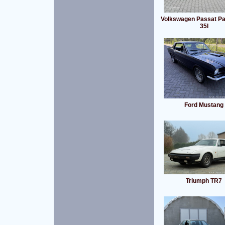
Volkswagen Passat Pa
35I
Ford Mustang
Triumph TR7