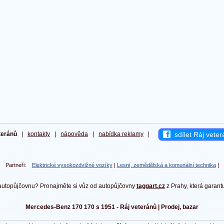
sdílet Ráj veter
teránů
|
kontakty
|
nápověda
|
nabídka reklamy
|
Partneři:
Elektrické vysokozdvižné vozíky
|
Lesní, zemědělská a komunální technika
|
autopůjčovnu? Pronajměte si vůz od autopůjčovny
taggart.cz
z Prahy, která garant
Mercedes-Benz 170 170 s 1951 - Ráj veteránů | Prodej, bazar