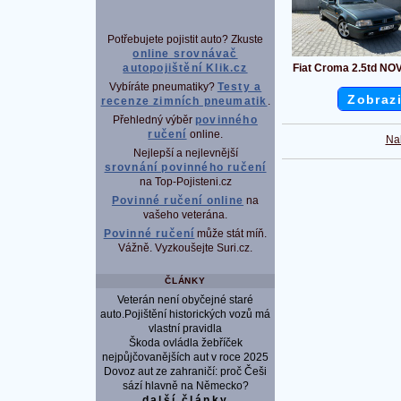
Potřebujete pojistit auto? Zkuste
online srovnávač
Fiat Croma 2.5td NO
autopojištění Klik.cz
Vybíráte pneumatiky?
Testy a
Zobrazi
recenze zimních pneumatik
.
Přehledný výběr
povinného
ručení
online.
Na
Nejlepší a nejlevnější
srovnání povinného ručení
na Top-Pojisteni.cz
Povinné ručení online
na
vašeho veterána.
Povinné ručení
může stát míň.
Vážně. Vyzkoušejte Suri.cz.
ČLÁNKY
Veterán není obyčejné staré
auto.Pojištění historických vozů má
vlastní pravidla
Škoda ovládla žebříček
nejpůjčovanějších aut v roce 2025
Dovoz aut ze zahraničí: proč Češi
sází hlavně na Německo?
další články