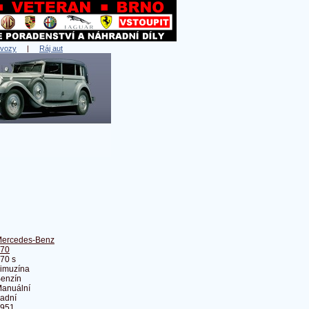
 vozy
|
Ráj aut
ercedes-Benz
70
70 s
imuzína
enzín
anuální
adní
951