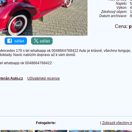
Najeto:
5
Výkon:
4
Zdvihový objem:
1
Datum archivace:
8
Cena:
p
sdílet
sdílet
Mercedes 170 s tel whatsapp ok 0048664768422 Auto je krásné, všechno funguje, 
doklady. Navíc nabízím dopravu až k vám domů.
tel whatsapp ok 0048664768422
terán Auto.cz
Uživatelské recenze
Fotogalerie:
(
Zobrazit všechny 