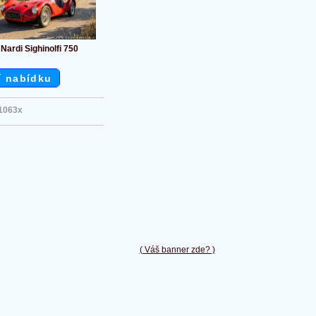
Nardi Sighinolfi 750
í nabídku
1063x
( Váš banner zde? )