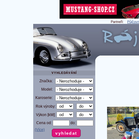
Partneři:
Půjčovn
VYHLEDÁVÁNÍ
Značka:
Model:
Karoserie:
Rok výroby:
Výkon [kW]:
Cena od:
do:
(Více)