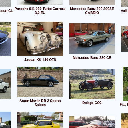
Porsche 911 930 Turbo Carrera
Mercedes-Benz 300 300SE
ssat CL
Volk
3,0 EU
CABRIO
Mercedes-Benz 230 CE
Jaguar XK 140 OTS
Aston Martin DB 2 Sports
Delage CO2
Fiat 
Saloon