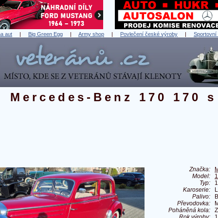
a aut
|
Big Green Egg
|
Army shop
|
Povlečení české výroby
|
Sportovní
Mercedes-Benz 170 170 s
Značka:
M
Model:
1
Typ:
1
Karoserie:
L
Palivo:
B
Převodovka:
M
Poháněná kola:
Z
Rok výroby:
1