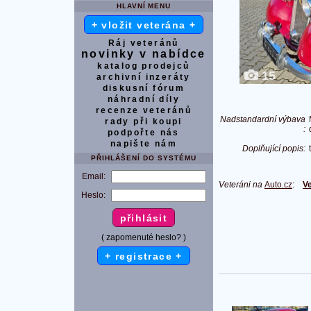
HLAVNÍ MENU
+ vložit veterána +
Ráj veteránů
novinky v nabídce
katalog prodejců
15
archivní inzeráty
diskusní fórum
náhradní díly
recenze veteránů
Nadstandardní výbava
rady při koupi
:
podpořte nás
napište nám
Doplňující popis:
PŘIHLÁŠENÍ DO SYSTÉMU
Email:
Veteráni na
Auto.cz
:
Ve
Heslo:
( zapomenuté heslo? )
+ registrace +