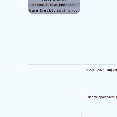
DOPORUČUJEME PRODEJCE
Auto Zrucký, spol. s r.o.
© 2011-2026
Ráj ve
Hledáte spolehlivou 