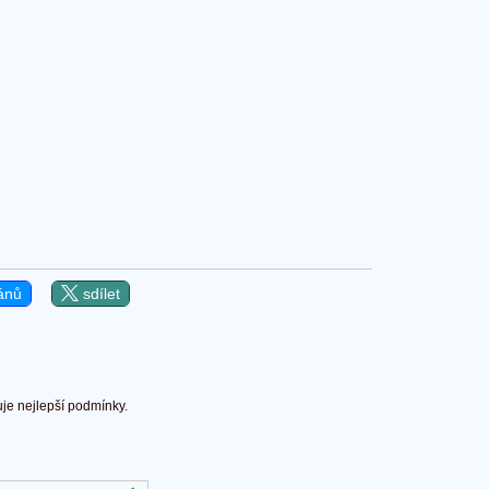
ánů
sdílet
uje nejlepší podmínky.