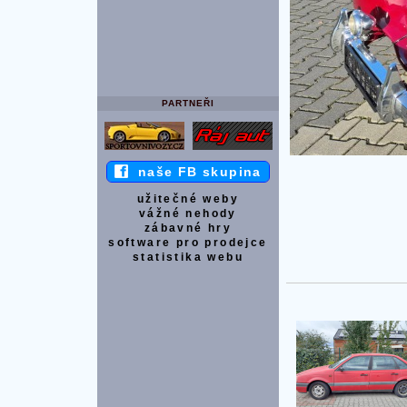
PARTNEŘI
naše FB skupina
užitečné weby
vážné nehody
zábavné hry
software pro prodejce
statistika webu