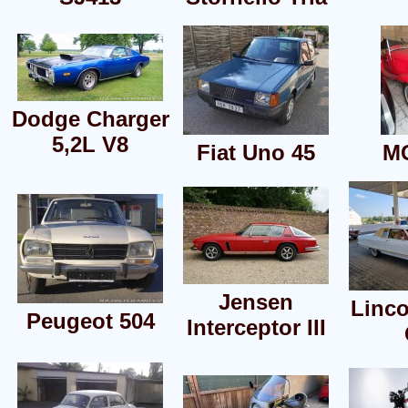
Dodge Charger
5,2L V8
Fiat Uno 45
MG
Jensen
Linc
Peugeot 504
Interceptor III