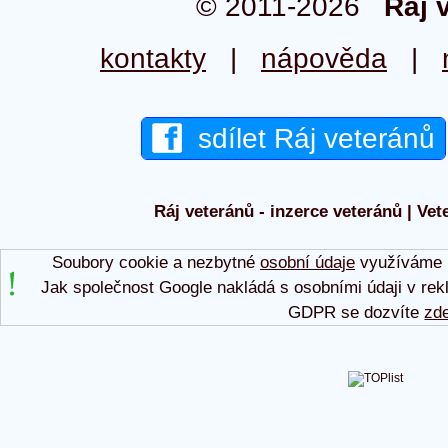
© 2011-2026
Ráj 
kontakty
|
nápověda
|
sdílet Ráj veteránů
Ráj veteránů - inzerce veteránů | Vet
Soubory cookie a nezbytné
osobní údaje
využíváme p
Jak společnost Google nakládá s osobními údaji v rek
GDPR se dozvíte
zd