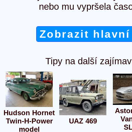
nebo mu vypršela časo
Zobrazit hlavní
Tipy na další zajímav
Asto
Hudson Hornet
Va
Twin-H-Power
UAZ 469
S
model