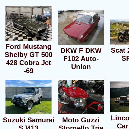
Ford Mustang
Scat 
DKW F DKW
Shelby GT 500
S
F102 Auto-
428 Cobra Jet
Union
-69
Linc
Suzuki Samurai
Moto Guzzi
Car
SJ413
Stornello Tria