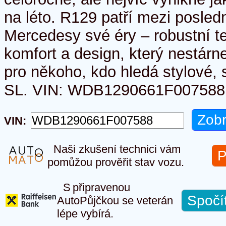
na léto. R129 patří mezi posled
Mercedesy své éry – robustní t
komfort a design, který nestárn
pro někoho, kdo hledá stylové, s
SL. VIN: WDB1290661F007588
VIN:
Naši zkušení technici vám
P
pomůžou prověřit stav vozu.
S připravenou
Spočí
AutoPůjčkou se veterán
lépe vybírá.