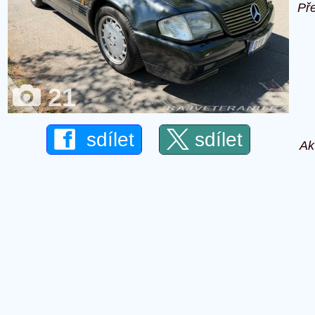
Př
21
sdílet
sdílet
Ak