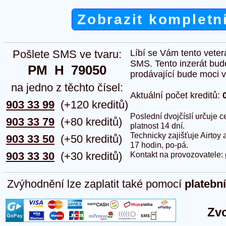
Zobrazit kompletn
Pošlete SMS ve tvaru:
Líbí se Vám tento veter
SMS. Tento inzerát bud
PM  H  79050
prodávající bude moci vlo
na jedno z těchto čísel:
Aktuální počet kreditů:
903 33 99
(+120 kreditů)
Poslední dvojčíslí určuje
903 33 79
(+80 kreditů)
platnost 14 dní.
Technicky zajišťuje Airtoy 
903 33 50
(+50 kreditů)
17 hodin, po-pá.
903 33 30
(+30 kreditů)
Kontakt na provozovatele:
Zvýhodnění lze zaplatit také pomocí
platebn
Zvo