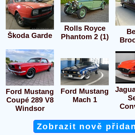
Rolls Royce
Be
Škoda Garde
Phantom 2 (1)
Bro
Jagua
Ford Mustang
Ford Mustang
Se
Mach 1
Coupé 289 V8
Conv
Windsor
Zobrazit nově přida