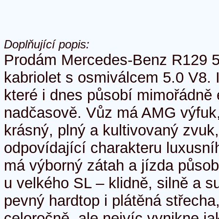
Doplňující popis:
Prodám Mercedes-Benz R129 50
kabriolet s osmiválcem 5.0 V8. I
které i dnes působí mimořádně 
nadčasově. Vůz má AMG výfuk,
krásný, plný a kultivovaný zvuk,
odpovídající charakteru luxusn
má výborný zátah a jízda působ
u velkého SL – klidně, silně a s
pevný hardtop i plátěná střecha,
celoročně, ale nejvíc vynikne ja