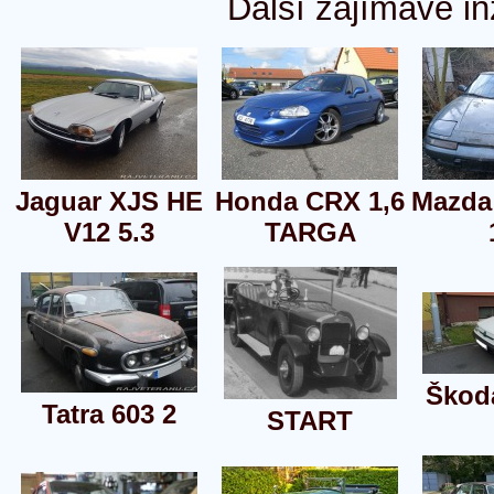
Další zajímavé in
Jaguar XJS HE
Honda CRX 1,6
Mazda
V12 5.3
TARGA
Škoda
Tatra 603 2
START