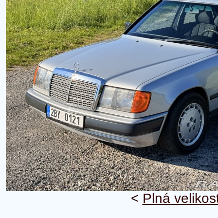
<
Plná velikos