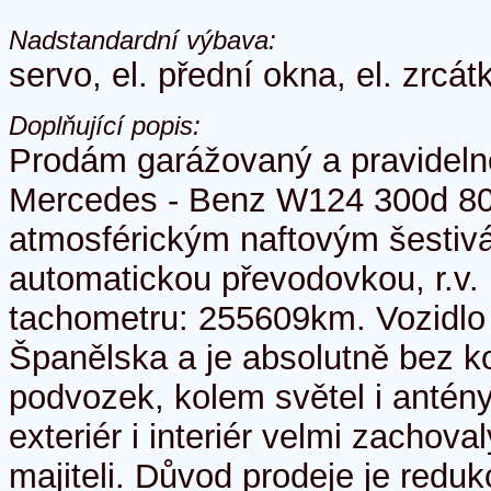
Nadstandardní výbava:
servo, el. přední okna, el. zrcátk
Doplňující popis:
Prodám garážovaný a pravideln
Mercedes - Benz W124 300d 80k
atmosférickým naftovým šestiv
automatickou převodovkou, r.v.
tachometru: 255609km. Vozidlo
Španělska a je absolutně bez ko
podvozek, kolem světel i antén
exteriér i interiér velmi zachova
majiteli. Důvod prodeje je reduk