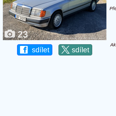
Př
23
Ak
sdílet
sdílet