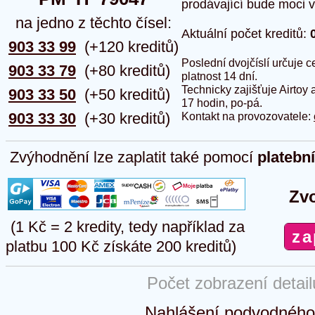
prodávající bude moci vlo
na jedno z těchto čísel:
Aktuální počet kreditů:
903 33 99
(+120 kreditů)
Poslední dvojčíslí určuje
903 33 79
(+80 kreditů)
platnost 14 dní.
Technicky zajišťuje Airtoy 
903 33 50
(+50 kreditů)
17 hodin, po-pá.
903 33 30
(+30 kreditů)
Kontakt na provozovatele:
Zvýhodnění lze zaplatit také pomocí
platebn
Zvo
(1 Kč = 2 kredity, tedy například za
platbu 100 Kč získáte 200 kreditů)
Počet zobrazení detai
Nahlášení podvodného 