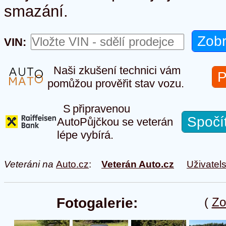
smazání.
VIN:
Naši zkušení technici vám
P
pomůžou prověřit stav vozu.
S připravenou
Spočí
AutoPůjčkou se veterán
lépe vybírá.
Veteráni na
Auto.cz
:
Veterán Auto.cz
Uživatel
Fotogalerie:
(
Zo