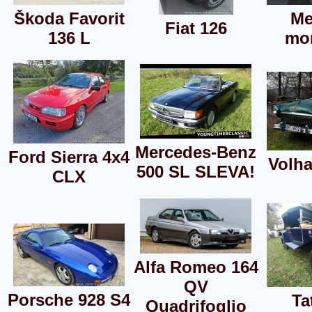
Škoda Favorit
Me
Fiat 126
136 L
mon
Mercedes-Benz
Ford Sierra 4x4
Volh
500 SL SLEVA!
CLX
Alfa Romeo 164
QV
Porsche 928 S4
Ta
Quadrifoglio