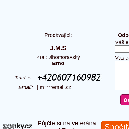
Prodávající:
Odpo
Váš e
J.M.S
Kraj: Jihomoravský
Váš d
Brno
Telefon:
Email:
j.m****email.cz
Půjčte si na veterána
Spočít