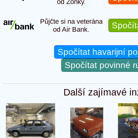
od Zonky.
Půjčte si na veterána
Spočít
od Air Bank.
Spočítat havarijní po
Spočítat povinné 
Další zajímavé in