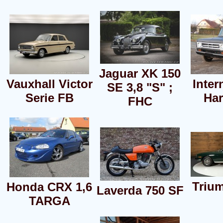
Jaguar XK 150
Vauxhall Victor
Inter
SE 3,8 "S" ;
Serie FB
Har
FHC
Triu
Honda CRX 1,6
Laverda 750 SF
TARGA