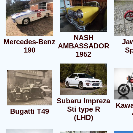
NASH
Mercedes-Benz
Ja
AMBASSADOR
190
Sp
1952
Subaru Impreza
Kawa
Sti type R
Bugatti T49
(LHD)