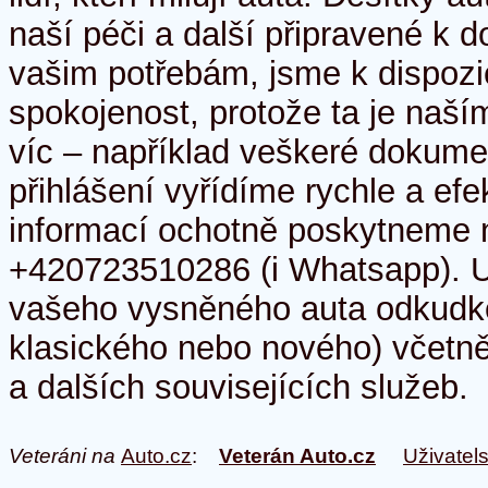
naší péči a další připravené k
vašim potřebám, jsme k dispozic
spokojenost, protože ta je naš
víc – například veškeré dokume
přihlášení vyřídíme rychle a efe
informací ochotně poskytneme n
+420723510286 (i Whatsapp). 
vašeho vysněného auta odkudko
klasického nebo nového) včetně 
a dalších souvisejících služeb.
Veteráni na
Auto.cz
:
Veterán Auto.cz
Uživatel