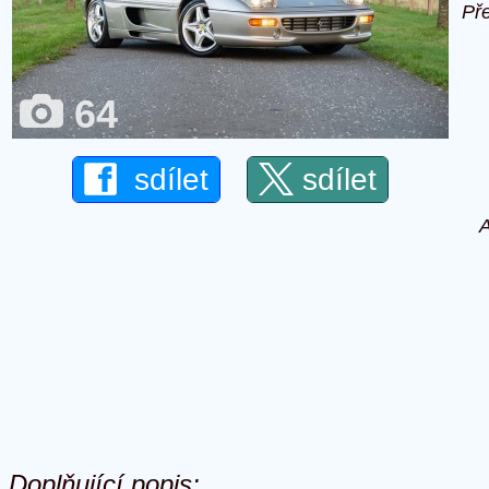
Př
64
sdílet
sdílet
A
Doplňující popis: