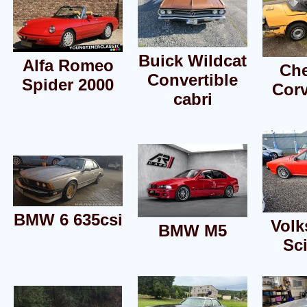
Buick Wildcat
Alfa Romeo
Che
Convertible
Spider 2000
Corv
cabri
BMW 6 635csi
Vol
BMW M5
Sc