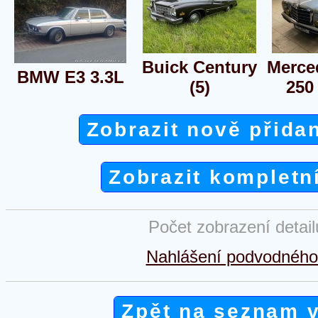
Buick Century
Merce
BMW E3 3.3L
(5)
250
Zobrazit nově přida
Zobrazit kompletn
Počet zobrazení detai
Nahlášení podvodného 
Zpět na seznam 