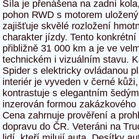
Síla je přenášena na zadní kola,
pohon RWD s motorem uloženým
zajišťuje skvělé rozložení hmotn
charakter jízdy. Tento konkrétn
přibližně 31 000 km a je ve vel
technickém i vizuálním stavu. Ka
Spider s elektricky ovládanou p
interiér je vyveden v černé kůži
kontrastuje s elegantním šedým
inzerován formou zakázkového 
Cena zahrnuje prověření a prohl
dopravu do ČR. Veteráni na Tru
lidí, kteří milují auta. Desítky