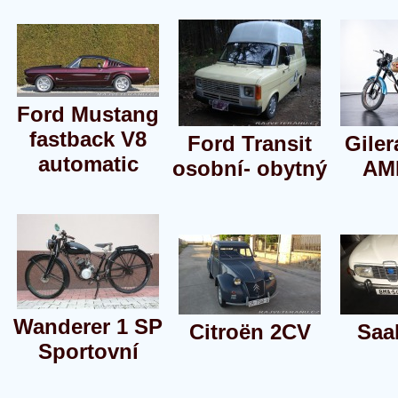
Ford Mustang
fastback V8
Ford Transit
Giler
automatic
osobní- obytný
AM
Wanderer 1 SP
Citroën 2CV
Saa
Sportovní