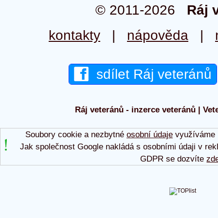
© 2011-2026
Ráj 
kontakty
|
nápověda
|
sdílet Ráj veteránů
Ráj veteránů - inzerce veteránů | Vet
Soubory cookie a nezbytné
osobní údaje
využíváme p
Jak společnost Google nakládá s osobními údaji v rek
GDPR se dozvíte
zd