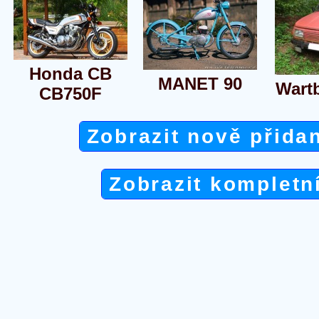
Honda CB
MANET 90
Wart
CB750F
Zobrazit nově přida
Zobrazit kompletn