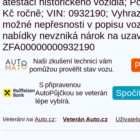
atestaci historického vozidla; P
Kč ročně; VIN: 0932190; Vyhraz
možné nepřesnosti v popisu vozu
nabídky nevzniká nárok na uzav
ZFA00000000932190
Naši zkušení technici vám
P
pomůžou prověřit stav vozu.
S připravenou
Spočí
AutoPůjčkou se veterán
lépe vybírá.
Veteráni na
Auto.cz
:
Veterán Auto.cz
Uživatel