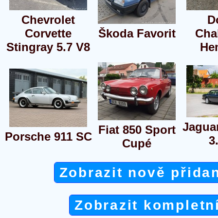
Chevrolet
D
Corvette
Škoda Favorit
Cha
Stingray 5.7 V8
He
Jagua
Fiat 850 Sport
Porsche 911 SC
3
Cupé
Zobrazit nově přida
Zobrazit kompletn