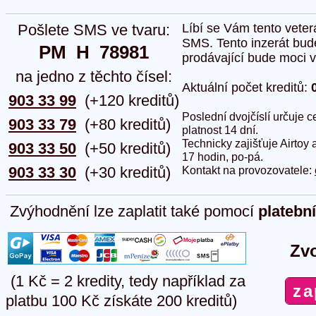
Pošlete SMS ve tvaru:
Líbí se Vám tento veter
SMS. Tento inzerát bud
PM  H  78981
prodávající bude moci vlo
na jedno z těchto čísel:
Aktuální počet kreditů:
903 33 99
(+120 kreditů)
Poslední dvojčíslí určuje
903 33 79
(+80 kreditů)
platnost 14 dní.
Technicky zajišťuje Airtoy 
903 33 50
(+50 kreditů)
17 hodin, po-pá.
903 33 30
(+30 kreditů)
Kontakt na provozovatele:
Zvýhodnění lze zaplatit také pomocí
platebn
Zvo
(1 Kč = 2 kredity, tedy například za
platbu 100 Kč získáte 200 kreditů)