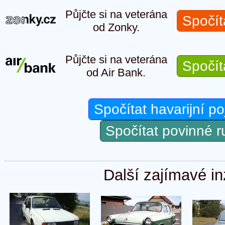
Půjčte si na veterána
Spočít
od Zonky.
Půjčte si na veterána
Spočít
od Air Bank.
Spočítat havarijní po
Spočítat povinné 
Další zajímavé in