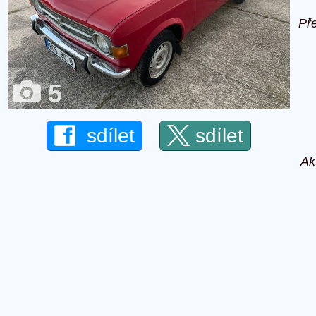
Př
5
sdílet
sdílet
Ak