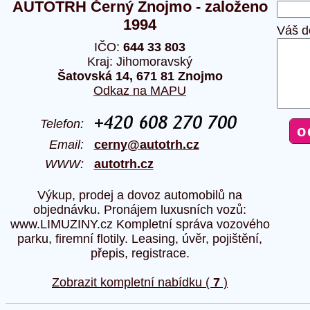
AUTOTRH Černý Znojmo - založeno
1994
Váš d
IČO:
644 33 803
Kraj: Jihomoravský
Šatovská 14, 671 81 Znojmo
Odkaz na MAPU
Telefon:
Email:
cerny@autotrh.cz
WWW:
autotrh.cz
Výkup, prodej a dovoz automobilů na
objednávku. Pronájem luxusních vozů:
www.LIMUZINY.cz Kompletní správa vozového
parku, firemní flotily. Leasing, úvěr, pojištění,
přepis, registrace.
Zobrazit kompletní nabídku (
7
)