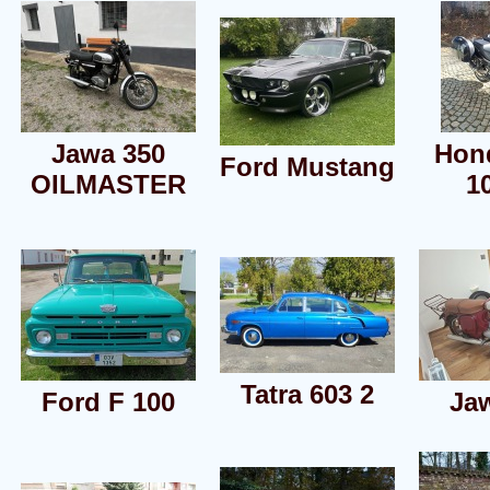
Jawa 350
Hon
Ford Mustang
OILMASTER
1
Tatra 603 2
Ford F 100
Ja