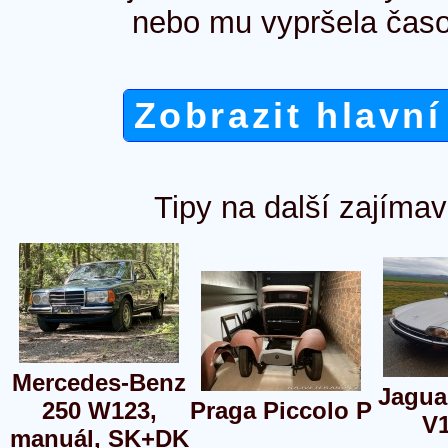
nebo mu vypršela časo
Zobrazit hlavní
Tipy na další zajímav
Mercedes-Benz
Jagua
250 W123,
Praga Piccolo P
V1
manuál, SK+DK