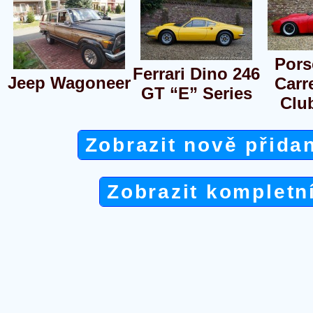
Pors
Ferrari Dino 246
Jeep Wagoneer
Carr
GT “E” Series
Clu
Zobrazit nově přida
Zobrazit kompletn