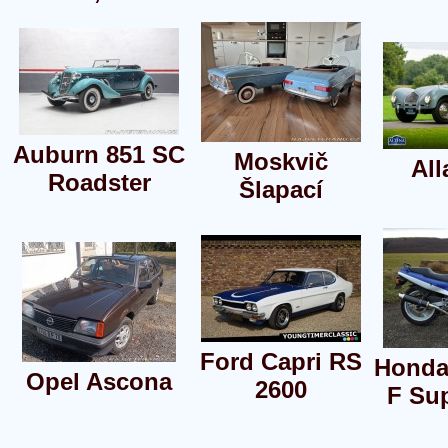
Auburn 851 SC
Moskvič
All
Roadster
Šlapací
Ford Capri RS
Honda
Opel Ascona
2600
F Su