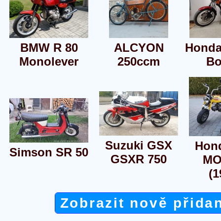
BMW R 80
ALCYON
Honda
Monolever
250ccm
Bo
Suzuki GSX
Hon
Simson SR 50
GSXR 750
MO
(1
Zobrazit nově přida