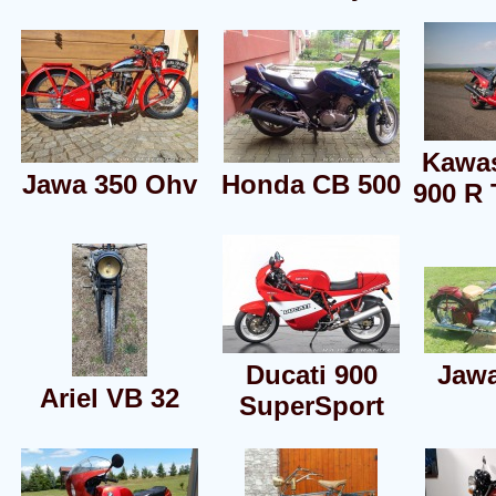
Kawa
Jawa 350 Ohv
Honda CB 500
900 R
Ducati 900
Jawa
Ariel VB 32
SuperSport