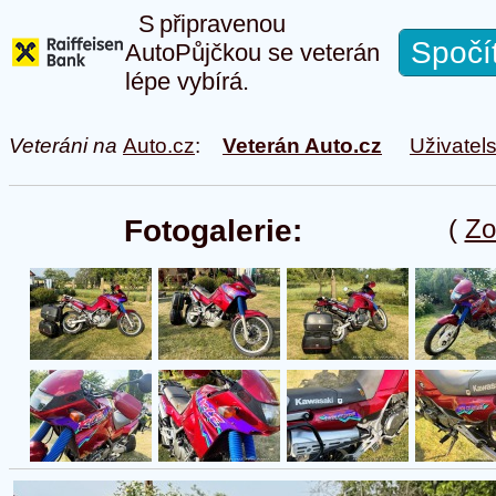
S připravenou
Spočí
AutoPůjčkou se veterán
lépe vybírá.
Veteráni na
Auto.cz
:
Veterán Auto.cz
Uživatel
Fotogalerie:
(
Zo