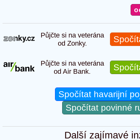
Půjčte si na veterána
Spočít
od Zonky.
Půjčte si na veterána
Spočít
od Air Bank.
Spočítat havarijní po
Spočítat povinné 
Další zajímavé in