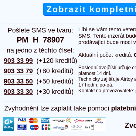
Zobrazit kompletn
Pošlete SMS ve tvaru:
Líbí se Vám tento veter
SMS. Tento inzerát bud
PM  H  78907
prodávající bude moci vlo
na jedno z těchto čísel:
Aktuální počet kreditů:
903 33 99
(+120 kreditů)
Poslední dvojčíslí určuje
903 33 79
(+80 kreditů)
platnost 14 dní.
Technicky zajišťuje Airtoy 
903 33 50
(+50 kreditů)
17 hodin, po-pá.
903 33 30
(+30 kreditů)
Kontakt na provozovatele:
Zvýhodnění lze zaplatit také pomocí
platebn
Zvo