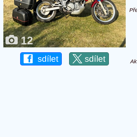
Př
12
sdílet
sdílet
Ak