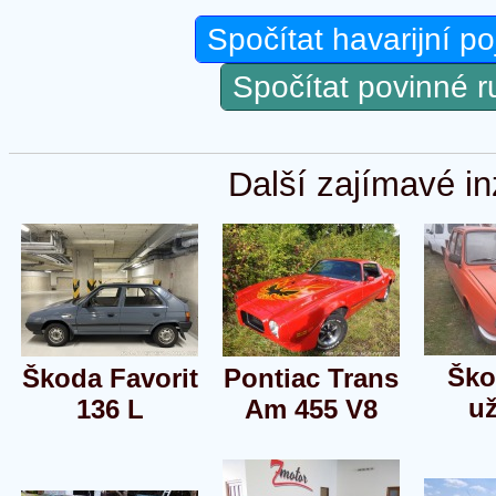
Spočítat havarijní po
Spočítat povinné 
Další zajímavé in
Ško
Škoda Favorit
Pontiac Trans
u
136 L
Am 455 V8