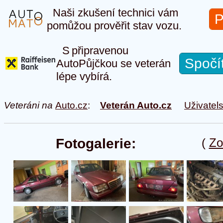
Naši zkušení technici vám
P
pomůžou prověřit stav vozu.
S připravenou
Spočí
AutoPůjčkou se veterán
lépe vybírá.
Veteráni na
Auto.cz
:
Veterán Auto.cz
Uživatel
Fotogalerie:
(
Zo