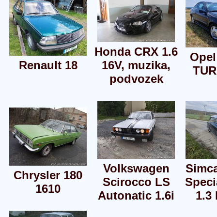
Honda CRX 1.6
Opel
Renault 18
16V, muzika,
TUR
podvozek
Volkswagen
Simc
Chrysler 180
Scirocco LS
Speci
1610
Autonatic 1.6i
1.3