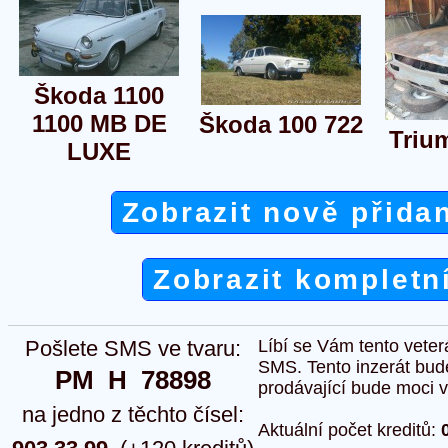
Škoda 1100
1100 MB DE
Škoda 100 722
Triu
LUXE
Zobrazit nově přida
Zobrazit kompletn
Pošlete SMS ve tvaru:
Líbí se Vám tento veter
SMS. Tento inzerát bud
PM  H  78898
prodávající bude moci vlo
na jedno z těchto čísel:
Aktuální počet kreditů: