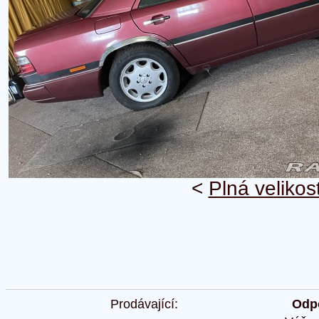
<
Plná velikos
Prodávající:
Odpo