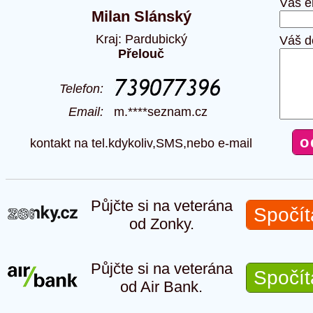
Váš e
Milan Slánský
Kraj: Pardubický
Váš d
Přelouč
Telefon:
Email:
m.****seznam.cz
kontakt na tel.kdykoliv,SMS,nebo e-mail
Půjčte si na veterána
Spočít
od Zonky.
Půjčte si na veterána
Spočít
od Air Bank.