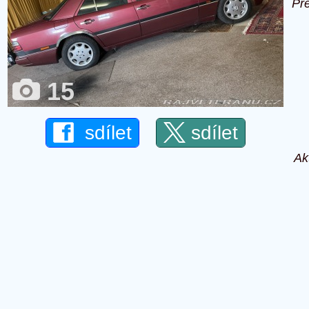
Př
15
sdílet
sdílet
Ak