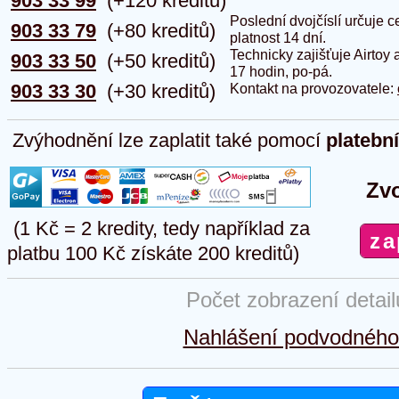
903 33 99
(+120 kreditů)
Poslední dvojčíslí určuje
903 33 79
(+80 kreditů)
platnost 14 dní.
Technicky zajišťuje Airtoy 
903 33 50
(+50 kreditů)
17 hodin, po-pá.
903 33 30
(+30 kreditů)
Kontakt na provozovatele:
Zvýhodnění lze zaplatit také pomocí
platebn
Zvo
(1 Kč = 2 kredity, tedy například za
platbu 100 Kč získáte 200 kreditů)
Počet zobrazení detai
Nahlášení podvodného 