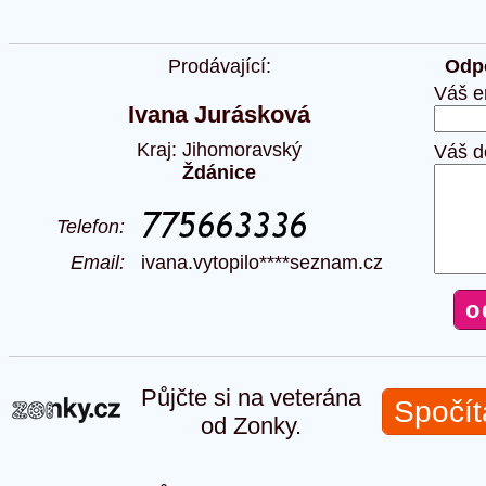
Prodávající:
Odpo
Váš e
Ivana Jurásková
Kraj: Jihomoravský
Váš d
Ždánice
Telefon:
Email:
ivana.vytopilo****seznam.cz
Půjčte si na veterána
Spočít
od Zonky.