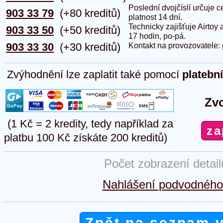
Poslední dvojčíslí určuje
903 33 79
(+80 kreditů)
platnost 14 dní.
Technicky zajišťuje Airtoy 
903 33 50
(+50 kreditů)
17 hodin, po-pá.
903 33 30
(+30 kreditů)
Kontakt na provozovatele:
Zvýhodnění lze zaplatit také pomocí
platebn
Zvo
(1 Kč = 2 kredity, tedy například za
platbu 100 Kč získáte 200 kreditů)
Počet zobrazení detai
Nahlášení podvodného 
Zpět na seznam 