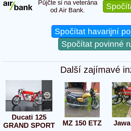
Půjčte si na veterána
Spočít
od Air Bank.
Spočítat havarijní po
Spočítat povinné 
Další zajímavé in
Ducati 125
MZ 150 ETZ
Jawa
GRAND SPORT