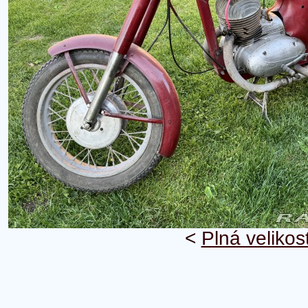
<
Plná velikos