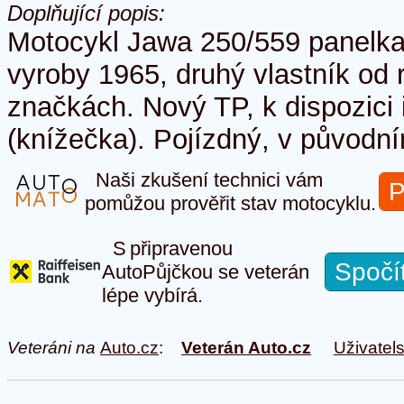
Doplňující popis:
Motocykl Jawa 250/559 panelka 
vyroby 1965, druhý vlastník od
značkách. Nový TP, k dispozici 
(knížečka). Pojízdný, v původn
Naši zkušení technici vám
P
pomůžou prověřit stav motocyklu.
S připravenou
Spočí
AutoPůjčkou se veterán
lépe vybírá.
Veteráni na
Auto.cz
:
Veterán Auto.cz
Uživatel