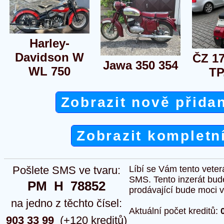
Harley-
Davidson W
ČZ 17
Jawa 350 354
WL 750
TP
Zobrazit nově přida
Zobrazit kompletn
Pošlete SMS ve tvaru:
Líbí se Vám tento veter
SMS. Tento inzerát bud
PM  H  78852
prodávající bude moci vlo
na jedno z těchto čísel:
Aktuální počet kreditů:
903 33 99
(+120 kreditů)