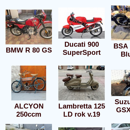
Ducati 900
BSA 
BMW R 80 GS
SuperSport
Bl
Suz
ALCYON
Lambretta 125
GSX
250ccm
LD rok v.19