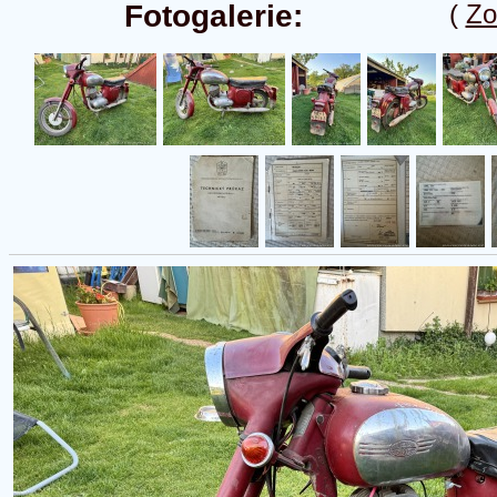
Fotogalerie:
(
Zo