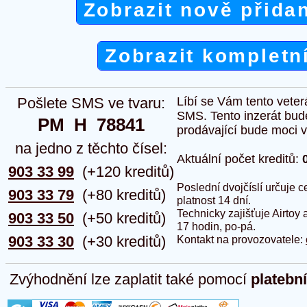
Zobrazit nově přida
Zobrazit kompletn
Pošlete SMS ve tvaru:
Líbí se Vám tento veter
SMS. Tento inzerát bud
PM  H  78841
prodávající bude moci vlo
na jedno z těchto čísel:
Aktuální počet kreditů:
903 33 99
(+120 kreditů)
Poslední dvojčíslí určuje
903 33 79
(+80 kreditů)
platnost 14 dní.
Technicky zajišťuje Airtoy 
903 33 50
(+50 kreditů)
17 hodin, po-pá.
903 33 30
(+30 kreditů)
Kontakt na provozovatele:
Zvýhodnění lze zaplatit také pomocí
platebn