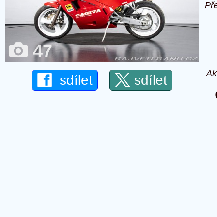
Př
47
Ak
sdílet
sdílet