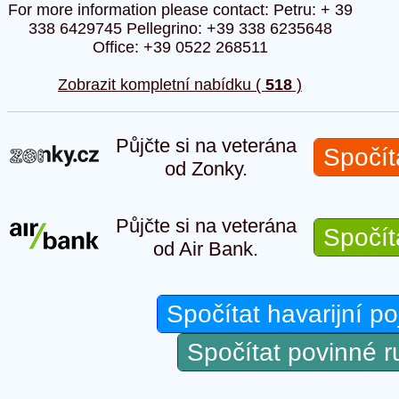
For more information please contact: Petru: + 39
338 6429745 Pellegrino: +39 338 6235648
Office: +39 0522 268511
Zobrazit kompletní nabídku (
518
)
Půjčte si na veterána
Spočít
od Zonky.
Půjčte si na veterána
Spočít
od Air Bank.
Spočítat havarijní po
Spočítat povinné 