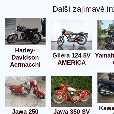
Další zajímavé in
Harley-
Gilera 124 5V
Yamah
Davidson
AMERICA
Aermacchi
Kawa
Jawa 250
Jawa 350 SV