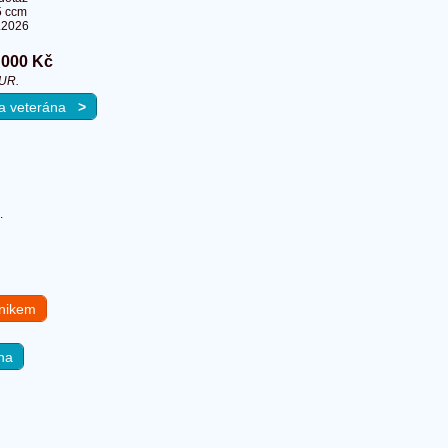
5 ccm
.2026
 000 Kč
EUR.
 na veterána
>
.
hnikem
na