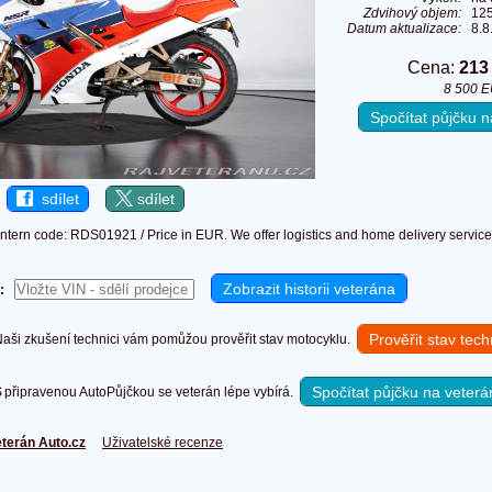
Zdvihový objem:
12
Datum aktualizace:
8.8
Cena:
213
8 500 
Spočítat půjčku
sdílet
sdílet
Intern code: RDS01921 / Price in EUR. We offer logistics and home delivery service
:
Prověřit stav tec
ši zkušení technici vám pomůžou prověřit stav motocyklu.
Spočítat půjčku na veterá
připravenou AutoPůjčkou se veterán lépe vybírá.
terán Auto.cz
Uživatelské recenze