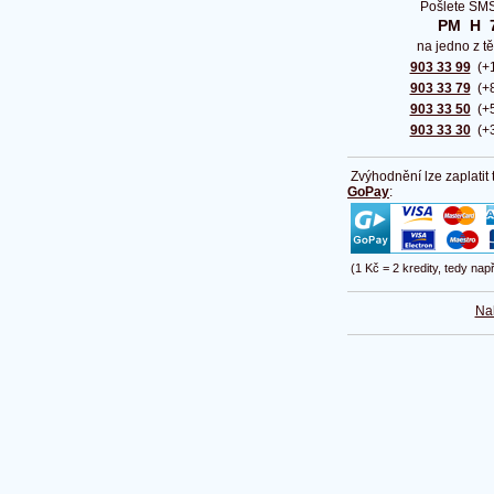
Pošlete SMS
PM  H  
na jedno z tě
903 33 99
(+1
903 33 79
(+8
903 33 50
(+5
903 33 30
(+3
Zvýhodnění lze zaplatit
GoPay
:
(1 Kč = 2 kredity, tedy nap
Na