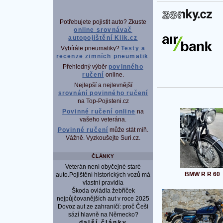
P
Potřebujete pojistit auto? Zkuste
online srovnávač
autopojištění Klik.cz
Vybíráte pneumatiky?
Testy a
recenze zimních pneumatik
.
Přehledný výběr
povinného
ručení
online.
Nejlepší a nejlevnější
srovnání povinného ručení
na Top-Pojisteni.cz
Povinné ručení online
na
vašeho veterána.
Povinné ručení
může stát míň.
Vážně. Vyzkoušejte Suri.cz.
ČLÁNKY
Veterán není obyčejné staré
BMW R R 60
auto.Pojištění historických vozů má
vlastní pravidla
Škoda ovládla žebříček
nejpůjčovanějších aut v roce 2025
Dovoz aut ze zahraničí: proč Češi
sází hlavně na Německo?
další články