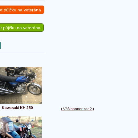
at půjčku na veterána
t půjčku na veterána
Kawasaki KH 250
( Váš banner zde? )