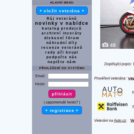
HLAVNÍ MENU
+ vložit veterána +
Ráj veteránů
novinky v nabídce
katalog prodejců
archivní inzeráty
diskusní fórum
náhradní díly
49
recenze veteránů
rady při koupi
podpořte nás
napište nám
Doplňující popis:
PŘIHLÁŠENÍ DO SYSTÉMU
Email:
Prověření veterána:
VIN
Heslo:
Na
( zapomenuté heslo? )
S 
+ registrace +
Veteráni na
Auto.cz
:
Ve