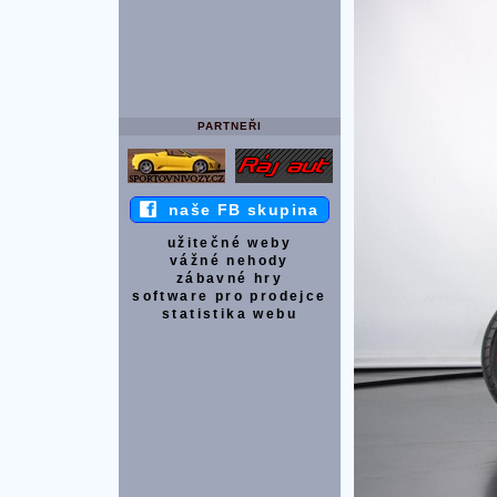
PARTNEŘI
naše FB skupina
užitečné weby
vážné nehody
zábavné hry
software pro prodejce
statistika webu