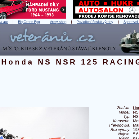
a aut
|
Big Green Egg
|
Army shop
|
Povlečení české výroby
|
Sportovní
Honda NS NSR 125 RACIN
Značka:
Ho
Model:
NS
Typ:
NS
Karoserie:
Mot
Převodovka:
Ma
Rok výroby:
19
Najeto:
5 
Výkon:
na 