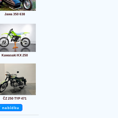
Jawa 350 638
Kawasaki KX 250
ČZ 250 TYP 471
í nabídku