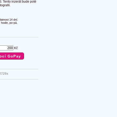
S. Tento inzerát bude poté
ografií.
atnost 14 dní.
 hodin, po-pá.
Kč
2729x