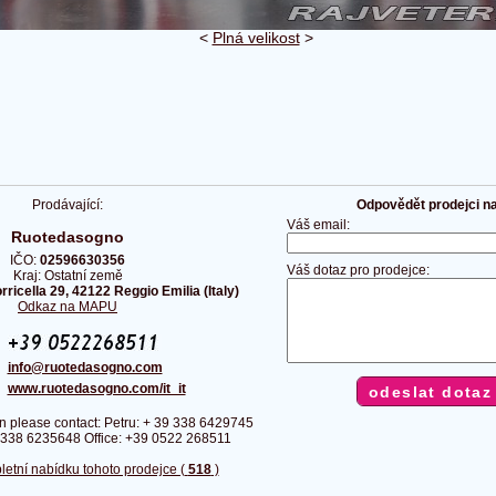
<
Plná velikost
>
Prodávající:
Odpovědět prodejci na 
Váš email:
Ruotedasogno
IČO:
02596630356
Váš dotaz pro prodejce:
Kraj: Ostatní země
rricella 29, 42122 Reggio Emilia (Italy)
Odkaz na MAPU
:
:
info@ruotedasogno.com
:
www.ruotedasogno.com/it_it
n please contact: Petru: + 39 338 6429745
9 338 6235648 Office: +39 0522 268511
letní nabídku tohoto prodejce (
518
)