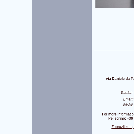
via Daniele da To
Telefon
Email
WWW
For more informatio
Pellegrino: +3
Zobrazit komp