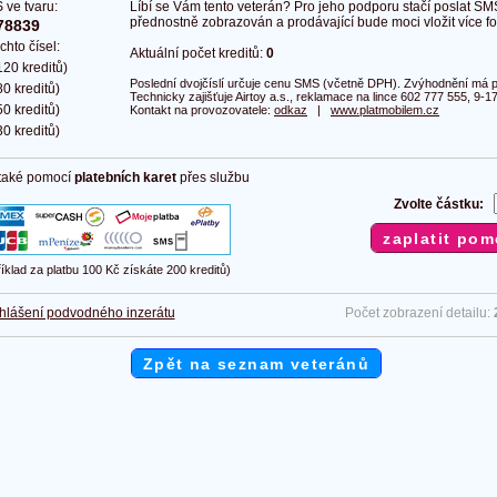
 ve tvaru:
Líbí se Vám tento veterán? Pro jeho podporu stačí poslat SM
přednostně zobrazován a prodávající bude moci vložit více fot
78839
chto čísel:
Aktuální počet kreditů:
0
20 kreditů)
Poslední dvojčíslí určuje cenu SMS (včetně DPH). Zvýhodnění má pl
0 kreditů)
Technicky zajišťuje Airtoy a.s., reklamace na lince 602 777 555, 9-17
0 kreditů)
Kontakt na provozovatele:
odkaz
|
www.platmobilem.cz
0 kreditů)
 také pomocí
platebních karet
přes službu
Zvolte částku:
říklad za platbu 100 Kč získáte 200 kreditů)
hlášení podvodného inzerátu
Počet zobrazení detailu:
Zpět na seznam veteránů