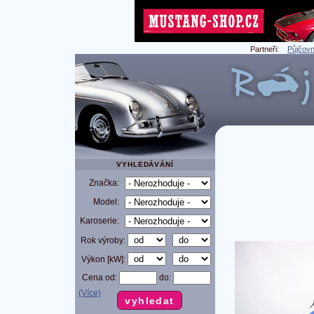
Partneři:
Půjčovn
VYHLEDÁVÁNÍ
Značka:
Model:
Karoserie:
Rok výroby:
Výkon [kW]:
Cena od:
do:
(Více)