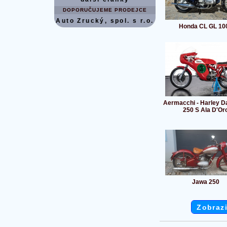
DOPORUČUJEME PRODEJCE
Auto Zrucký, spol. s r.o.
Honda CL GL 10
Aermacchi - Harley D
250 S Ala D'Or
Jawa 250
Zobrazi