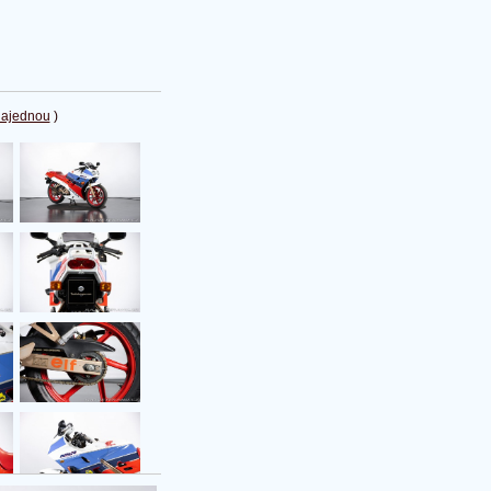
najednou
)