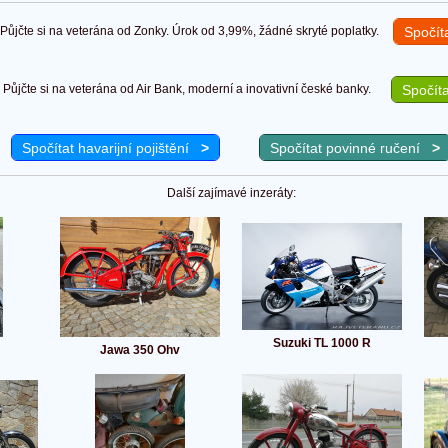
ůjčte si na veterána od Zonky. Úrok od 3,99%, žádné skryté poplatky.
Spočít
Půjčte si na veterána od Air Bank, moderní a inovativní české banky.
Spočíta
Spočítat havarijní pojištění
>
Spočítat povinné ručení
>
Další zajímavé inzeráty:
Suzuki TL 1000 R
Jawa 350 Ohv