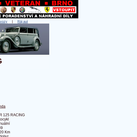
 vozy
|
Ráj aut
G
nda
R 125 RACING
ocykl
nuální
89
620 Km
dotaz