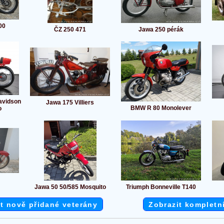
00
ČZ 250 471
Jawa 250 pérák
avidson
Jawa 175 Villiers
BMW R 80 Monolever
o
Jawa 50 50/585 Mosquito
Triumph Bonneville T140
t nově přidané veterány
Zobrazit kompletn