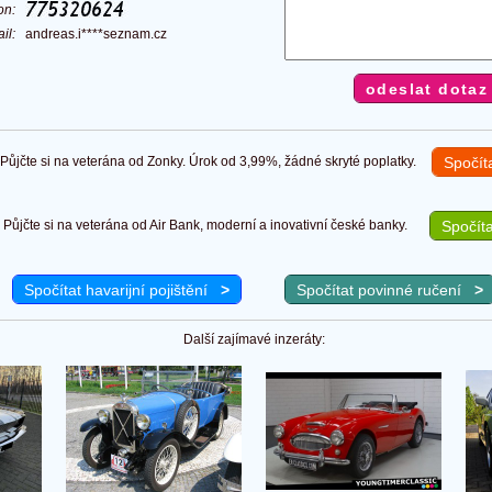
fon:
ail:
andreas.i****seznam.cz
ůjčte si na veterána od Zonky. Úrok od 3,99%, žádné skryté poplatky.
Spočít
Půjčte si na veterána od Air Bank, moderní a inovativní české banky.
Spočíta
Spočítat havarijní pojištění
>
Spočítat povinné ručení
>
Další zajímavé inzeráty: