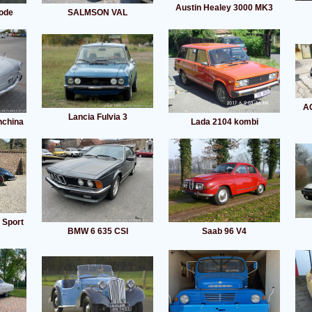
Austin Healey 3000 MK3
ode
SALMSON VAL
AC
Lancia Fulvia 3
nchina
Lada 2104 kombi
 Sport
BMW 6 635 CSI
Saab 96 V4