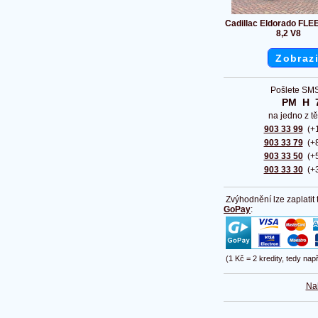
Cadillac Eldorado F
8,2 V8
Zobrazi
Pošlete SMS
PM  H  
na jedno z tě
903 33 99
(+1
903 33 79
(+8
903 33 50
(+5
903 33 30
(+3
Zvýhodnění lze zaplatit
GoPay
:
(1 Kč = 2 kredity, tedy nap
Na