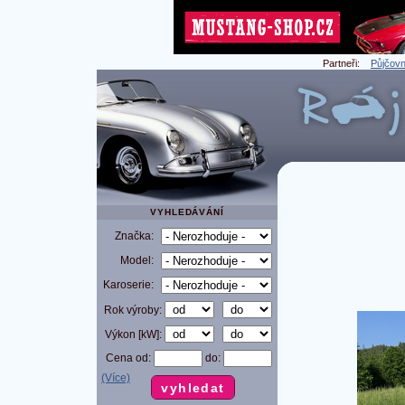
Partneři:
Půjčovn
VYHLEDÁVÁNÍ
Značka:
Model:
Karoserie:
Rok výroby:
Výkon [kW]:
Cena od:
do:
(Více)