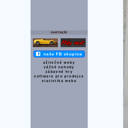
PARTNEŘI
naše FB skupina
užitečné weby
vážné nehody
zábavné hry
software pro prodejce
statistika webu