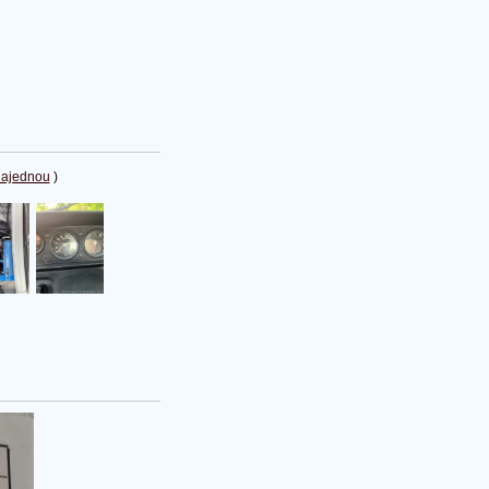
najednou
)