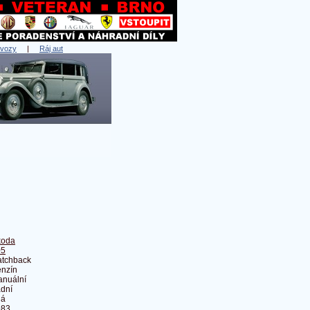
 vozy
|
Ráj aut
koda
05
tchback
nzín
nuální
dní
lá
983