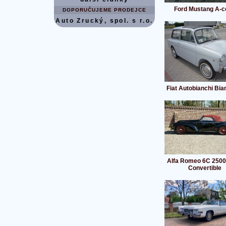
Ford Mustang A-c
DOPORUČUJEME PRODEJCE
Auto Zrucký, spol. s r.o.
Fiat Autobianchi Bia
Alfa Romeo 6C 2500
Convertible