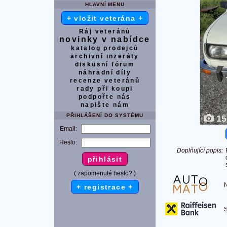
HLAVNÍ MENU
+ vložit veterána +
Ráj veteránů
novinky v nabídce
katalog prodejců
archivní inzeráty
diskusní fórum
náhradní díly
recenze veteránů
rady při koupi
podpořte nás
napište nám
PŘIHLÁŠENÍ DO SYSTÉMU
15
Email:
Heslo:
Doplňující popis:
( zapomenuté heslo? )
Na
+ registrace +
S 