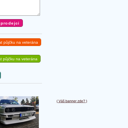
at půjčku na veterána
t půjčku na veterána
( Váš banner zde? )