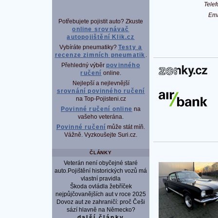
Tele
Em
Potřebujete pojistit auto? Zkuste
online srovnávač
autopojištění Klik.cz
Vybíráte pneumatiky?
Testy a
recenze zimních pneumatik
.
Přehledný výběr
povinného
P
ručení
online.
Nejlepší a nejlevnější
srovnání povinného ručení
na Top-Pojisteni.cz
Povinné ručení online
na
vašeho veterána.
Povinné ručení
může stát míň.
Vážně. Vyzkoušejte Suri.cz.
ČLÁNKY
Veterán není obyčejné staré
auto.Pojištění historických vozů má
vlastní pravidla
Škoda ovládla žebříček
nejpůjčovanějších aut v roce 2025
Dovoz aut ze zahraničí: proč Češi
sází hlavně na Německo?
další články