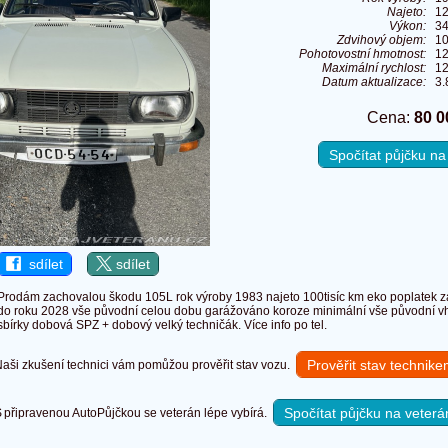
Najeto:
1
Výkon:
34
Zdvihový objem:
1
Pohotovostní hmotnost:
1
Maximální rychlost:
12
Datum aktualizace:
3.
Cena:
80 0
Spočítat půjčku n
sdílet
sdílet
Prodám zachovalou škodu 105L rok výroby 1983 najeto 100tisíc km eko poplatek 
do roku 2028 vše původní celou dobu garážováno koroze minimální vše původní v
sbírky dobová SPZ + dobový velký techničák. Více info po tel.
Prověřit stav technik
ši zkušení technici vám pomůžou prověřit stav vozu.
Spočítat půjčku na veterá
připravenou AutoPůjčkou se veterán lépe vybírá.