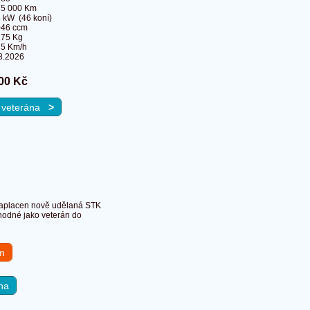
25 000 Km
 kW (46 koní)
046 ccm
275 Kg
5 Km/h
8.2026
00 Kč
a veterána
>
zaplacen nově udělaná STK
hodné jako veterán do
em
na