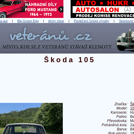
a aut
|
Big Green Egg
|
Army shop
|
Povlečení české výroby
|
Sportovní
Škoda 105
Značka:
Š
Model:
1
Karoserie:
Ha
Palivo:
Be
Převodovka:
Ma
Poháněná kola:
Za
Barva:
Bí
Rok výroby:
1