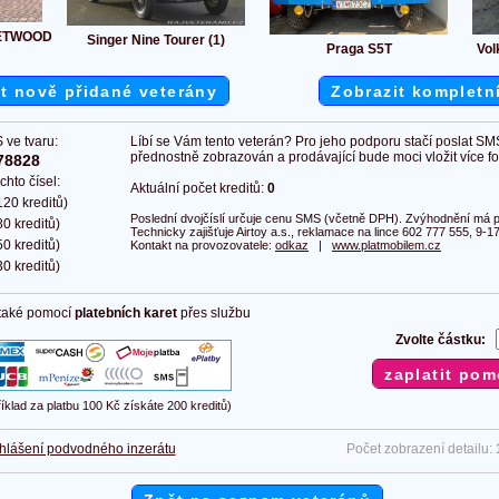
LEETWOOD
Singer Nine Tourer (1)
Praga S5T
Vol
t nově přidané veterány
Zobrazit kompletn
 ve tvaru:
Líbí se Vám tento veterán? Pro jeho podporu stačí poslat SM
přednostně zobrazován a prodávající bude moci vložit více fot
78828
chto čísel:
Aktuální počet kreditů:
0
20 kreditů)
Poslední dvojčíslí určuje cenu SMS (včetně DPH). Zvýhodnění má pl
0 kreditů)
Technicky zajišťuje Airtoy a.s., reklamace na lince 602 777 555, 9-17
0 kreditů)
Kontakt na provozovatele:
odkaz
|
www.platmobilem.cz
0 kreditů)
 také pomocí
platebních karet
přes službu
Zvolte částku:
říklad za platbu 100 Kč získáte 200 kreditů)
hlášení podvodného inzerátu
Počet zobrazení detailu: