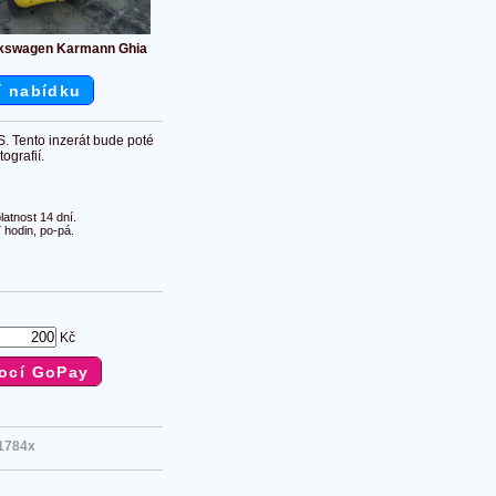
kswagen Karmann Ghia
í nabídku
S. Tento inzerát bude poté
ografií.
atnost 14 dní.
 hodin, po-pá.
Kč
1784x