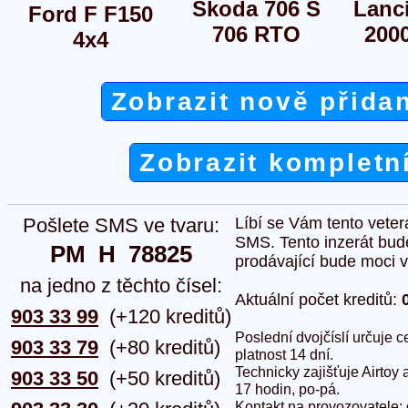
Škoda 706 Š
Lanci
Ford F F150
706 RTO
2000
4x4
Zobrazit nově přida
Zobrazit kompletn
Pošlete SMS ve tvaru:
Líbí se Vám tento veter
SMS. Tento inzerát bud
PM  H  78825
prodávající bude moci vlo
na jedno z těchto čísel:
Aktuální počet kreditů:
903 33 99
(+120 kreditů)
Poslední dvojčíslí určuje
903 33 79
(+80 kreditů)
platnost 14 dní.
Technicky zajišťuje Airtoy 
903 33 50
(+50 kreditů)
17 hodin, po-pá.
Kontakt na provozovatele: