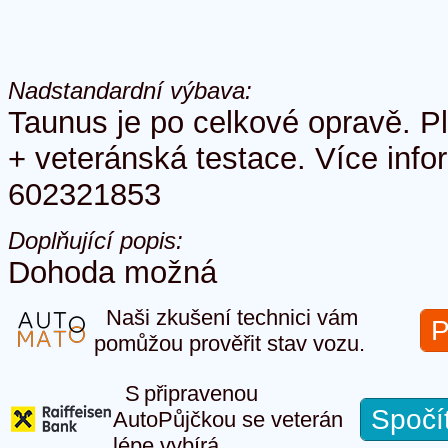
Nadstandardní výbava:
Taunus je po celkové opravě. P
+ veteránská testace. Více infor
602321853
Doplňující popis:
Dohoda možná
Naši zkušení technici vám
P
pomůžou prověřit stav vozu.
S připravenou
Spočí
AutoPůjčkou se veterán
lépe vybírá.