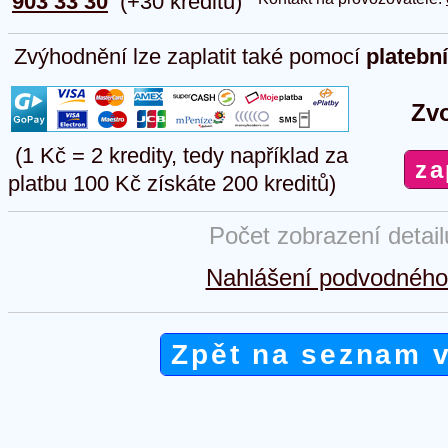
903 33 30
(+30 kreditů)
Zvýhodnění lze zaplatit také pomocí
platebn
Zvo
(1 Kč = 2 kredity, tedy například za
platbu 100 Kč získáte 200 kreditů)
Počet zobrazení detai
Nahlášení podvodného 
Zpět na seznam 