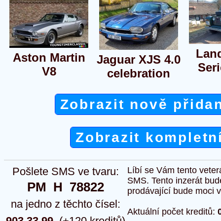
Lan
Aston Martin
Jaguar XJS 4.0
Seri
V8
celebration
Zobrazit nově přida
Zobrazit kompletn
Pošlete SMS ve tvaru:
Líbí se Vám tento veter
SMS. Tento inzerát bud
PM  H  78822
prodávající bude moci vlo
na jedno z těchto čísel:
Aktuální počet kreditů:
903 33 99
(+120 kreditů)