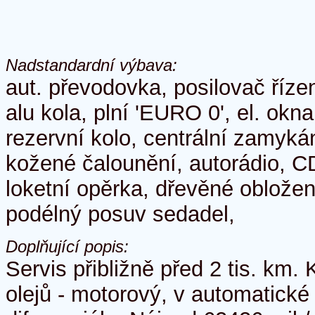
Nadstandardní výbava:
aut. převodovka, posilovač říze
alu kola, plní 'EURO 0', el. okn
rezervní kolo, centrální zamyká
kožené čalounění, autorádio, C
loketní opěrka, dřevěné obložen
podélný posuv sedadel,
Doplňující popis:
Servis přibližně před 2 tis. km
olejů - motorový, v automatické