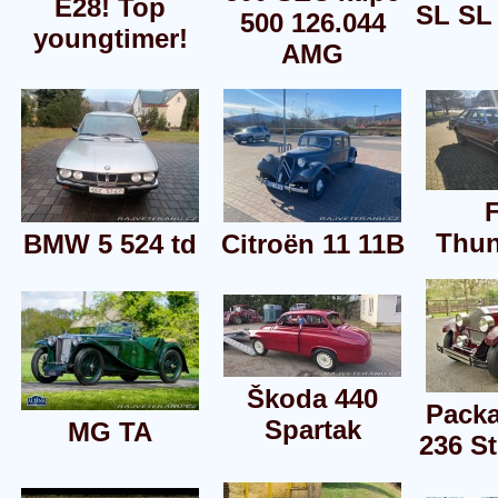
E28! Top
SL SL
500 126.044
youngtimer!
AMG
Thun
BMW 5 524 td
Citroën 11 11B
Škoda 440
Packa
Spartak
MG TA
236 St