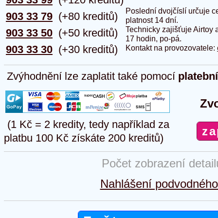
Poslední dvojčíslí určuje
903 33 79
(+80 kreditů)
platnost 14 dní.
Technicky zajišťuje Airtoy 
903 33 50
(+50 kreditů)
17 hodin, po-pá.
903 33 30
(+30 kreditů)
Kontakt na provozovatele:
Zvýhodnění lze zaplatit také pomocí
platebn
Zvo
(1 Kč = 2 kredity, tedy například za
platbu 100 Kč získáte 200 kreditů)
Počet zobrazení detai
Nahlášení podvodného 