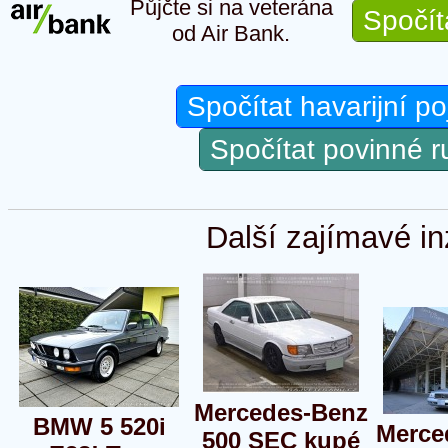
Půjčte si na veterána
Spočít
od Air Bank.
Spočítat havarijní po
Spočítat povinné 
Další zajímavé in
Mercedes-Benz
BMW 5 520i
Merce
500 SEC kupé