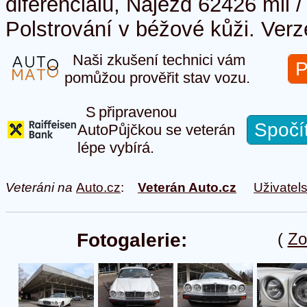
diferenciálu, Nájezd 62426 mil /
Polstrování v béžové kůži. Verz
Naši zkušení technici vám
P
pomůžou prověřit stav vozu.
S připravenou
Spočí
AutoPůjčkou se veterán
lépe vybírá.
Veteráni na
Auto.cz
:
Veterán Auto.cz
Uživatel
Fotogalerie:
(
Zo