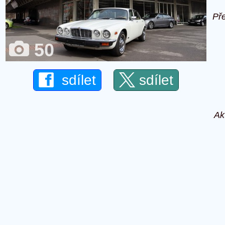
Př
50
sdílet
sdílet
Ak