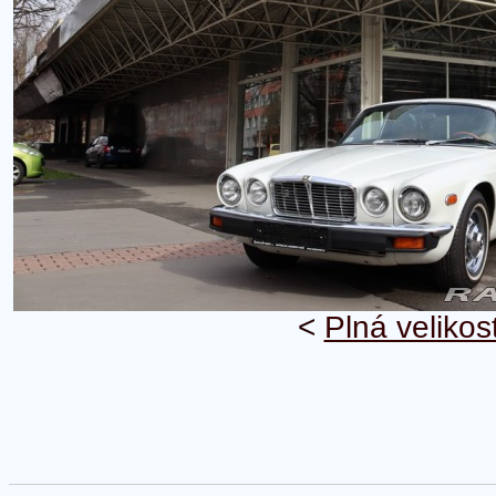
<
Plná velikos