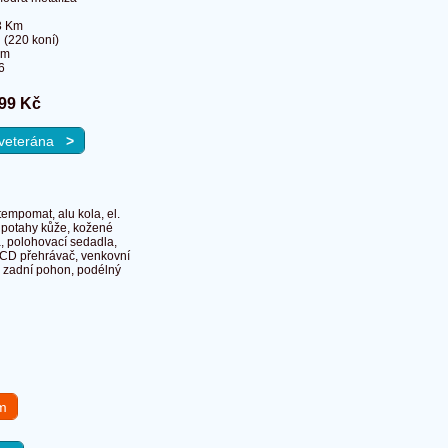
3 Km
(220 koní)
cm
6
99 Kč
a veterána
>
tempomat, alu kola, el.
í, potahy kůže, kožené
a, polohovací sedadla,
, CD přehrávač, venkovní
, zadní pohon, podélný
em