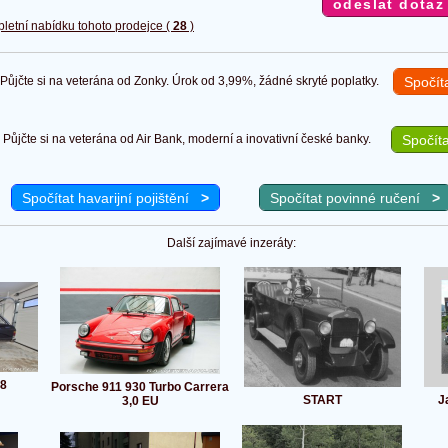
pletní nabídku tohoto prodejce (
28
)
ůjčte si na veterána od Zonky. Úrok od 3,99%, žádné skryté poplatky.
Spočít
Půjčte si na veterána od Air Bank, moderní a inovativní české banky.
Spočíta
Spočítat havarijní pojištění
>
Spočítat povinné ručení
>
Další zajímavé inzeráty:
.8
Porsche 911 930 Turbo Carrera
START
J
3,0 EU