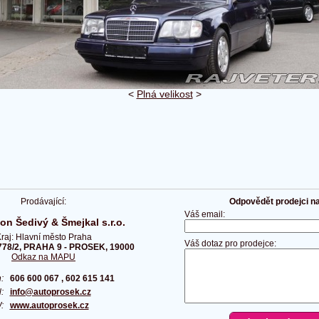
<
Plná velikost
>
Prodávající:
Odpovědět prodejci na 
Váš email:
on Šedivý & Šmejkal s.r.o.
raj: Hlavní město Praha
Váš dotaz pro prodejce:
778/2, PRAHA 9 - PROSEK, 19000
Odkaz na MAPU
on:
606 600 067 , 602 615 141
l:
info@autoprosek.cz
W:
www.autoprosek.cz