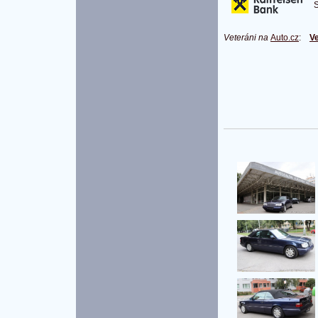
S 
Veteráni na
Auto.cz
:
Ve