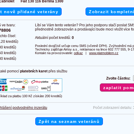
abriolet
Fiat 130 116 Berlina 1300
t nově přidané veterány
Zobrazit kompletn
 ve tvaru:
Líbí se Vám tento veterán? Pro jeho podporu stačí poslat SM
přednostně zobrazován a prodávající bude moci vložit více fot
78806
chto čísel:
Aktuální počet kreditů:
0
20 kreditů)
Poslední dvojčíslí určuje cenu SMS (včetně DPH). Zvýhodnění má pl
0 kreditů)
Technicky zajišťuje Airtoy a.s., reklamace na lince 602 777 555, 9-17
0 kreditů)
Kontakt na provozovatele:
odkaz
|
www.platmobilem.cz
0 kreditů)
 také pomocí
platebních karet
přes službu
Zvolte částku:
říklad za platbu 100 Kč získáte 200 kreditů)
hlášení podvodného inzerátu
Počet zobrazení detailu:
Zpět na seznam veteránů