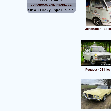
DOPORUČUJEME PRODEJCE
Auto Zrucký, spol. s r.o.
Volkswagen T1 Pic
Peugeot 404 Injec