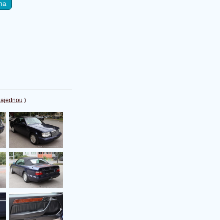
na
najednou
)