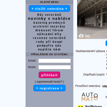
HLAVNÍ MENU
+ vložit veterána +
Ráj veteránů
novinky v nabídce
katalog prodejců
archivní inzeráty
diskusní fórum
náhradní díly
50
recenze veteránů
rady při koupi
podpořte nás
napište nám
Nadstandardní výbava
:
PŘIHLÁŠENÍ DO SYSTÉMU
Email:
Heslo:
Doplňující popis:
( zapomenuté heslo? )
Prověření veterána:
VIN
+ registrace +
Na