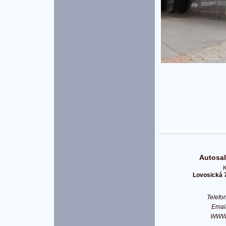
Autosal
K
Lovosická 
Telef
Emai
WW