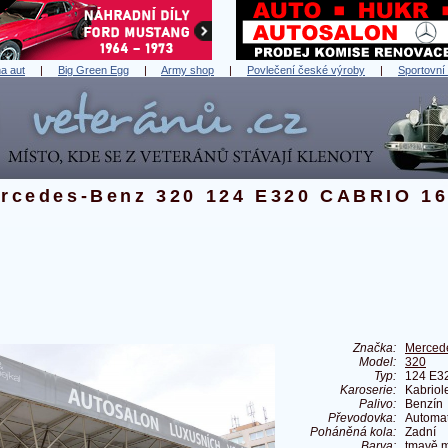
a aut
|
Big Green Egg
|
Army shop
|
Povlečení české výroby
|
Sportovní
rcedes-Benz 320 124 E320 CABRIO 1
Značka:
Merced
Model:
320
Typ:
124 E3
Karoserie:
Kabriol
Palivo:
Benzín
Převodovka:
Automat
Poháněná kola:
Zadní
Barva:
tmavě m