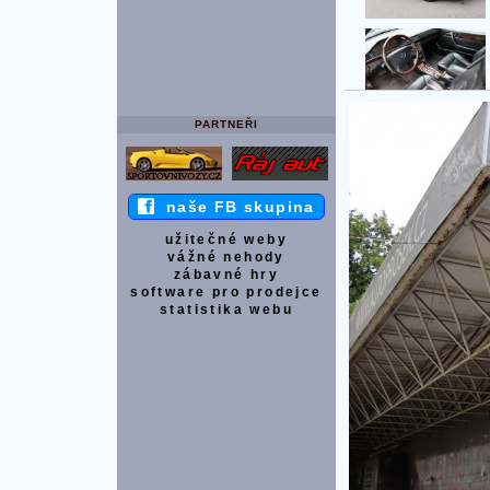
PARTNEŘI
naše FB skupina
užitečné weby
vážné nehody
zábavné hry
software pro prodejce
statistika webu