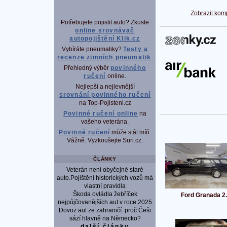
Zobrazit kom
Potřebujete pojistit auto? Zkuste
online srovnávač
autopojištění Klik.cz
P
Vybíráte pneumatiky?
Testy a
recenze zimních pneumatik
.
Přehledný výběr
povinného
ručení
online.
Nejlepší a nejlevnější
srovnání povinného ručení
na Top-Pojisteni.cz
Povinné ručení online
na
vašeho veterána.
Povinné ručení
může stát míň.
Vážně. Vyzkoušejte Suri.cz.
ČLÁNKY
Veterán není obyčejné staré
auto.Pojištění historických vozů má
vlastní pravidla
Škoda ovládla žebříček
Ford Granada 2
nejpůjčovanějších aut v roce 2025
Dovoz aut ze zahraničí: proč Češi
sází hlavně na Německo?
další články