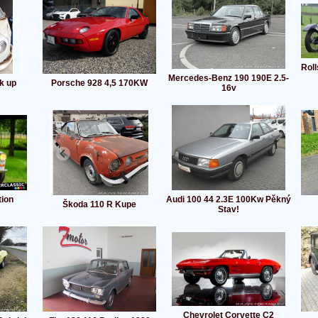
Roll
Mercedes-Benz 190 190E 2.5-
k up
Porsche 928 4,5 170KW
16v
tion
Audi 100 44 2.3E 100Kw Pěkný
Škoda 110 R Kupe
Stav!
Chevrolet Corvette C2