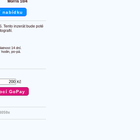
Morris 10/4
í nabídku
S. Tento inzerát bude poté
ografií.
atnost 14 dní.
 hodin, po-pá.
Kč
3059x