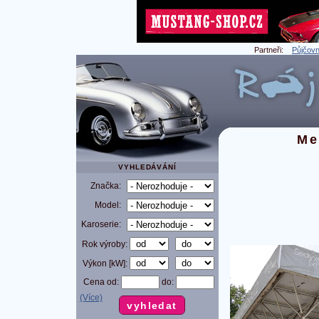
Partneři:
Půjčovn
Me
VYHLEDÁVÁNÍ
Značka:
Model:
Karoserie:
Rok výroby:
Výkon [kW]:
Cena od:
do:
(Více)