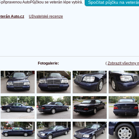
Spočítat půjčku na veterá
připravenou AutoPůjčkou se veterán lépe vybírá.
terán Auto.cz
Uživatelské recenze
Fotogalerie:
(
Zobrazit všechny 