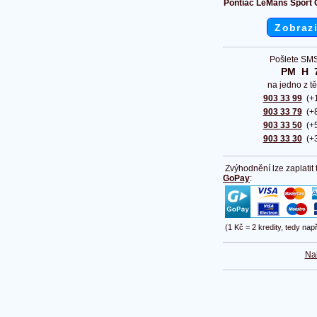
Pontiac LeMans Sport C
Zobrazi
Pošlete SMS
PM  H  
na jedno z tě
903 33 99
(+1
903 33 79
(+8
903 33 50
(+5
903 33 30
(+3
Zvýhodnění lze zaplatit
GoPay
:
(1 Kč = 2 kredity, tedy nap
Na