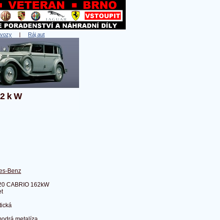
 vozy
|
Ráj aut
62kW
es-Benz
20 CABRIO 162kW
et
ická
odrá metalíza