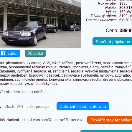
Rok výroby:
1995
Najeto:
303 31
Výkon:
162 kW 
Zdvihový objem:
3199 c
Datum aktualizace:
6.8.202
Cena:
389 9
Spočítat půjčku n
sdílet
sdílet
aut. převodovka, 2x airbag, ABS, tažné zařízení, posilovač řízení, man. klimatizace, 
okna, plnohodnotné rezervní kolo, el. zrcátka, imobilizér, alarm, centrální zamykán
čalounění, vyhřívaná sedadla, el. seřiditelná sedadla, výškově nastavitelná sedadl
senzor opotřebení brzdových destiček, ostřikovače světlometů, mlhovky, autorádio
teploměr, zadní loketní opěrka, tónovaná skla, shrnovací střecha, dřevěné obložení
posuv sedadel, výsuvné opěrky hlav,
Vůz skladem, ihned k odběru.
:
Prověřit stav technik
ši zkušení technici vám pomůžou prověřit stav vozu.