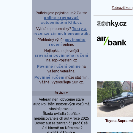
Zobrazit kom
Potřebujete pojistit auto? Zkuste
online srovnávač
autopojištění Klik.cz
P
Vybíráte pneumatiky?
Testy a
recenze zimních pneumatik
.
Přehledný výběr
povinného
ručení
online.
Nejlepší a nejlevnější
srovnání povinného ručení
na Top-Pojisteni.cz
Povinné ručení online
na
vašeho veterána.
Povinné ručení
může stát míň.
Vážně. Vyzkoušejte Suri.cz.
ČLÁNKY
Veterán není obyčejné staré
auto.Pojištění historických vozů má
vlastní pravidla
Škoda ovládla žebříček
nejpůjčovanějších aut v roce 2025
Toyota Supra m
Dovoz aut ze zahraničí: proč Češi
sází hlavně na Německo?
další články