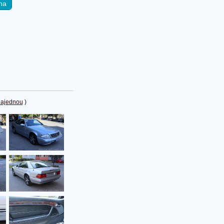
na
najednou
)