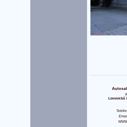
Autosal
K
Lovosická 
Telef
Emai
WW