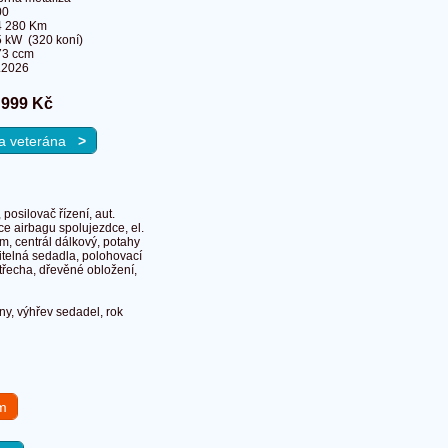
00
4 280 Km
 kW (320 koní)
73 ccm
.2026
 999 Kč
 na veterána
>
posilovač řízení, aut.
ce airbagu spolujezdce, el.
rm, centrál dálkový, potahy
itelná sedadla, polohovací
třecha, dřevěné obložení,
y, výhřev sedadel, rok
em