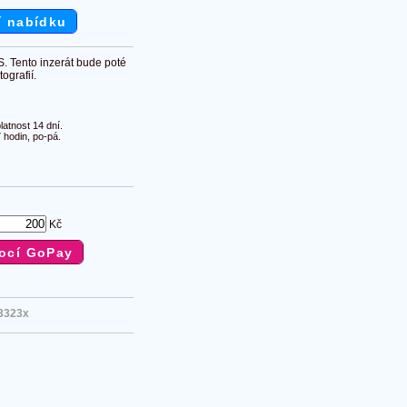
í nabídku
S. Tento inzerát bude poté
ografií.
atnost 14 dní.
 hodin, po-pá.
Kč
3323x