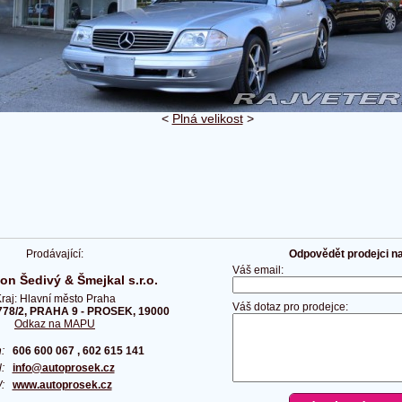
<
Plná velikost
>
Prodávající:
Odpovědět prodejci na 
Váš email:
on Šedivý & Šmejkal s.r.o.
raj: Hlavní město Praha
Váš dotaz pro prodejce:
778/2, PRAHA 9 - PROSEK, 19000
Odkaz na MAPU
on:
606 600 067 , 602 615 141
l:
info@autoprosek.cz
W:
www.autoprosek.cz