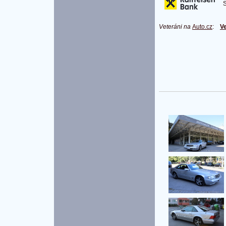
S 
Veteráni na
Auto.cz
:
Ve