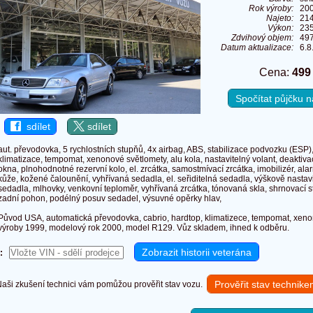
Rok výroby:
20
Najeto:
21
Výkon:
235
Zdvihový objem:
49
Datum aktualizace:
6.8
Cena:
499
Spočítat půjčku
sdílet
sdílet
aut. převodovka, 5 rychlostních stupňů, 4x airbag, ABS, stabilizace podvozku (ESP), 
klimatizace, tempomat, xenonové světlomety, alu kola, nastavitelný volant, deaktiva
okna, plnohodnotné rezervní kolo, el. zrcátka, samostmívací zrcátka, imobilizér, ala
kůže, kožené čalounění, vyhřívaná sedadla, el. seřiditelná sedadla, výškově nastav
sedadla, mlhovky, venkovní teploměr, vyhřívaná zrcátka, tónovaná skla, shrnovací s
zadní pohon, podélný posuv sedadel, výsuvné opěrky hlav,
Původ USA, automatická převodovka, cabrio, hardtop, klimatizece, tempomat, xenon
výroby 1999, modelový rok 2000, model R129. Vůz skladem, ihned k odběru.
:
Prověřit stav technik
ši zkušení technici vám pomůžou prověřit stav vozu.