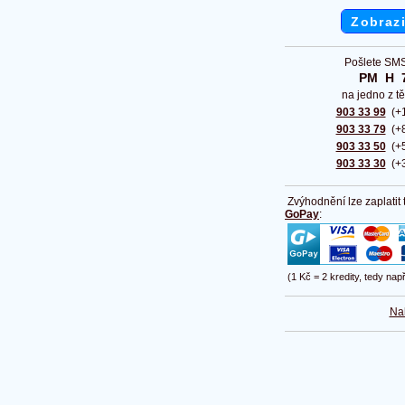
Zobrazi
Pošlete SMS
PM  H  
na jedno z tě
903 33 99
(+1
903 33 79
(+8
903 33 50
(+5
903 33 30
(+3
Zvýhodnění lze zaplatit
GoPay
:
(1 Kč = 2 kredity, tedy nap
Na