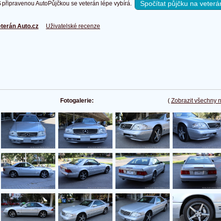
Spočítat půjčku na veterá
připravenou AutoPůjčkou se veterán lépe vybírá.
terán Auto.cz
Uživatelské recenze
Fotogalerie:
(
Zobrazit všechny 