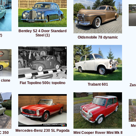
Bentley S2 4 Door Standard
2)
Steel (1)
Oldsmobile 78 dynamic
 clone
Fiat Topolino 500c topolino
Trabant 601
Zas
Me
Mercedes-Benz 230 SL Pagoda
C 350
Mini Cooper Rover Mini Mk II