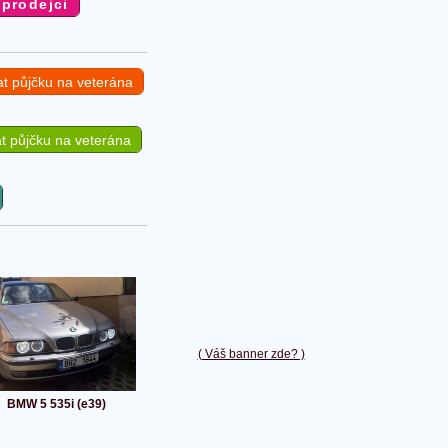
at půjčku na veterána
t půjčku na veterána
( Váš banner zde? )
BMW 5 535i (e39)