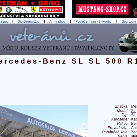
a aut
|
Big Green Egg
|
Army shop
|
Povlečení české výroby
|
Sportovní
ercedes-Benz SL SL 500 R
Značka:
Me
Model:
SL
Typ:
SL
Karoserie:
Kab
Palivo:
Ben
Převodovka:
Aut
Poháněná kola:
Zad
Barva:
stř