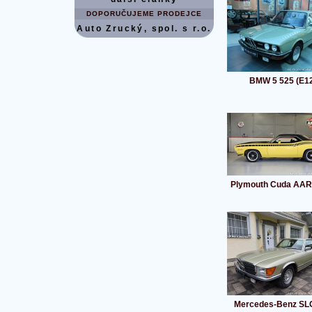
DOPORUČUJEME PRODEJCE
Auto Zrucký, spol. s r.o.
BMW 5 525 (E1
Plymouth Cuda AAR
Mercedes-Benz SL