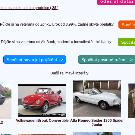
pletní nabídku tohoto prodejce (
28
)
ůjčte si na veterána od Zonky. Úrok od 3,99%, žádné skryté poplatky.
Spočít
Půjčte si na veterána od Air Bank, moderní a inovativní české banky.
Spočíta
Spočítat havarijní pojištění
>
Spočítat povinné ručení
>
Další zajímavé inzeráty:
Volkswagen Brouk Convertible
Alfa Romeo Spider 1300 Spider
k3
Junior