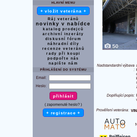
HLAVNÍ MENU
+ vložit veterána +
Ráj veteránů
novinky v nabídce
katalog prodejců
archivní inzeráty
diskusní fórum
náhradní díly
50
recenze veteránů
rady při koupi
podpořte nás
napište nám
Nadstandardní výbava
:
PŘIHLÁŠENÍ DO SYSTÉMU
Email:
Heslo:
Doplňující popis:
( zapomenuté heslo? )
Prověření veterána:
VIN
+ registrace +
Na