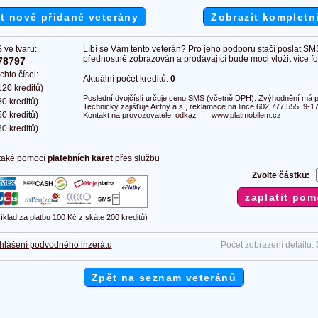
t nově přidané veterány
Zobrazit kompletn
 ve tvaru:
Líbí se Vám tento veterán? Pro jeho podporu stačí poslat SM
přednostně zobrazován a prodávající bude moci vložit více fot
78797
chto čísel:
Aktuální počet kreditů:
0
20 kreditů)
Poslední dvojčíslí určuje cenu SMS (včetně DPH). Zvýhodnění má pl
0 kreditů)
Technicky zajišťuje Airtoy a.s., reklamace na lince 602 777 555, 9-17
0 kreditů)
Kontakt na provozovatele:
odkaz
|
www.platmobilem.cz
0 kreditů)
 také pomocí
platebních karet
přes službu
Zvolte částku:
říklad za platbu 100 Kč získáte 200 kreditů)
hlášení podvodného inzerátu
Počet zobrazení detailu:
Zpět na seznam veteránů