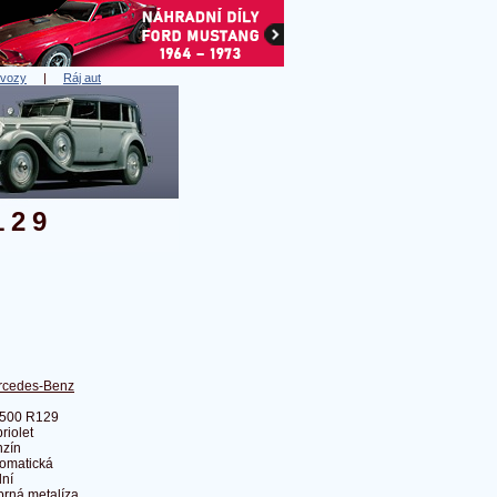
 vozy
|
Ráj aut
129
rcedes-Benz
 500 R129
riolet
zín
omatická
ní
íbrná metalíza