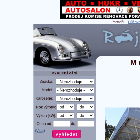
Partneři:
Půjčovn
M
VYHLEDÁVÁNÍ
Značka:
Model:
Karoserie:
Rok výroby:
Výkon [kW]:
Cena od:
do:
(Více)