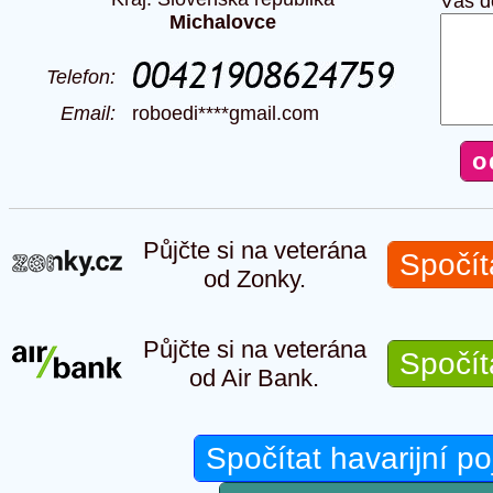
Váš d
Michalovce
Telefon:
Email:
roboedi****gmail.com
Půjčte si na veterána
Spočít
od Zonky.
Půjčte si na veterána
Spočít
od Air Bank.
Spočítat havarijní po