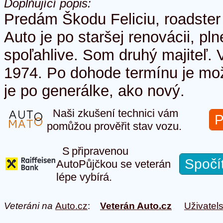
Doplňující popis:
Predám Škodu Feliciu, roadster 
Auto je po staršej renovácii, pl
spoľahlive. Som druhý majiteľ. 
1974. Po dohode termínu je mo
je po generálke, ako nový.
Naši zkušení technici vám
P
pomůžou prověřit stav vozu.
S připravenou
Spočí
AutoPůjčkou se veterán
lépe vybírá.
Veteráni na
Auto.cz
:
Veterán Auto.cz
Uživatel