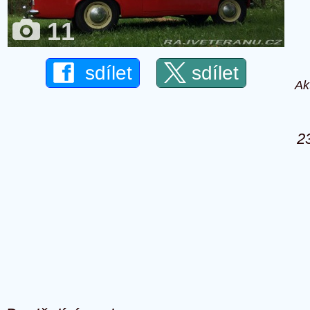
11
sdílet
sdílet
Ak
2