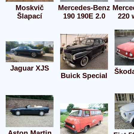
Moskvič
Mercedes-Benz
Merce
Šlapací
190 190E 2.0
220 
Jaguar XJS
Škoda
Buick Special
Aston Martin