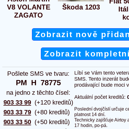
Fiat 
V8 VOLANTE
Škoda 1203
Itá
ZAGATO
k
Zobrazit nově přida
Zobrazit kompletn
Pošlete SMS ve tvaru:
Líbí se Vám tento veter
SMS. Tento inzerát bud
PM  H  78775
prodávající bude moci vlo
na jedno z těchto čísel:
Aktuální počet kreditů:
903 33 99
(+120 kreditů)
Poslední dvojčíslí určuje
903 33 79
(+80 kreditů)
platnost 14 dní.
Technicky zajišťuje Airtoy 
903 33 50
(+50 kreditů)
17 hodin, po-pá.