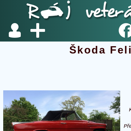
Škoda Fel
Př