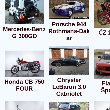
Porsche 944
Mercedes-Benz
Rothmans-Dak
ČZ 
G 300GD
ar
Chrysler
Honda CB 750
Fia
LeBaron 3.0
FOUR
Šp
Cabriolet