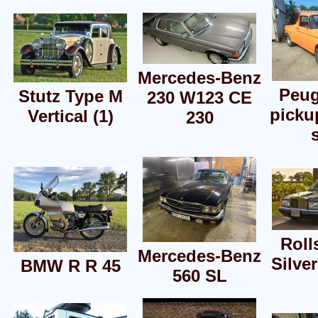
Mercedes-Benz
Peug
Stutz Type M
230 W123 CE
picku
Vertical (1)
230
Roll
Mercedes-Benz
Silver
BMW R R 45
560 SL