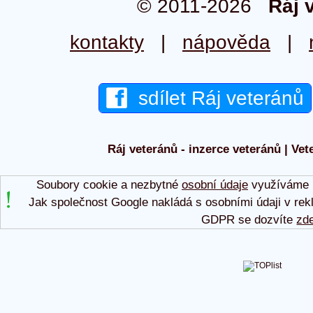
© 2011-2026
Ráj 
kontakty
|
nápověda
|
sdílet Ráj veteránů
Ráj veteránů - inzerce veteránů | Vet
Soubory cookie a nezbytné
osobní údaje
využíváme p
Jak společnost Google nakládá s osobními údaji v rek
GDPR se dozvíte
zd