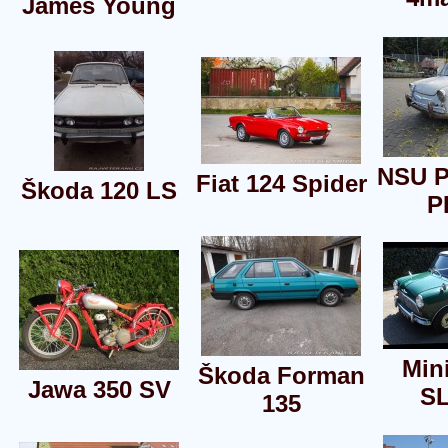
James Young
NSU P
Fiat 124 Spider
Škoda 120 LS
P
Min
Škoda Forman
Jawa 350 SV
S
135