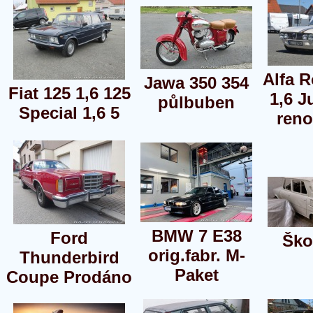
Alfa 
Jawa 350 354
Fiat 125 1,6 125
1,6 J
půlbuben
Special 1,6 5
ren
BMW 7 E38
Ford
Ško
orig.fabr. M-
Thunderbird
Paket
Coupe Prodáno