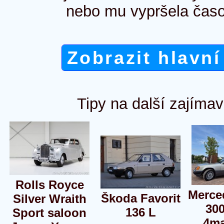
nebo mu vypršela časo
Zobrazit hlavní
Tipy na další zajímav
Rolls Royce
Merce
Škoda Favorit
Silver Wraith
30
136 L
Sport saloon
4ma