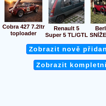
Cobra 427 7.2ltr
Renault 5
Berl
toploader
Super 5 TL/GTL
SNÍŽ
Zobrazit nově přida
Zobrazit kompletn