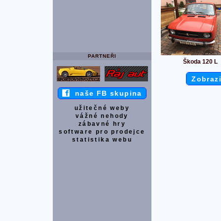
PARTNEŘI
Škoda 120 L
Zobrazi
naše FB skupina
užitečné weby
vážné nehody
zábavné hry
software pro prodejce
statistika webu