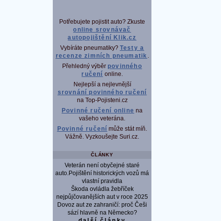
Potřebujete pojistit auto? Zkuste
online srovnávač
autopojištění Klik.cz
Vybíráte pneumatiky?
Testy a
recenze zimních pneumatik
.
Přehledný výběr
povinného
ručení
online.
Nejlepší a nejlevnější
srovnání povinného ručení
na Top-Pojisteni.cz
Povinné ručení online
na
vašeho veterána.
Povinné ručení
může stát míň.
Vážně. Vyzkoušejte Suri.cz.
ČLÁNKY
Veterán není obyčejné staré
auto.Pojištění historických vozů má
vlastní pravidla
Škoda ovládla žebříček
nejpůjčovanějších aut v roce 2025
Dovoz aut ze zahraničí: proč Češi
sází hlavně na Německo?
další články