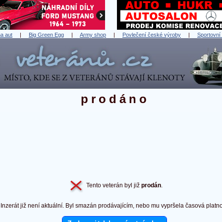
a aut
|
Big Green Egg
|
Army shop
|
Povlečení české výroby
|
Sportovní
prodáno
Tento veterán byl již
prodán
.
Inzerát již není aktuální. Byl smazán prodávajícím, nebo mu vypršela časová platno