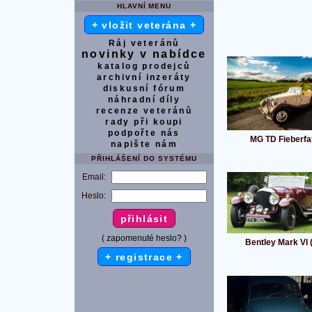
HLAVNÍ MENU
+ vložit veterána +
Ráj veteránů
novinky v nabídce
katalog prodejců
archivní inzeráty
diskusní fórum
náhradní díly
recenze veteránů
rady při koupi
podpořte nás
MG TD Fieberfa
napište nám
PŘIHLÁŠENÍ DO SYSTÉMU
Email:
Heslo:
( zapomenuté heslo? )
Bentley Mark VI 
+ registrace +