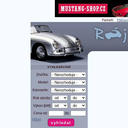
Partneři:
Půjčovn
VYHLEDÁVÁNÍ
Značka:
Model:
Karoserie:
Rok výroby:
Výkon [kW]:
Cena od:
do:
(Více)