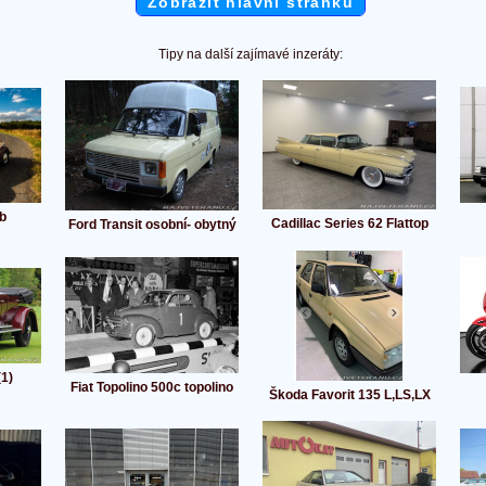
Zobrazit hlavní stránku
Tipy na další zajímavé inzeráty:
b
Cadillac Series 62 Flattop
Ford Transit osobní- obytný
(1)
Fiat Topolino 500c topolino
Škoda Favorit 135 L,LS,LX