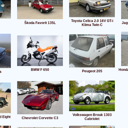
Toyota Celica 2.0 16V GT-i
Škoda Favorit 135L
Jag
Klima Twin C
BMW F 650
Honda
Peugeot 205
a
Volkswagen Brouk 1303
d Eight
Chevrolet Corvette C3
Cabriolet