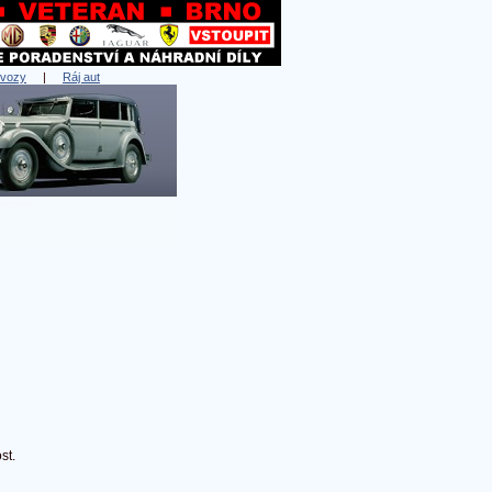
 vozy
|
Ráj aut
st.