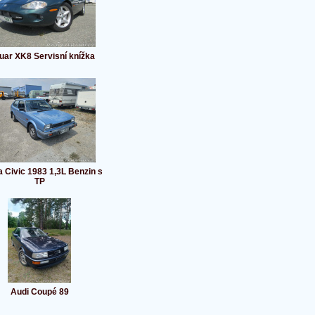
uar XK8 Servisní knížka
 Civic 1983 1,3L Benzin s
TP
Audi Coupé 89