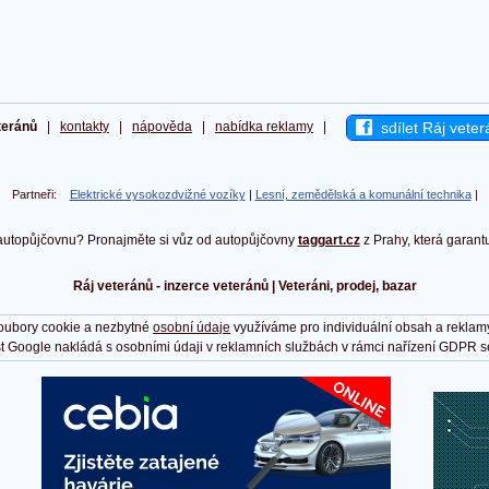
sdílet Ráj veter
teránů
|
kontakty
|
nápověda
|
nabídka reklamy
|
Partneři:
Elektrické vysokozdvižné vozíky
|
Lesní, zemědělská a komunální technika
|
autopůjčovnu? Pronajměte si vůz od autopůjčovny
taggart.cz
z Prahy, která garant
Ráj veteránů - inzerce veteránů | Veteráni, prodej, bazar
oubory cookie a nezbytné
osobní údaje
využíváme pro individuální obsah a reklam
t Google nakládá s osobními údaji v reklamních službách v rámci nařízení GDPR s