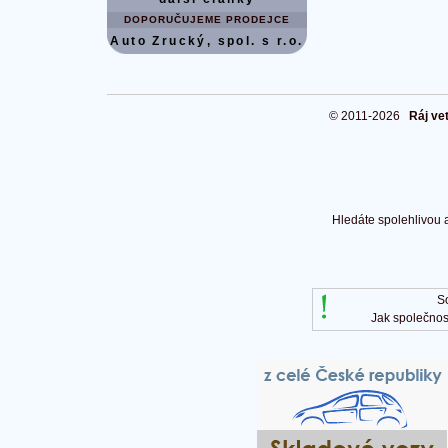
DOPORUČUJEME PRODEJCE
Auto Zrucký, spol. s r.o.
© 2011-2026
Ráj ve
Hledáte spolehlivou 
S
Jak společnos