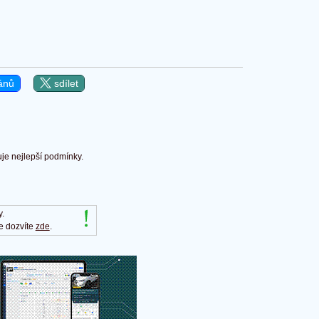
ánů
sdílet
uje nejlepší podmínky.
y.
e dozvíte
zde
.