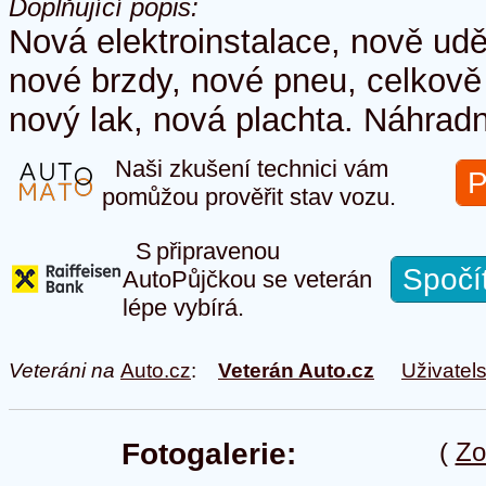
Doplňující popis:
Nová elektroinstalace, nově ud
nové brzdy, nové pneu, celkově
nový lak, nová plachta. Náhradní
Naši zkušení technici vám
P
pomůžou prověřit stav vozu.
S připravenou
Spočí
AutoPůjčkou se veterán
lépe vybírá.
Veteráni na
Auto.cz
:
Veterán Auto.cz
Uživatel
Fotogalerie:
(
Zo