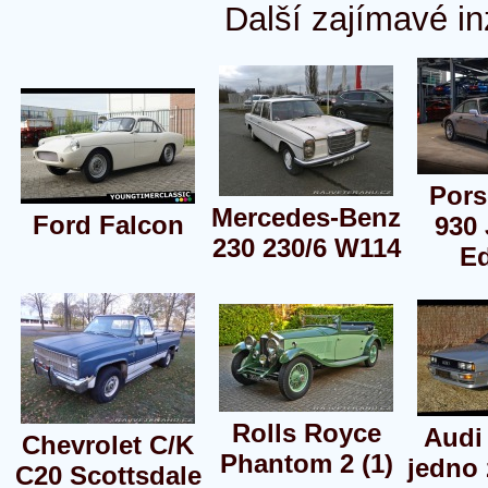
Další zajímavé in
Pors
Mercedes-Benz
Ford Falcon
930 
230 230/6 W114
Ed
Rolls Royce
Audi
Chevrolet C/K
Phantom 2 (1)
jedno 
C20 Scottsdale