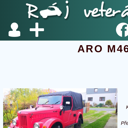
ARO M4
Př