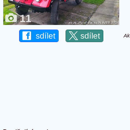
11
sdílet
sdílet
Ak