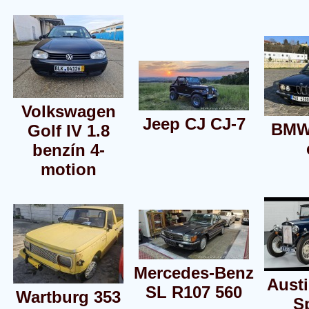
Volkswagen
Jeep CJ CJ-7
BMW 
Golf IV 1.8
benzín 4-
motion
Mercedes-Benz
Aust
SL R107 560
Wartburg 353
S