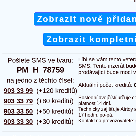
Zobrazit nově přida
Zobrazit kompletn
Pošlete SMS ve tvaru:
Líbí se Vám tento veter
SMS. Tento inzerát bud
PM  H  78759
prodávající bude moci vlo
na jedno z těchto čísel:
Aktuální počet kreditů:
903 33 99
(+120 kreditů)
Poslední dvojčíslí určuje
903 33 79
(+80 kreditů)
platnost 14 dní.
Technicky zajišťuje Airtoy 
903 33 50
(+50 kreditů)
17 hodin, po-pá.
903 33 30
(+30 kreditů)
Kontakt na provozovatele: