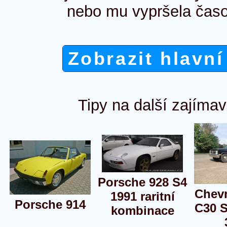
nebo mu vypršela časo
Zobrazit hlavní
Tipy na další zajímav
Porsche 928 S4
Chevr
1991 raritní
Porsche 914
C30 S
kombinace