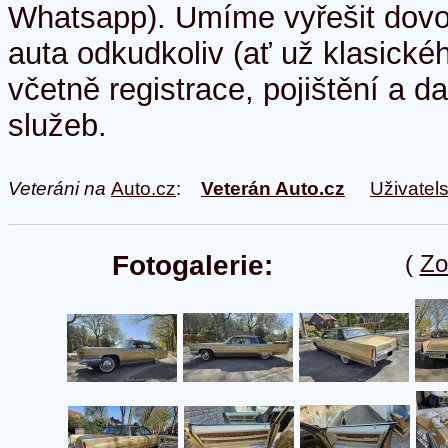
Whatsapp). Umíme vyřešit dov
auta odkudkoliv (ať už klasick
včetně registrace, pojištění a d
služeb.
Veteráni na
Auto.cz
:
Veterán Auto.cz
Uživatel
Fotogalerie:
(
Zo