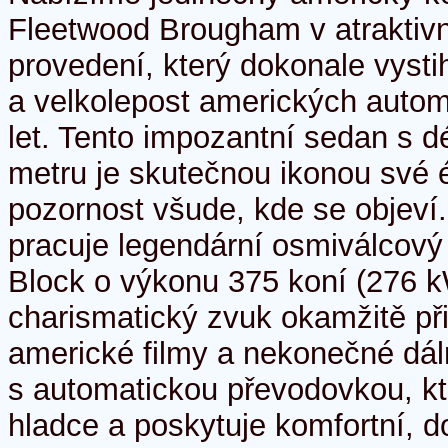
Fleetwood Brougham v atraktiv
provedení, který dokonale vysti
a velkolepost amerických auto
let. Tento impozantní sedan s d
metru je skutečnou ikonou své 
pozornost všude, kde se objeví
pracuje legendární osmiválcový
Block o výkonu 375 koní (276 k
charismatický zvuk okamžitě př
americké filmy a nekonečné dáln
s automatickou převodovkou, k
hladce a poskytuje komfortní, d