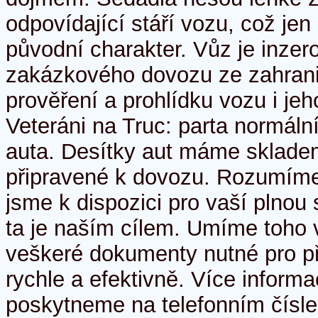
odpovídající stáří vozu, což jen
původní charakter. Vůz je inze
zakázkového dovozu ze zahrani
prověření a prohlídku vozu i je
Veteráni na Truc: parta normálních
auta. Desítky aut máme skladem
připravené k dovozu. Rozumím
jsme k dispozici pro vaší plnou
ta je naším cílem. Umíme toho v
veškeré dokumenty nutné pro př
rychle a efektivně. Více inform
poskytneme na telefonním čísl