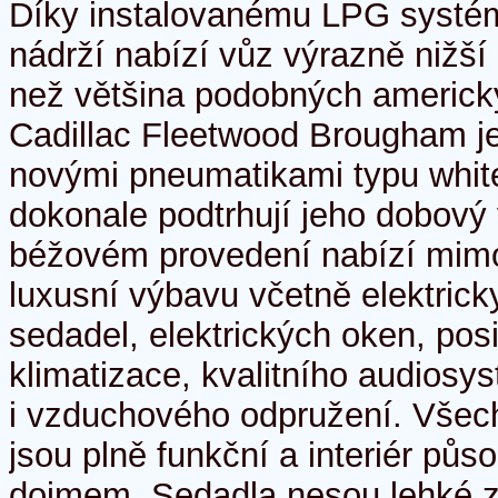
Díky instalovanému LPG systém
nádrží nabízí vůz výrazně nižší
než většina podobných americký
Cadillac Fleetwood Brougham j
novými pneumatikami typu white
dokonale podtrhují jeho dobový v
béžovém provedení nabízí mimo
luxusní výbavu včetně elektric
sedadel, elektrických oken, posi
klimatizace, kvalitního audiosy
i vzduchového odpružení. Všech
jsou plně funkční a interiér půs
dojmem. Sedadla nesou lehké 