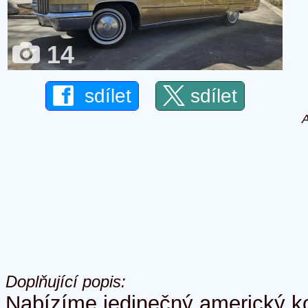
14
sdílet
sdílet
A
Doplňující popis:
Nabízíme jedinečný americký kor