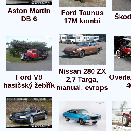
Aston Martin
Ford Taunus
Škod
DB 6
17M kombi
Nissan 280 ZX
Ford V8
Overl
2,7 Targa,
hasičský žebřík
4
manuál, evrops