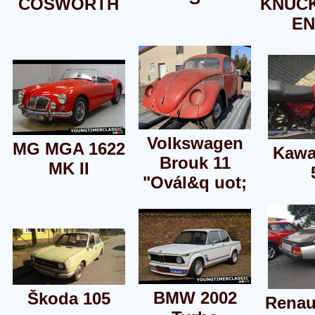
COSWORTH
KNUC
EN
Volkswagen
MG MGA 1622
Kawa
Brouk 11
MK II
"Ovál&q uot;
BMW 2002
Škoda 105
Renau