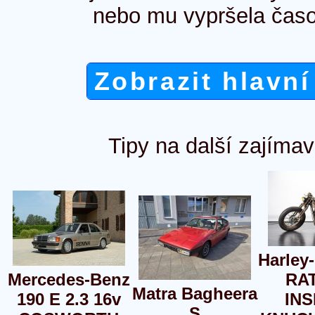
nebo mu vypršela časo
Zobrazit hlavní
Tipy na další zajímav
Harley
Mercedes-Benz
RAT
Matra Bagheera
190 E 2.3 16v
INS
S