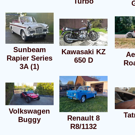
Turbo
Sunbeam
Kawasaki KZ
Ae
Rapier Series
650 D
Ro
3A (1)
Volkswagen
Tat
Renault 8
Buggy
R8/1132