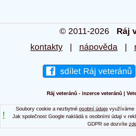
© 2011-2026
Ráj 
kontakty
|
nápověda
|
sdílet Ráj veteránů
Ráj veteránů - inzerce veteránů | Vet
Soubory cookie a nezbytné
osobní údaje
využíváme p
Jak společnost Google nakládá s osobními údaji v rek
GDPR se dozvíte
zd