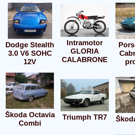
Intramotor
Dodge Stealth
Pors
GLORIA
3.0 V6 SOHC
Cabr
CALABRONE
12V
pr
Škoda Octavia
Triumph TR7
Škoda
Combi