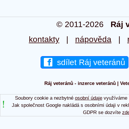
© 2011-2026
Ráj 
kontakty
|
nápověda
|
sdílet Ráj veteránů
Ráj veteránů - inzerce veteránů | Vet
Soubory cookie a nezbytné
osobní údaje
využíváme p
Jak společnost Google nakládá s osobními údaji v rek
GDPR se dozvíte
zd