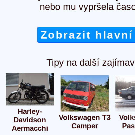
nebo mu vypršela časo
Zobrazit hlavní
Tipy na další zajímav
Harley-
Volkswagen T3
Vol
Davidson
Camper
Pas
Aermacchi