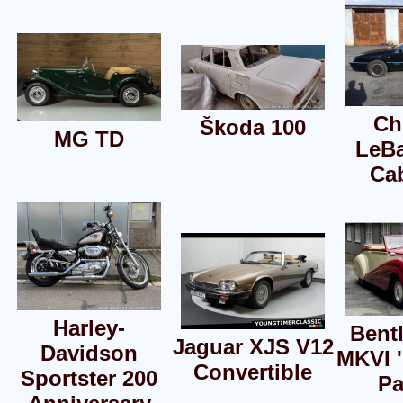
Ch
Škoda 100
MG TD
LeBa
Cab
Harley-
Bent
Jaguar XJS V12
Davidson
MKVI '
Convertible
Sportster 200
Pa