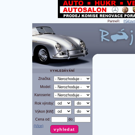
Partneři:
Půjčovn
VYHLEDÁVÁNÍ
Značka:
Model:
Karoserie:
Rok výroby:
Výkon [kW]:
Cena od:
do:
(Více)