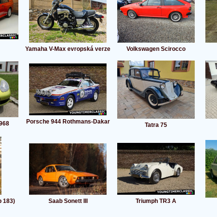
Yamaha V-Max evropská verze
Volkswagen Scirocco
Porsche 944 Rothmans-Dakar
968
Tatra 75
p 183)
Saab Sonett III
Triumph TR3 A