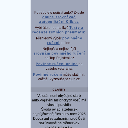
Potřebujete pojistit auto? Zkuste
online srovnávač
autopojištění Klik.cz
Vybíráte pneumatiky?
Testy a
recenze zimních pneumatik
.
Přehledný výběr
povinného
ručení
online.
Nejlepší a nejlevnější
srovnání povinného ručení
na Top-Pojisteni.cz
Povinné ručení online
na
vašeho veterána.
Povinné ručení
může stát míň.
Vážně. Vyzkoušejte Suri.cz.
ČLÁNKY
Veterán není obyčejné staré
auto.Pojištění historických vozů má
vlastní pravidla
Škoda ovládla žebříček
nejpůjčovanějších aut v roce 2025
Dovoz aut ze zahraničí: proč Češi
sází hlavně na Německo?
další články