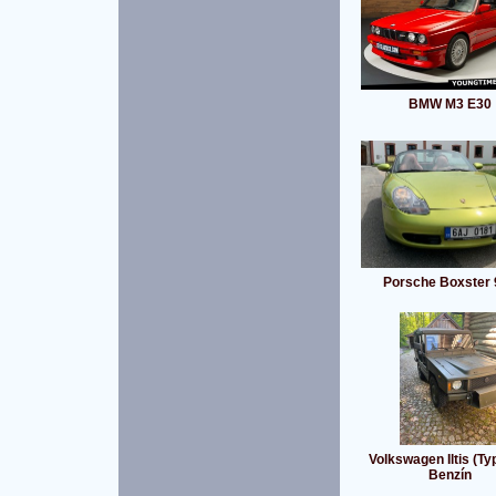
BMW M3 E30
Porsche Boxster 
Volkswagen Iltis (Ty
Benzín