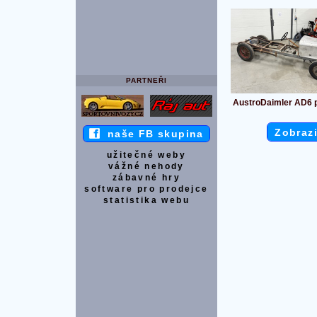
PARTNEŘI
AustroDaimler AD6 p
Zobrazi
naše FB skupina
užitečné weby
vážné nehody
zábavné hry
software pro prodejce
statistika webu