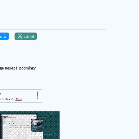
ánů
sdílet
uje nejlepší podmínky.
y.
e dozvíte
zde
.