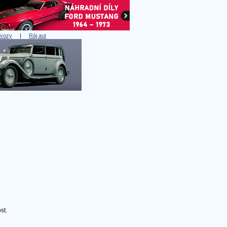
 vozy
|
Ráj aut
st.