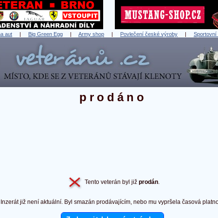
a aut
|
Big Green Egg
|
Army shop
|
Povlečení české výroby
|
Sportovní
prodáno
Tento veterán byl již
prodán
.
Inzerát již není aktuální. Byl smazán prodávajícím, nebo mu vypršela časová platno