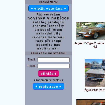
HLAVNÍ MENU
+ vložit veterána +
Ráj veteránů
novinky v nabídce
katalog prodejců
archivní inzeráty
diskusní fórum
náhradní díly
recenze veteránů
rady při koupi
Jaguar E-Type 2. série
podpořte nás
4,2
napište nám
PŘIHLÁŠENÍ DO SYSTÉMU
Email:
Heslo:
( zapomenuté heslo? )
+ registrace +
Žiguli 2101 210