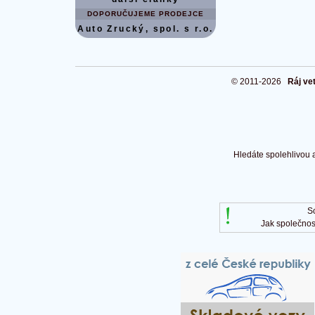
DOPORUČUJEME PRODEJCE
Auto Zrucký, spol. s r.o.
© 2011-2026
Ráj ve
Hledáte spolehlivou 
S
Jak společnos