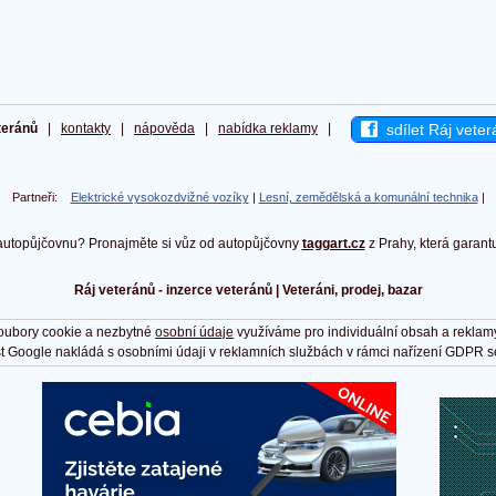
sdílet Ráj veter
teránů
|
kontakty
|
nápověda
|
nabídka reklamy
|
Partneři:
Elektrické vysokozdvižné vozíky
|
Lesní, zemědělská a komunální technika
|
autopůjčovnu? Pronajměte si vůz od autopůjčovny
taggart.cz
z Prahy, která garant
Ráj veteránů - inzerce veteránů | Veteráni, prodej, bazar
oubory cookie a nezbytné
osobní údaje
využíváme pro individuální obsah a reklam
t Google nakládá s osobními údaji v reklamních službách v rámci nařízení GDPR s