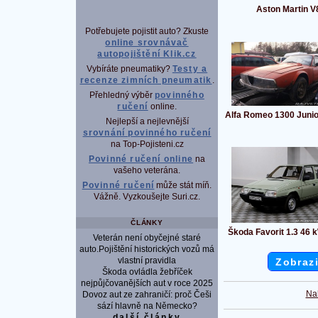
Aston Martin V
Potřebujete pojistit auto? Zkuste
online srovnávač
autopojištění Klik.cz
Vybíráte pneumatiky?
Testy a
recenze zimních pneumatik
.
Přehledný výběr
povinného
ručení
online.
Alfa Romeo 1300 Junio
Nejlepší a nejlevnější
srovnání povinného ručení
na Top-Pojisteni.cz
Povinné ručení online
na
vašeho veterána.
Povinné ručení
může stát míň.
Vážně. Vyzkoušejte Suri.cz.
ČLÁNKY
Škoda Favorit 1.3 46 
Veterán není obyčejné staré
auto.Pojištění historických vozů má
vlastní pravidla
Zobrazi
Škoda ovládla žebříček
nejpůjčovanějších aut v roce 2025
Na
Dovoz aut ze zahraničí: proč Češi
sází hlavně na Německo?
další články