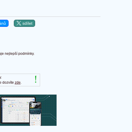
ánů
sdílet
uje nejlepší podmínky.
y.
e dozvíte
zde
.