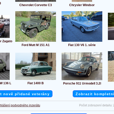
8
Chevrolet Corvette C3
Chrysler Windsor
r Zagato
Ford Mutt M 151 A1
Fiat 130 V6 1. série
kW 136 L
Fiat 1400 B
Porsche 911 Urmodell 3.2l
t nově přidané veterány
Zobrazit kompletn
hlášení podvodného inzerátu
Počet zobrazení detailu: