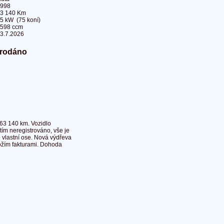
998
3 140 Km
5 kW (75 koní)
598 ccm
3.7.2026
rodáno
 63 140 km. Vozidlo
ím neregistrováno, vše je
 vlastní ose. Nová výdřeva
ožím fakturami. Dohoda