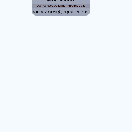
DOPORUČUJEME PRODEJCE
Auto Zrucký, spol. s r.o.