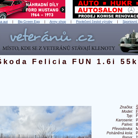
a aut
|
Big Green Egg
|
Army shop
|
Povlečení české výroby
|
Sportovní
Škoda Felicia FUN 1.6i 55
Značka:
Š
Model:
F
Typ:
F
Karoserie:
P
Palivo:
B
Převodovka:
M
Poháněná kola:
P
Barva:
ž