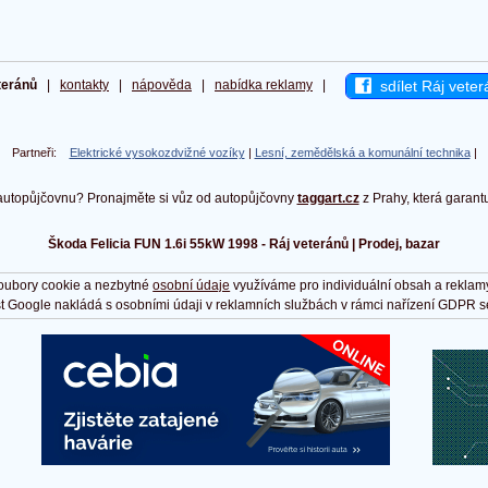
sdílet Ráj veter
teránů
|
kontakty
|
nápověda
|
nabídka reklamy
|
Partneři:
Elektrické vysokozdvižné vozíky
|
Lesní, zemědělská a komunální technika
|
autopůjčovnu? Pronajměte si vůz od autopůjčovny
taggart.cz
z Prahy, která garant
Škoda Felicia FUN 1.6i 55kW 1998 - Ráj veteránů | Prodej, bazar
oubory cookie a nezbytné
osobní údaje
využíváme pro individuální obsah a reklam
t Google nakládá s osobními údaji v reklamních službách v rámci nařízení GDPR s