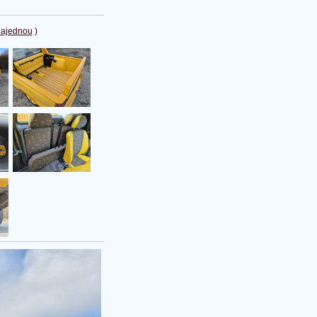
najednou
)