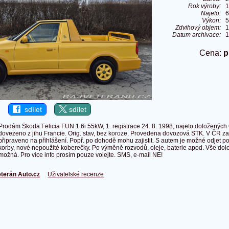
Rok výroby:
1
Najeto:
6
Výkon:
5
Zdvihový objem:
1
Datum archivace:
1
Cena:
p
sdílet
sdílet
Prodám Škoda Felicia FUN 1.6i 55kW, 1. registrace 24. 8. 1998, najeto doložených
dovezeno z jihu Francie. Orig. stav, bez koroze. Provedena dovozová STK. V ČR zat
připraveno na přihlášení. Popř. po dohodě mohu zajistit. S autem je možné odjet po
korby, nové nepoužité koberečky. Po výměně rozvodů, oleje, baterie apod. Vše dol
možná. Pro více info prosím pouze volejte. SMS, e-mail NE!
terán Auto.cz
Uživatelské recenze