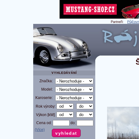
Partneři:
Půjčovn
VYHLEDÁVÁNÍ
Značka:
Model:
Karoserie:
Rok výroby:
Výkon [kW]:
Cena od:
do:
(Více)