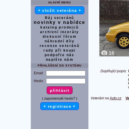
HLAVNÍ MENU
+ vložit veterána +
Ráj veteránů
novinky v nabídce
katalog prodejců
archivní inzeráty
diskusní fórum
náhradní díly
recenze veteránů
rady při koupi
16
podpořte nás
napište nám
PŘIHLÁŠENÍ DO SYSTÉMU
Doplňující popis:
Email:
Heslo:
Veteráni na
Auto.cz
:
Ve
( zapomenuté heslo? )
+ registrace +