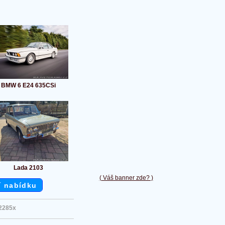
BMW 6 E24 635CSi
Lada 2103
( Váš banner zde? )
í nabídku
2285x