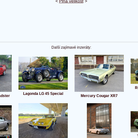
<
Plná velikost
>
Další zajímavé inzeráty:
R
Lagonda LG 45 Special
dster
Mercury Cougar XR7