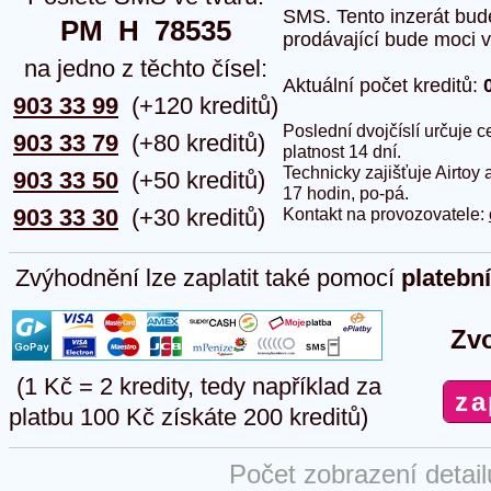
SMS. Tento inzerát bud
PM  H  78535
prodávající bude moci vlo
na jedno z těchto čísel:
Aktuální počet kreditů:
903 33 99
(+120 kreditů)
Poslední dvojčíslí určuje
903 33 79
(+80 kreditů)
platnost 14 dní.
Technicky zajišťuje Airtoy 
903 33 50
(+50 kreditů)
17 hodin, po-pá.
903 33 30
(+30 kreditů)
Kontakt na provozovatele:
Zvýhodnění lze zaplatit také pomocí
platebn
Zvo
(1 Kč = 2 kredity, tedy například za
platbu 100 Kč získáte 200 kreditů)
Počet zobrazení detai