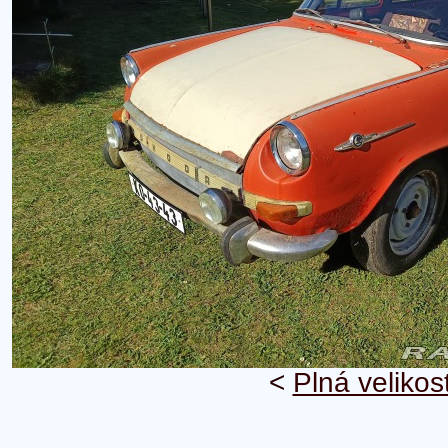
<
Plná velikos