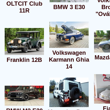
Vol
OLTCIT Club
BMW 3 E30
Br
11R
"Ová
Volkswagen
Mazd
Karmann Ghia
Franklin 12B
14
Fi