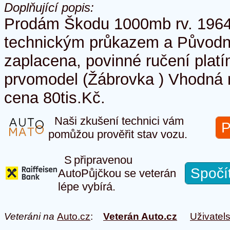
Doplňující popis:
Prodám Škodu 1000mb rv. 1964 
technickým průkazem a Původn
zaplacena, povinné ručení plat
prvomodel (Žábrovka ) Vhodná 
cena 80tis.Kč.
Naši zkušení technici vám
P
pomůžou prověřit stav vozu.
S připravenou
Spočí
AutoPůjčkou se veterán
lépe vybírá.
Veteráni na
Auto.cz
:
Veterán Auto.cz
Uživatel