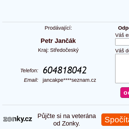
Prodávající:
Odpo
Váš e
Petr Jančák
Kraj: Středočeský
Váš d
Telefon:
Email:
jancakpe****seznam.cz
Půjčte si na veterána
Spočít
od Zonky.