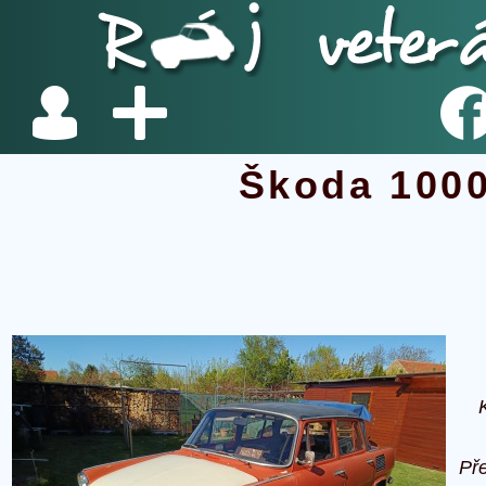
Škoda 100
Př