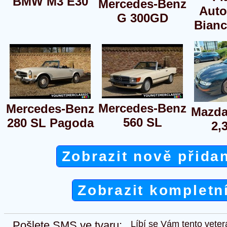
BMW M3 E30
Mercedes-Benz
Auto
G 300GD
Bianc
Mercedes-Benz
Mercedes-Benz
Mazda
560 SL
280 SL Pagoda
2,
Zobrazit nově přida
Zobrazit kompletn
Pošlete SMS ve tvaru:
Líbí se Vám tento veter