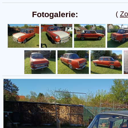
Fotogalerie:
(
Zo