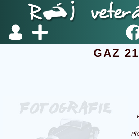
GAZ 2
Př