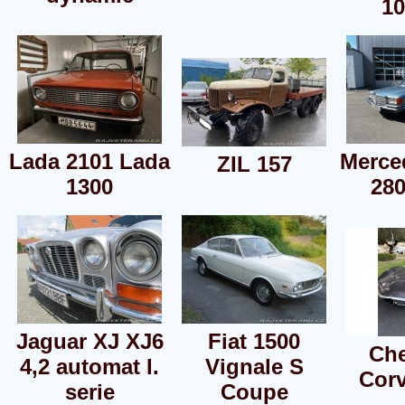
10
Lada 2101 Lada
Merce
ZIL 157
1300
28
Jaguar XJ XJ6
Fiat 1500
Che
4,2 automat I.
Vignale S
Corv
serie
Coupe