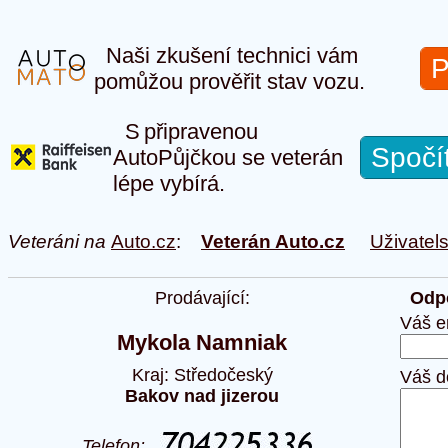
Naši zkušení technici vám
P
pomůžou prověřit stav vozu.
S připravenou
Spočí
AutoPůjčkou se veterán
lépe vybírá.
Veteráni na
Auto.cz
:
Veterán Auto.cz
Uživatel
Prodávající:
Odpo
Váš e
Mykola Namniak
Kraj: Středočeský
Váš d
Bakov nad jizerou
Telefon: