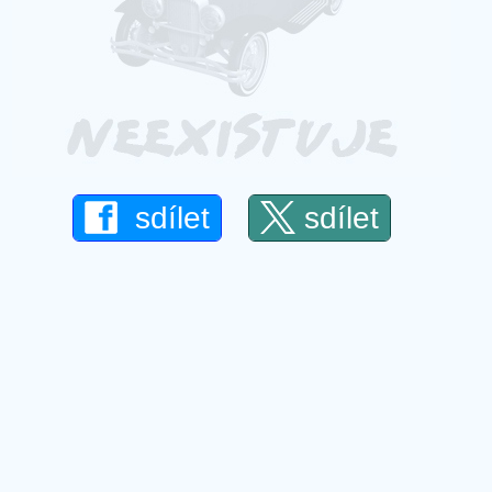
sdílet
sdílet