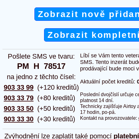
Zobrazit nově přida
Zobrazit kompletn
Pošlete SMS ve tvaru:
Líbí se Vám tento veter
SMS. Tento inzerát bud
PM  H  78517
prodávající bude moci vlo
na jedno z těchto čísel:
Aktuální počet kreditů:
903 33 99
(+120 kreditů)
Poslední dvojčíslí určuje
903 33 79
(+80 kreditů)
platnost 14 dní.
Technicky zajišťuje Airtoy 
903 33 50
(+50 kreditů)
17 hodin, po-pá.
903 33 30
(+30 kreditů)
Kontakt na provozovatele:
Zvýhodnění lze zaplatit také pomocí
platebn