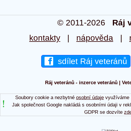
© 2011-2026
Ráj 
kontakty
|
nápověda
|
sdílet Ráj veteránů
Ráj veteránů - inzerce veteránů | Vet
Soubory cookie a nezbytné
osobní údaje
využíváme p
Jak společnost Google nakládá s osobními údaji v rek
GDPR se dozvíte
zd