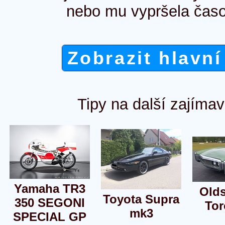
nebo mu vypršela časo
Zobrazit hlavní
Tipy na další zajímav
Yamaha TR3
Old
Toyota Supra
350 SEGONI
To
mk3
SPECIAL GP