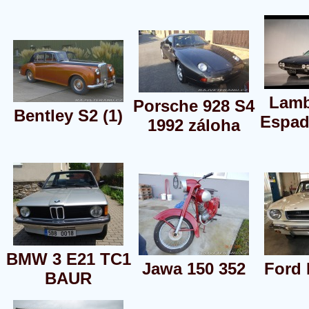
Lamb
Porsche 928 S4
Bentley S2 (1)
Espad
1992 záloha
BMW 3 E21 TC1
Jawa 150 352
Ford
BAUR