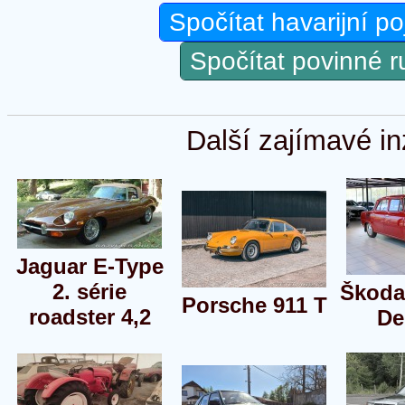
Spočítat havarijní po
Spočítat povinné 
Další zajímavé in
Jaguar E-Type
2. série
Škoda
Porsche 911 T
roadster 4,2
De