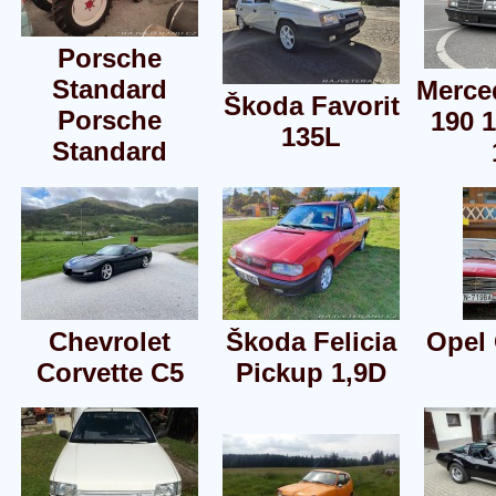
Porsche
Standard
Merce
Škoda Favorit
Porsche
190 1
135L
Standard
Chevrolet
Škoda Felicia
Opel
Corvette C5
Pickup 1,9D