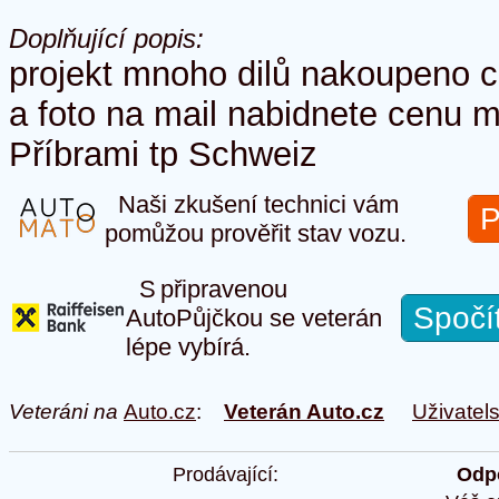
Doplňující popis:
projekt mnoho dilů nakoupeno c
a foto na mail nabidnete cenu m
Příbrami tp Schweiz
Naši zkušení technici vám
P
pomůžou prověřit stav vozu.
S připravenou
Spočí
AutoPůjčkou se veterán
lépe vybírá.
Veteráni na
Auto.cz
:
Veterán Auto.cz
Uživatel
Prodávající:
Odpo