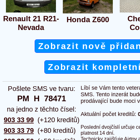
Renault 21 R21-
Che
Honda Z600
Nevada
Co
Zobrazit nově přida
Zobrazit kompletn
Pošlete SMS ve tvaru:
Líbí se Vám tento veter
SMS. Tento inzerát bud
PM  H  78471
prodávající bude moci vlo
na jedno z těchto čísel:
Aktuální počet kreditů:
903 33 99
(+120 kreditů)
Poslední dvojčíslí určuje
903 33 79
(+80 kreditů)
platnost 14 dní.
Technicky zajišťuje Airtoy 