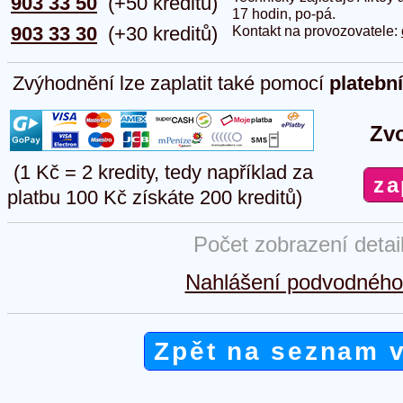
903 33 50
(+50 kreditů)
17 hodin, po-pá.
903 33 30
(+30 kreditů)
Kontakt na provozovatele:
Zvýhodnění lze zaplatit také pomocí
platebn
Zvo
(1 Kč = 2 kredity, tedy například za
platbu 100 Kč získáte 200 kreditů)
Počet zobrazení detai
Nahlášení podvodného 
Zpět na seznam 