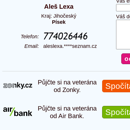
Váš e
Aleš Lexa
Kraj: Jihočeský
Váš d
Písek
Telefon:
Email:
aleslexa.****seznam.cz
Půjčte si na veterána
Spočít
od Zonky.
Půjčte si na veterána
Spočít
od Air Bank.